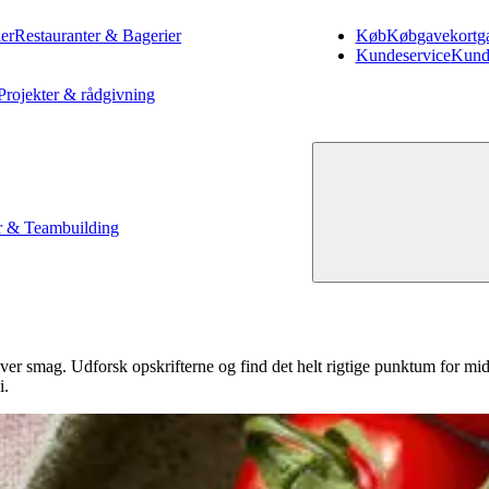
er
Restauranter & Bagerier
Køb
Køb
gavekort
g
Kundeservice
Kund
Projekter & rådgivning
 & Teambuilding
hver smag. Udforsk opskrifterne og find det helt rigtige punktum for mid
i.