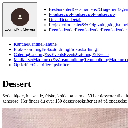
Restauranter
Restauranter
&
&
Bagerier
Bageri
Foodservice
Foodservice
Foodservice
Detail
Detail
Detail
Projekter
Projekter
&
&
rådgivning
rådgivning
Log ind
Mit Meyers
Eventkalender
Eventkalender
Eventkalender
Kantine
Kantine
Kantine
Frokostordning
Frokostordning
Frokostordning
Catering
Catering
&
&
Events
Events
Catering & Events
Madkurser
Madkurser
&
&
Teambuilding
Teambuilding
Madkurser
Opskrifter
Opskrifter
Opskrifter
Dessert
Søde, bløde, knasende, friske, kolde og varme. Vi har desserter til en
generøse. Her finder du over 150 dessertopskrifter at gå på opdagelse 