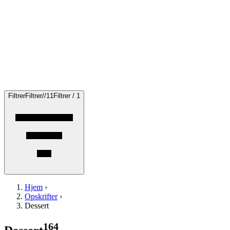
Filtrer
Filtrer
/
/
1
1
Filtrer / 1
Hjem
›
Opskrifter
›
Dessert
164