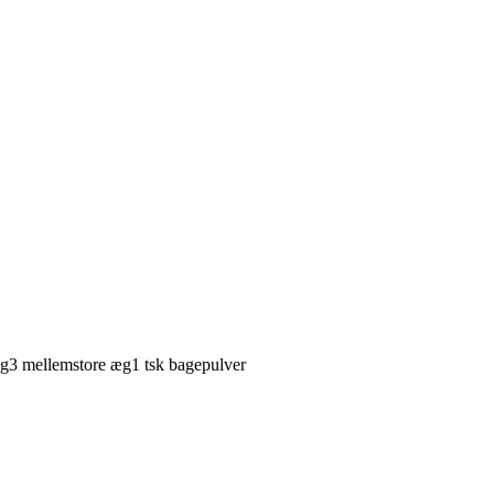
ng
3
mellemstore
æg
1
tsk
bagepulver