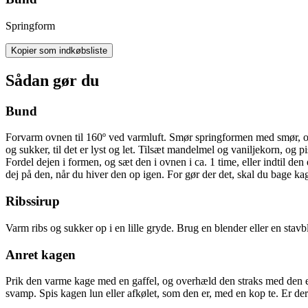
Springform
Kopier som indkøbsliste
Sådan gør du
Bund
Forvarm ovnen til 160º ved varmluft. Smør springformen med smør, og dr
og sukker, til det er lyst og let. Tilsæt mandelmel og vaniljekorn, og 
Fordel dejen i formen, og sæt den i ovnen i ca. 1 time, eller indtil de
dej på den, når du hiver den op igen. For gør der det, skal du bage kag
Ribssirup
Varm ribs og sukker op i en lille gryde. Brug en blender eller en stavb
Anret kagen
Prik den varme kage med en gaffel, og overhæld den straks med den 
svamp. Spis kagen lun eller afkølet, som den er, med en kop te. Er der