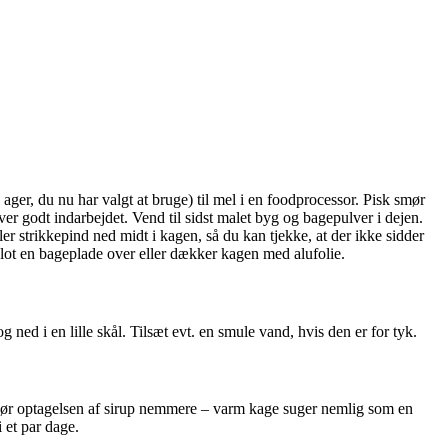
ger, du nu har valgt at bruge) til mel i en foodprocessor. Pisk smør
iver godt indarbejdet. Vend til sidst malet byg og bagepulver i dejen.
ler strikkepind ned midt i kagen, så du kan tjekke, at der ikke sidder
 blot en bageplade over eller dækker kagen med alufolie.
 ned i en lille skål. Tilsæt evt. en smule vand, hvis den er for tyk.
gør optagelsen af sirup nemmere – varm kage suger nemlig som en
 et par dage.