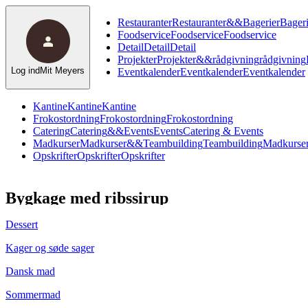
Restauranter
Restauranter
&
&
Bagerier
Bageri
Foodservice
Foodservice
Foodservice
Detail
Detail
Detail
Projekter
Projekter
&
&
rådgivning
rådgivning
Log ind
Mit Meyers
Eventkalender
Eventkalender
Eventkalender
Kantine
Kantine
Kantine
Frokostordning
Frokostordning
Frokostordning
Catering
Catering
&
&
Events
Events
Catering & Events
Madkurser
Madkurser
&
&
Teambuilding
Teambuilding
Madkurser
Opskrifter
Opskrifter
Opskrifter
Bygkage med ribssirup
Dessert
Kager og søde sager
Dansk mad
Sommermad