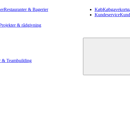
er
Restauranter & Bagerier
Køb
Køb
gavekort
g
Kundeservice
Kund
Projekter & rådgivning
 & Teambuilding