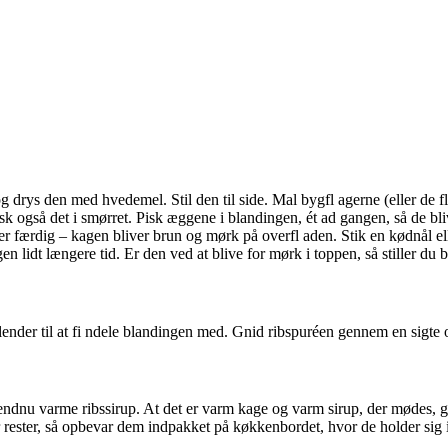
ys den med hvedemel. Stil den til side. Mal bygfl agerne (eller de fl a
pisk også det i smørret. Pisk æggene i blandingen, ét ad gangen, så de bl
n er færdig – kagen bliver brun og mørk på overfl aden. Stik en kødnål el
en lidt længere tid. Er den ved at blive for mørk i toppen, så stiller du
lender til at fi ndele blandingen med. Gnid ribspuréen gennem en sigte og
endnu varme ribssirup. At det er varm kage og varm sirup, der mødes, 
 rester, så opbevar dem indpakket på køkkenbordet, hvor de holder sig i