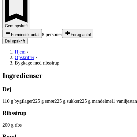
Gem opskrift
8 personer
Formindsk antal
Forøg antal
Del opskrift
Hjem
›
Opskrifter
›
Bygkage med ribssirup
Ingredienser
Dej
110
g
bygflager
225
g
smør
225
g
sukker
225
g
mandelmel
1
vaniljesta
Ribssirup
200
g
ribs
Bund