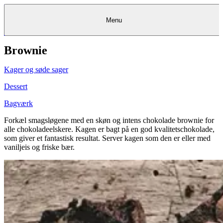
Menu
Brownie
Kantine
Restauranter
Køb
Køb
Kantine
gavekort
Restauranter
Kantine
gavekort
&
Køb gavekort
&
Bagerier
Bagerier
Restauranter &
Frokostordning
Bagerier
Kundeservice
Kundeservice
Frokostordning
Kundeservice
Frokostordning
Catering
Foodservice
Catering
Foodservice
&
&
Events
Foodservice
Events
Catering & Events
Kager og søde sager
Madkurser
Detail
Detail
Madkurser
Detail
Log ind
&
&
Teambuilding
Mit Meyers
Teambuilding
Madkurse
& Teambuilding
Projekter
Projekter
&
&
rådgivning
rådgivning
Projekter &
Dessert
Opskrifter
rådgivning
Opskrifter
Opskrifter
Eventkalender
Eventkalender
Eventkalender
Bagværk
Forkæl smagsløgene med en skøn og intens chokolade brownie for
alle chokoladeelskere. Kagen er bagt på en god kvalitetschokolade,
som giver et fantastisk resultat. Server kagen som den er eller med
vaniljeis og friske bær.