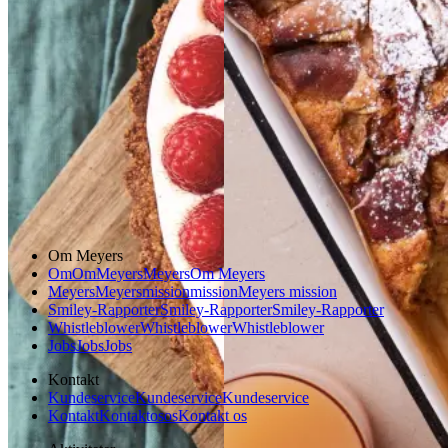
Gem opskrift
Dessert
Dansk mad
Gem opskrift
Dessert
Glutenfri
Om Meyers
Om
Om
Meyers
Meyers
Om Meyers
Meyers
Meyers
mission
mission
Meyers mission
Smiley-Rapporter
Smiley-Rapporter
Smiley-Rapporter
Whistleblower
Whistleblower
Whistleblower
Jobs
Jobs
Jobs
Kontakt
Kundeservice
Kundeservice
Kundeservice
Kontakt
Kontakt
os
os
Kontakt os