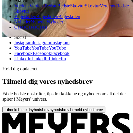
Aktiviteter
Verdens
Verdens
Bedste
Bedste
Skovtur
Skovtur
Verdens Bedste
Skovtur
Bageskolen
Bageskolen
Bageskolen
Nyheder
Nyheder
Nyheder
Cases
Cases
Cases
Social
Instagram
Instagram
Instagram
YouTube
YouTube
YouTube
Facebook
Facebook
Facebook
LinkedIn
LinkedIn
LinkedIn
Hold dig opdateret
Tilmeld dig vores nyhedsbrev
Få de bedste opskrifter, tips fra kokkene og nyheder om alt det der
spirer i Meyers' univers.
Tilmeld
Tilmeld
nyhedsbrev
nyhedsbrev
Tilmeld nyhedsbrev