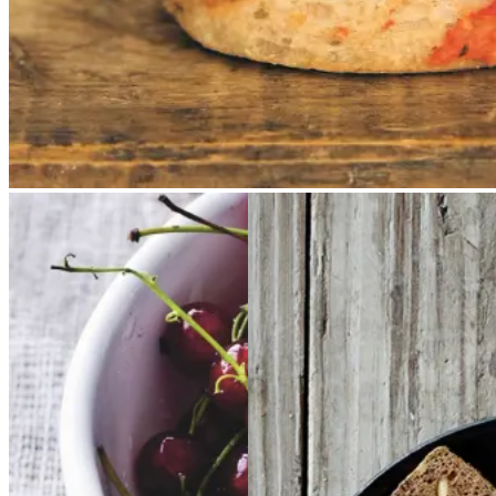
Rysteribs
Rysteribs
Brunkager
Brunkage
r