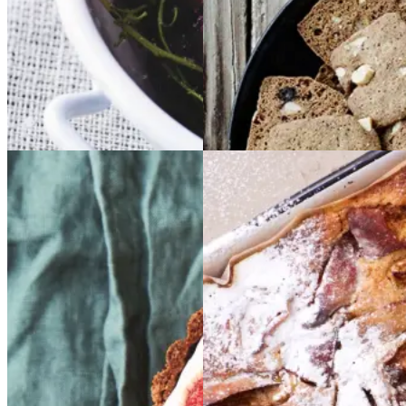
Gem opskrift
Gem opskrift
Dessert
Dansk mad
Sommermad
Glutenfri
Glutenfri
Æblekage
Æblekage
bærtærte
bærtærte
med
med
bagt
bagt
mandelcreme
mandel
creme