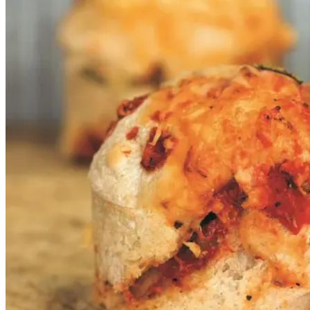
Gem opskrift
Frokost
Disse supersaftige snegle baseret
på vores ølandshvededej er uhyre
lækre, ungerne elsker dem og hvis
jeg ikke har tid til en ordentlig
frokost, snupper jeg en
ølandssnegl og jeg gør det med
glæde. Her er sneglene rullet med
rå tomatsauce og comté, men du
kan selvfølgelig variere fyldet.