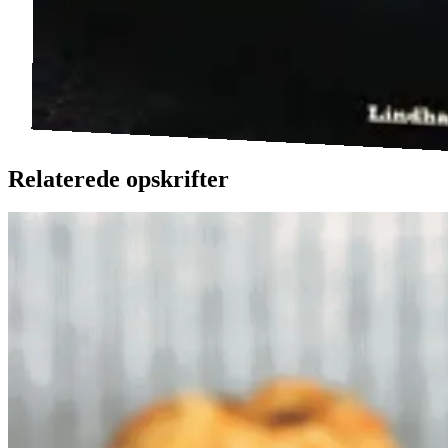
Relaterede opskrifter
Ølandssnegle
Ølands
snegle
med
med
tomat
tomat
og
og
ost
ost