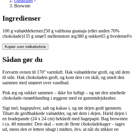
Opskrifter
›
Brownie
Ingredienser
100
g
valnøddekerner
250
g
valrhona guanaja
(eller anden 70%
chokolade)
135
g
smør
5
mellemstore
æg
380
g
sukker
65
g
hvedemel
¼
Kopier som indkøbsliste
Sådan gør du
Forvarm ovnen til 170° varmluft. Hak valnødderne groft, og stil dem
til side. Hak chokoladen groft, og kom den i en skål, og smelt den
sammen med smørret over vandbad.
Pisk æg og sukker sammen – ikke for luftigt – og rør den smeltede
chokolade-/smørblanding i æggene med en gummidejskraber.
Sigt mel, bagepulver, salt og kakao i, og rør dejen godt igennem.
Tilsæt de grofthakkede valnødder, og rør dem i dejen. Hæld dejen i
en bradepande (24 x 24 cm) beklædt med bagepapir. Bag brownien
i ca. 40 minutter. Den skal – som de fleste chokoladekager – tages
ud, mens den er lettere ubagt i midten, dvs. at når du stikker en