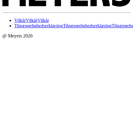
Vilkår
Vilkår
Vilkår
Tilgængelighedserklæring
Tilgængelighedserklæring
Tilgængeli
@ Meyers 2026