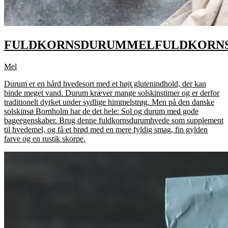
FULDKORNSDURUMMEL
FULDKORN
Mel
Durum er en hård hvedesort med et højt glutenindhold, der kan
binde meget vand. Durum kræver mange solskinstimer og er derfor
traditionelt dyrket under sydlige himmelstrøg. Men på den danske
solskinsø Bornholm har de det hele: Sol og durum med gode
bageegenskaber. Brug denne fuldkornsdurumhvede som supplement
til hvedemel, og få et brød med en mere fyldig smag, fin gylden
farve og en rustik skorpe.