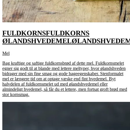
FULDKORNS
FULDKORNS
ØLANDSHVEDEMEL
ØLANDSHVEDE
Mel
Bag kraftige og saftige fuldkornsbrød af dette mel. Fuldkornsmelet
egner sig godt til at blande med lettere meltyper, hvor ølandshveden
bidrager med sin fine smag og gode bageegenskaber. Stenformalet
mel er længere tid om at optage væske end fint hvedemel. Byt
halvdelen af fuldkornsmelet ud med ølandshvedemel eller
almindeligt hvedemel, så får du et lettere, men fortsat groft brød med
stor kornsmag.