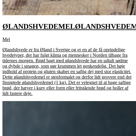
ØLANDSHVEDEMEL
ØLANDSHVEDE
Mel
Ølandshvede er fra Øland i Sverige og er en af de få oprindelige
hvedetyper, der har fulgt klima og mennesker i Norden tilbage fra
tidernes morgen. Brød bagt med ølandshvede har en udtalt sødme
og dybde i smagen, som gør krummen let genkendelig. Det høje
indhold af protein og gluten skaber en saftig dej med stor elasticitet.
Dette ølandshvedemel er stenformalet og derfor lidt grovere end det
finsigtede ølandshvedemel (1 kg). Det er velegnet til at bage saftige
brød, der hæver i kurv eller form eller fritstående brød og boller af
lidt fastere deje.