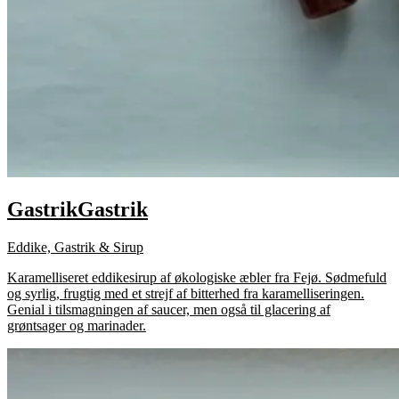
Gastrik
Gastrik
Eddike, Gastrik & Sirup
Karamelliseret eddikesirup af økologiske æbler fra Fejø. Sødmefuld
og syrlig, frugtig med et strejf af bitterhed fra karamelliseringen.
Genial i tilsmagningen af saucer, men også til glacering af
grøntsager og marinader.