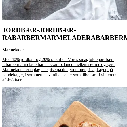
JORDBÆR-
JORDBÆR-
RABARBERMARMELADE
RABARBER
Marmelader
Med 40% jordbær og 20% rabarber. Vores smagfulde jordbær-
rabarbermarmelade har en skøn balance mellem sødme og syre.
Marmeladen er oplagt at spise på det gode brød, i lagkager, på
pandekager, i sommerens vaniljeis eller som tilbehør til vinterens
æbleskiver.