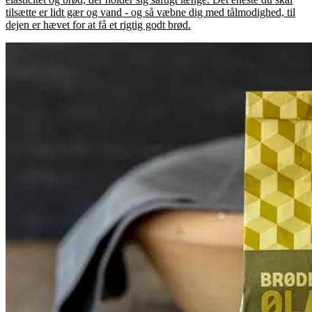
tilsætte er lidt gær og vand - og så væbne dig med tålmodighed, til
dejen er hævet for at få et rigtig godt brød.