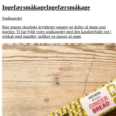
Ingefærsmåkage
Ingefærsmåkage
Småkagedej
Ikke mange eksotiske krydderier smager og dufter så skønt som
ingefær. Vi har fyldt vores småkagedej med den karakterfulde rod i
selskab med mandler, nelliker og masser af smør.