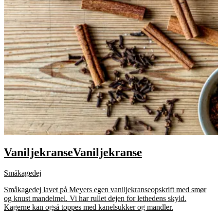
Vaniljekranse
Vaniljekranse
Småkagedej
Småkagedej lavet på Meyers egen vaniljekranseopskrift med smør
og knust mandelmel. Vi har rullet dejen for lethedens skyld.
Kagerne kan også toppes med kanelsukker og mandler.