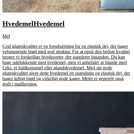
Hvedemel
Hvedemel
Mel
God glutenkvalitet er en forudsætning for en elastisk dej, der bager
velsmagende brød med god struktur. For at opnå den bedste kvalitet
bruger vi forskellige hvedesorter, der supplerer hinanden. Du kan
bage udelukkende med hvedemel, men vi anbefaler at blande med
f.eks. et fuldkornsmel eller ølandshvedemel. Med sin gode
glutenkvalitet giver dette hvedemel en spændstig og elastisk dej, der
bager luftigt brød og virkeligt gode kager. Melet er generelt også
godt i madlavning.