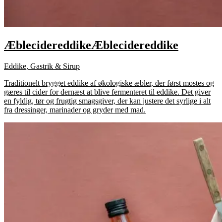
Æblecidereddike
Æblecidereddike
Eddike, Gastrik & Sirup
Traditionelt brygget eddike af økologiske æbler, der først mostes og
gæres til cider for dernæst at blive fermenteret til eddike. Det giver
en fyldig, tør og frugtig smagsgiver, der kan justere det syrlige i alt
fra dressinger, marinader og gryder med mad.