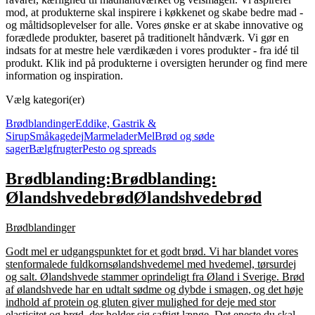
mod, at produkterne skal inspirere i køkkenet og skabe bedre mad -
og måltidsoplevelser for alle. Vores ønske er at skabe innovative og
forædlede produkter, baseret på traditionelt håndværk. Vi gør en
indsats for at mestre hele værdikæden i vores produkter - fra idé til
produkt. Klik ind på produkterne i oversigten herunder og find mere
information og inspiration.
Vælg kategori(er)
Brødblandinger
Eddike, Gastrik &
Sirup
Småkagedej
Marmelader
Mel
Brød og søde
sager
Bælgfrugter
Pesto og spreads
Brødblanding:
Brødblanding:
Ølandshvedebrød
Ølandshvedebrød
Brødblandinger
Godt mel er udgangspunktet for et godt brød. Vi har blandet vores
stenformalede fuldkornsølandshvedemel med hvedemel, tørsurdej
og salt. Ølandshvede stammer oprindeligt fra Øland i Sverige. Brød
af ølandshvede har en udtalt sødme og dybde i smagen, og det høje
indhold af protein og gluten giver mulighed for deje med stor
elasticitet og brød, der holder sig saftigt længe. Det eneste du skal