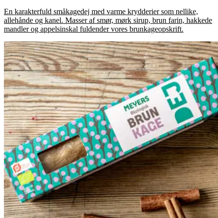
En karakterfuld småkagedej med varme krydderier som nellike,
allehånde og kanel. Masser af smør, mørk sirup, brun farin, hakkede
mandler og appelsinskal fuldender vores brunkageopskrift.