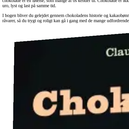
chokolade er en følelse, som mange af os kender til. Chokolade er ikke
uro, lyst og last på samme tid.
I bogen bliver du gelejdet gennem chokoladens historie og kakaobønner
råvarer, så du trygt og roligt kan gå i gang med de mange udfordrende