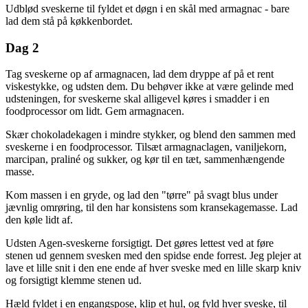
Udblød sveskerne til fyldet et døgn i en skål med armagnac - bare
lad dem stå på køkkenbordet.
Dag 2
Tag sveskerne op af armagnacen, lad dem dryppe af på et rent
viskestykke, og udsten dem. Du behøver ikke at være gelinde med
udsteningen, for sveskerne skal alligevel køres i smadder i en
foodprocessor om lidt. Gem armagnacen.
Skær chokoladekagen i mindre stykker, og blend den sammen med
sveskerne i en foodprocessor. Tilsæt armagnaclagen, vaniljekorn,
marcipan, praliné og sukker, og kør til en tæt, sammenhængende
masse.
Kom massen i en gryde, og lad den "tørre" på svagt blus under
jævnlig omrøring, til den har konsistens som kransekagemasse. Lad
den køle lidt af.
Udsten Agen-sveskerne forsigtigt. Det gøres lettest ved at føre
stenen ud gennem svesken med den spidse ende forrest. Jeg plejer at
lave et lille snit i den ene ende af hver sveske med en lille skarp kniv
og forsigtigt klemme stenen ud.
Hæld fyldet i en engangspose, klip et hul, og fyld hver sveske, til