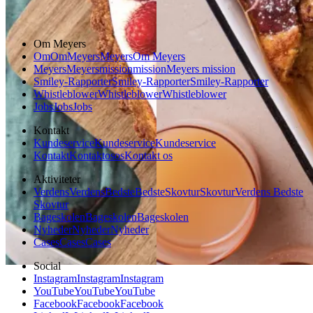
Glutenfri
Om Meyers
Om
Om
Meyers
Meyers
Om Meyers
Meyers
Meyers
mission
mission
Meyers mission
Smiley-Rapporter
Smiley-Rapporter
Smiley-Rapporter
Whistleblower
Whistleblower
Whistleblower
Jobs
Jobs
Jobs
Kontakt
Kundeservice
Kundeservice
Kundeservice
Kontakt
Kontakt
os
os
Kontakt os
Aktiviteter
Verdens
Verdens
Bedste
Bedste
Skovtur
Skovtur
Verdens Bedste
Skovtur
Bageskolen
Bageskolen
Bageskolen
Nyheder
Nyheder
Nyheder
Cases
Cases
Cases
Social
Instagram
Instagram
Instagram
YouTube
YouTube
YouTube
Facebook
Facebook
Facebook