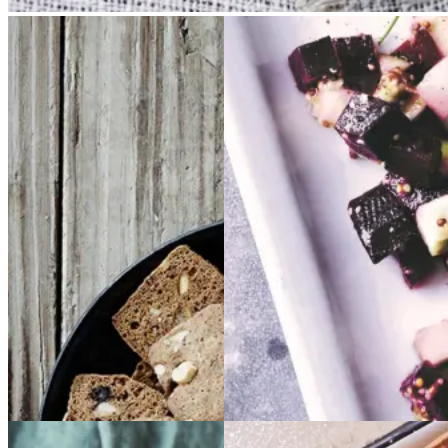
Brunkager
Brunkage
Sylte
Sylte
r
Gem opskrift
Gem opskrift
Dansk mad
Frokost