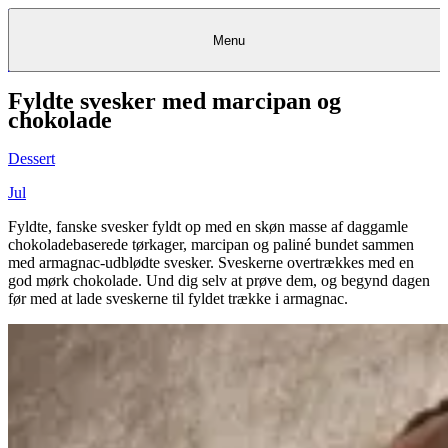
Menu
Fyldte svesker med marcipan og
Kantine
Restauranter
Køb
Køb
Kantine
gavekort
Restauranter
Kantine
gavekort
&
Køb gavekort
&
Bagerier
Bagerier
Restauranter &
Frokostordning
Bagerier
Kundeservice
Kundeservice
Frokostordning
Kundeservice
Frokostordning
chokolade
Catering
Foodservice
Catering
Foodservice
&
&
Events
Foodservice
Events
Catering & Events
Madkurser
Detail
Detail
Madkurser
Detail
Log ind
&
&
Teambuilding
Mit Meyers
Teambuilding
Madkurse
Dessert
& Teambuilding
Projekter
Projekter
&
&
rådgivning
rådgivning
Projekter &
Opskrifter
rådgivning
Opskrifter
Opskrifter
Jul
Eventkalender
Eventkalender
Eventkalender
Fyldte, fanske svesker fyldt op med en skøn masse af daggamle
chokoladebaserede tørkager, marcipan og paliné bundet sammen
med armagnac-udblødte svesker. Sveskerne overtrækkes med en
god mørk chokolade. Und dig selv at prøve dem, og begynd dagen
før med at lade sveskerne til fyldet trække i armagnac.