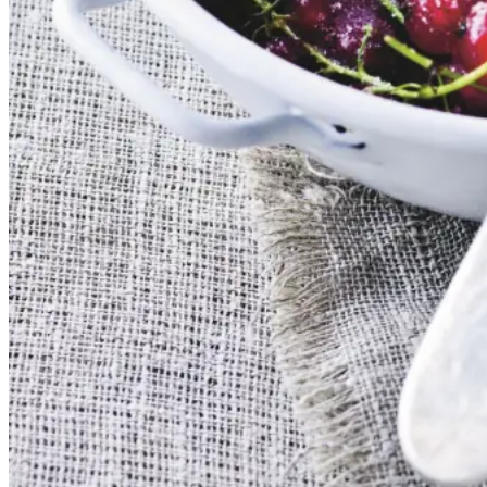
serveres både til is, en kage eller
bare med letpisket flødeskum eller
skyr rørt lind med lidt mælk.