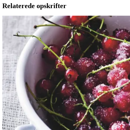
Relaterede opskrifter
Rysteribs
Rysteribs
Gem opskrift
Dessert
Dansk mad
Sommermad
De rødlige bær er en sand
sommerklassiker. De har en frisk
og syrlig smag, som når de koges
op med sukker, udgør et dejligt
tilbehør til søde sager. De kan