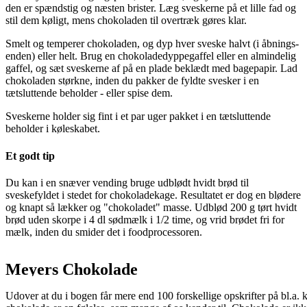
den er spændstig og næsten brister. Læg sveskerne på et lille fad og
stil dem køligt, mens chokoladen til overtræk gøres klar.
Smelt og temperer chokoladen, og dyp hver sveske halvt (i åbnings-
enden) eller helt. Brug en chokoladedyppegaffel eller en almindelig
gaffel, og sæt sveskerne af på en plade beklædt med bagepapir. Lad
chokoladen størkne, inden du pakker de fyldte svesker i en
tætsluttende beholder - eller spise dem.
Sveskerne holder sig fint i et par uger pakket i en tætsluttende
beholder i køleskabet.
Et godt tip
Du kan i en snæver vending bruge udblødt hvidt brød til
sveskefyldet i stedet for chokoladekage. Resultatet er dog en blødere
og knapt så lækker og "chokoladet" masse. Udblød 200 g tørt hvidt
brød uden skorpe i 4 dl sødmælk i 1/2 time, og vrid brødet fri for
mælk, inden du smider det i foodprocessoren.
Meyers Chokolade
Udover at du i bogen får mere end 100 forskellige opskrifter på bl.a. k