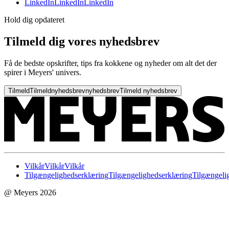
LinkedIn
LinkedIn
LinkedIn
Hold dig opdateret
Tilmeld dig vores nyhedsbrev
Få de bedste opskrifter, tips fra kokkene og nyheder om alt det der
spirer i Meyers' univers.
Tilmeld
Tilmeld
nyhedsbrev
nyhedsbrev
Tilmeld nyhedsbrev
Vilkår
Vilkår
Vilkår
Tilgængelighedserklæring
Tilgængelighedserklæring
Tilgængeli
@ Meyers 2026