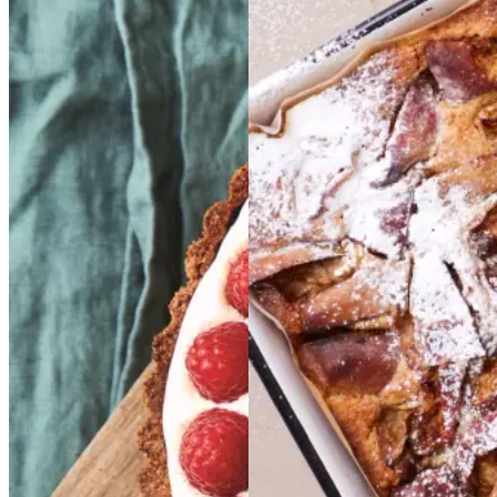
Glutenfri
Glutenfri
Æblekage
Æblekage
bærtærte
bærtærte
med
med
bagt
bagt
mandelcreme
mandel
creme
Gem opskrift
Dessert
Dansk mad
Gem opskrift
Dessert