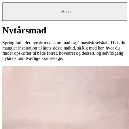
Menu
Nytårsmad
Kantine
Restauranter
Køb
Køb
Kantine
gavekort
Restauranter
Kantine
gavekort
&
Køb gavekort
&
Bagerier
Bagerier
Restauranter &
Frokostordning
Bagerier
Kundeservice
Kundeservice
Frokostordning
Kundeservice
Frokostordning
Catering
Foodservice
Catering
Foodservice
&
&
Events
Foodservice
Events
Catering & Events
Spring ind i det nye år med skøn mad og fantastisk selskab. Hvis du
Madkurser
Detail
Detail
Madkurser
Detail
Log ind
&
&
Teambuilding
Mit Meyers
Teambuilding
Madkurse
mangler inspiration til årets sidste måltid, så kig med her, hvor du
& Teambuilding
Projekter
Projekter
&
&
rådgivning
rådgivning
Projekter &
finder opskrifter til både forret, hovedret og dessert, og selvfølgelig
Opskrifter
rådgivning
Opskrifter
Opskrifter
nytårets uundværlige kransekage.
Eventkalender
Eventkalender
Eventkalender