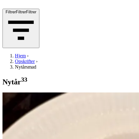
Filtrer
Filtrer
Filtrer
Hjem
›
Opskrifter
›
Nytårsmad
33
Nytår
Boghvedevafler
Bogh
vedevafler
med
med
stenbiderrogn,
stenbi
derrogn,
kålskud
kålskud
og
og