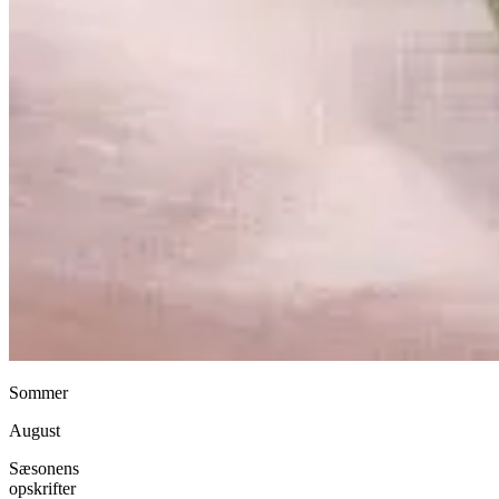
Sommer
August
Sæsonens
opskrifter