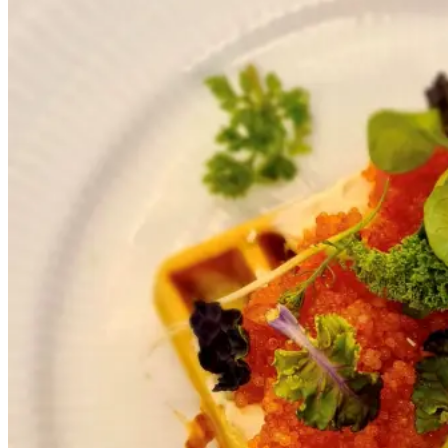
ramsløg
ramsløg
Gem opskrift
Dansk mad
Forårsmad
I forårets tidlige måneder er den
'danske kaviar', også bedre kendt
som stenbiderrogn i sæson.
Stenbiderrogn er en sand
delikatesse, der med sine svagt
transparente, sarte, lyserøde perler
signalerer at foråret for alvor
træder for døren. I denne opskrift
serveres spisen med
boghvedevafler, fuldfed creme