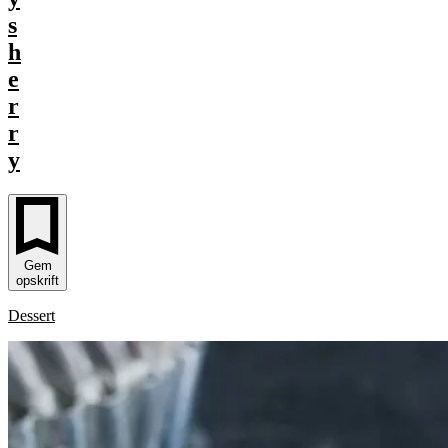
s
h
e
r
r
y
Gem
opskrift
Dessert