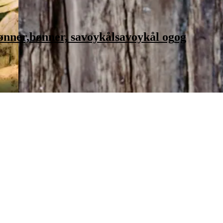
ønner,
bønner,
savoykål
savoykål
og
og