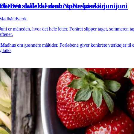
erkenen:
Dét
Dét
skal
tallerkenen:
skal
du
du
Nu
spise
Nu
spise
kan
kan
i
i
juni
juni
ener
i
i
hele
hele
landet
landet
få
få
gratis
grati
Madhåndværk
Madhus
Juni er måneden, hvor det hele letter. Foråret slipper taget, sommeren ta
aftener.
t i
 Madhus om grønnere måltider. Forløbene giver konkrete værktøjer til 
g talks