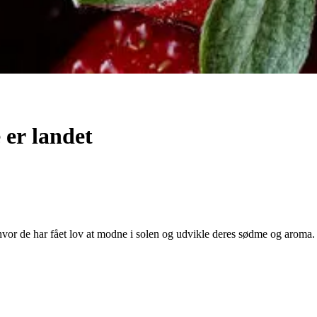
e
er
landet
or de har fået lov at modne i solen og udvikle deres sødme og aroma. M