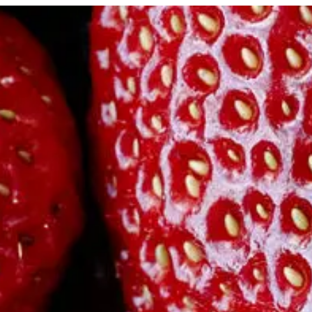
rt
ice