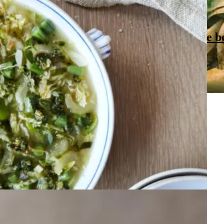
d
hestebønner,
hestebønner,
grønne
grønne
b