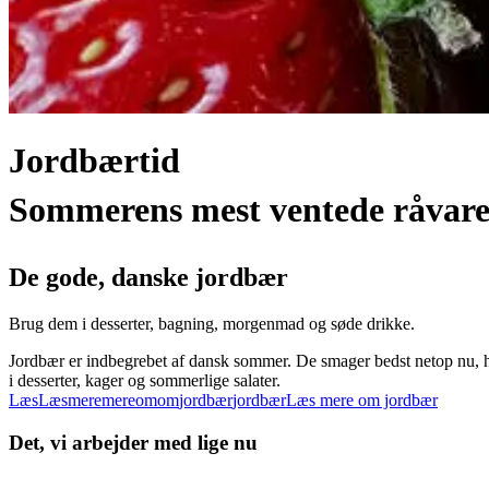
Jordbærtid
Sommerens
mest
ventede
råvar
De gode, danske jordbær
Brug dem i desserter, bagning, morgenmad og søde drikke.
Jordbær er indbegrebet af dansk sommer. De smager bedst netop nu, hv
i desserter, kager og sommerlige salater.
Læs
Læs
mere
mere
om
om
jordbær
jordbær
Læs mere om jordbær
Det, vi arbejder med lige nu