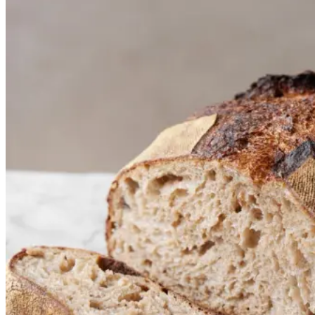
Mariagertobabrød
Mariagertobabrød
Gem opskrift