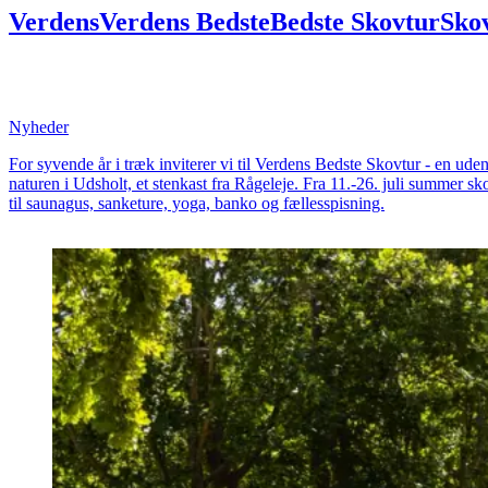
Verdens
Verdens
Bedste
Bedste
Skovtur
Sko
Meyers
Meyers
inviterer
inviterer
til
til
mad
sommermagi
sommermagi
ved
ved
Rågelej
Nyheder
For syvende år i træk inviterer vi til Verdens Bedste Skovtur - en ud
naturen i Udsholt, et stenkast fra Rågeleje. Fra 11.-26. juli summer s
til saunagus, sanketure, yoga, banko og fællesspisning.