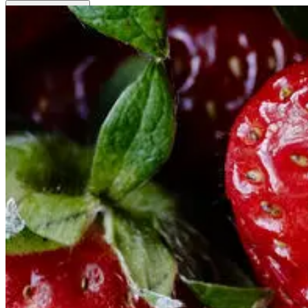
Restauranter
Restauranter
&
&
Bagerier
Bageri
Foodservice
Foodservice
Foodservice
Detail
Detail
Detail
Projekter
Projekter
&
&
rådgivning
rådgivning
Log ind
Mit Meyers
Eventkalender
Eventkalender
Eventkalender
Kantine
Kantine
Kantine
Frokostordning
Frokostordning
Frokostordning
Catering
Catering
&
&
Events
Events
Catering & Events
Madkurser
Madkurser
&
&
Teambuilding
Teambuilding
Madkurser
Opskrifter
Opskrifter
Opskrifter