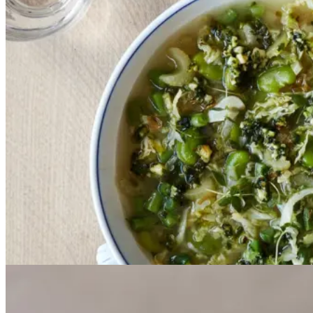
Sommer-ribollita
Sommer-ribollita
med
me
grillet
grillet
brød
brød
Gem opskrift
Aftensmad
Sommermad
Vegetarisk