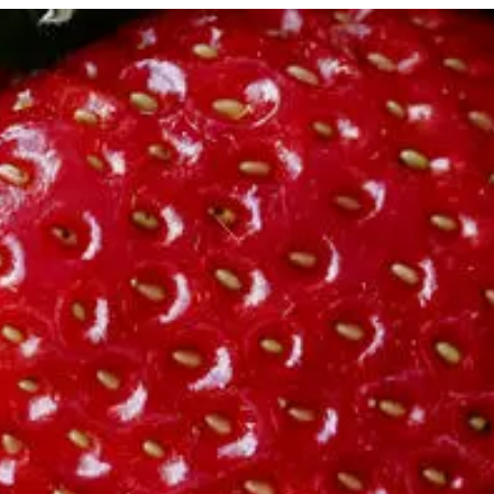
er
Restauranter & Bagerier
Køb
Køb
gavekort
gavekort
Køb gaveko
Kundeservice
Kundeservice
Kundeserv
Projekter & rådgivning
Menu
 & Teambuilding