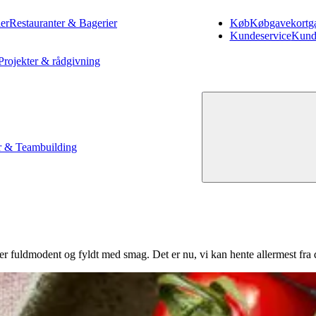
er
Restauranter & Bagerier
Køb
Køb
gavekort
g
Kundeservice
Kund
Projekter & rådgivning
 & Teambuilding
er fuldmodent og fyldt med smag. Det er nu, vi kan hente allermest fra