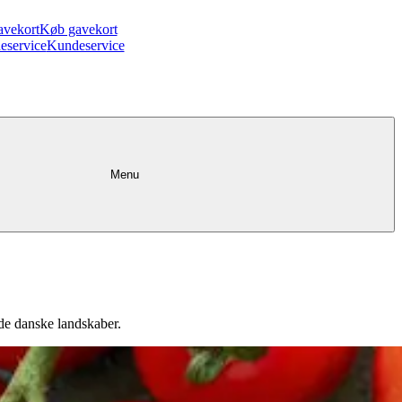
avekort
Køb gavekort
eservice
Kundeservice
Menu
 de danske landskaber.