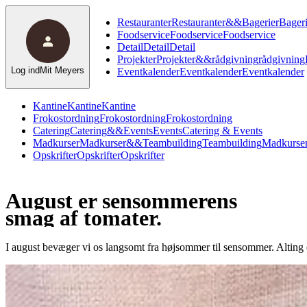
Restauranter
Restauranter
&
&
Bagerier
Bageri
Foodservice
Foodservice
Foodservice
Detail
Detail
Detail
Projekter
Projekter
&
&
rådgivning
rådgivning
Log ind
Mit Meyers
Eventkalender
Eventkalender
Eventkalender
Kantine
Kantine
Kantine
Frokostordning
Frokostordning
Frokostordning
Catering
Catering
&
&
Events
Events
Catering & Events
Madkurser
Madkurser
&
&
Teambuilding
Teambuilding
Madkurser
Opskrifter
Opskrifter
Opskrifter
August er sensommerens
smag af tomater.
I august bevæger vi os langsomt fra højsommer til sensommer. Alting 