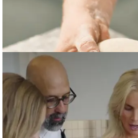
Meyers x Nimb
Nimb
Samarbejdet mellem Nimb og Meyers er forankret i et fælles fokus på 
Læs mere