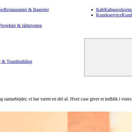
er
Restauranter & Bagerier
Køb
Køb
gavekort
g
Kundeservice
Kund
Projekter & rådgivning
 & Teambuilding
 samarbejder, vi har været en del af. Hver case giver et indblik i vores 