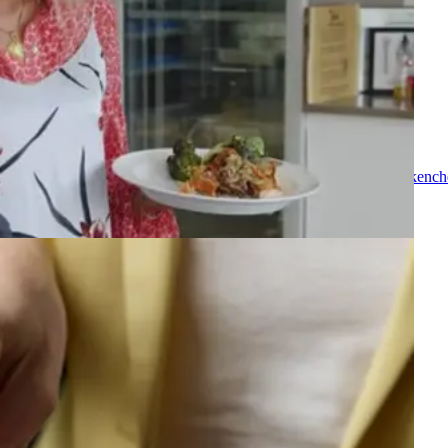
. Alle årene har vi haft et tæt samarbejde, som særligt siden køkkench