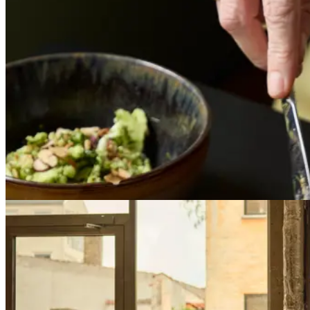
Kantinedrift
Sådan opnåede kantinen hos Hybel en skyhøj gæsteti
Hybel
I Horsens, hos tech-virksomheden Hybel, har kantinen opnået en helt 
Læs mere