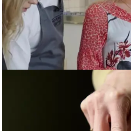
Kantinedrift
Pension Danmark
Pension Danmark
Siden 2007 har PensionDanmark har haft en kantineordning fra Meyers
forener innovation, velsmag og værtskab.
Læs mere