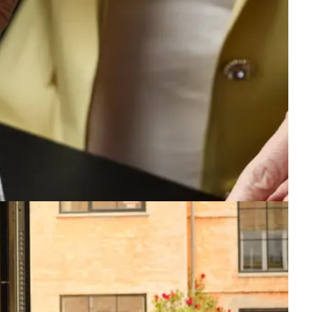
lfredshed
enestående høj gæstetilfredshed på 97,47 ud af 100.