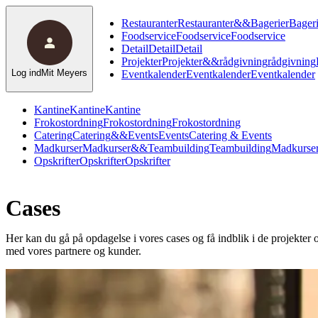
Restauranter
Restauranter
&
&
Bagerier
Bageri
Foodservice
Foodservice
Foodservice
Detail
Detail
Detail
Projekter
Projekter
&
&
rådgivning
rådgivning
Log ind
Mit Meyers
Eventkalender
Eventkalender
Eventkalender
Kantine
Kantine
Kantine
Frokostordning
Frokostordning
Frokostordning
Catering
Catering
&
&
Events
Events
Catering & Events
Madkurser
Madkurser
&
&
Teambuilding
Teambuilding
Madkurser
Opskrifter
Opskrifter
Opskrifter
Cases
Her kan du gå på opdagelse i vores cases og få indblik i de projekter og
med vores partnere og kunder.