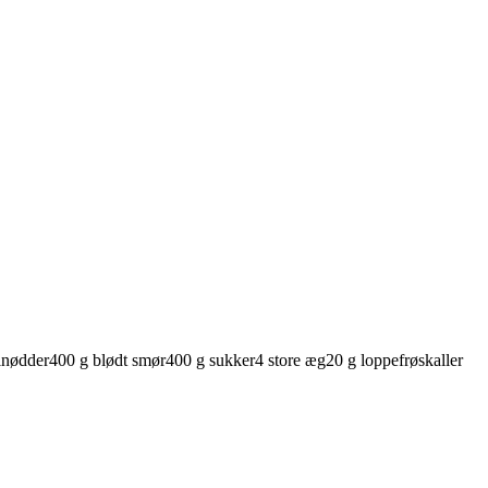
lnødder
400
g
blødt
smør
400
g
sukker
4
store
æg
20
g
loppefrøskaller