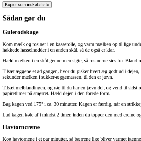
Kopier som indkøbsliste
Sådan gør du
Gulerodskage
Kom mælk og rosiner i en kasserolle, og varm mælken op til lige unde
hakkede hasselnødder i en anden skål, så de også er klar.
Hæld mælken i en skål gennem en sigte, så rosinerne sies fra. Bland ro
Tilsæt æggene et ad gangen, hvor du pisker hvert æg godt ud i dejen, i
sekunder mælken i sukker-æggemassen, til den er jævn.
Tilsæt melblandingen, og rør, til du har en jævn dej, og vend til sids
papiretlimer på smørret. Hæld dejen i den forede form.
Bag kagen ved 175° i ca. 30 minutter. Kagen er færdig, når en strikke
Lad kagen køle af i mindst 2 timer, inden du topper den med creme o
Havtorncreme
Kog havtornene i et par minutter, så bærrene lige bliver varmet igen