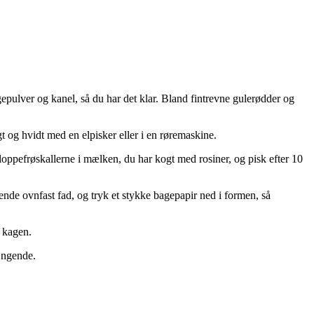
pulver og kanel, så du har det klar. Bland fintrevne gulerødder og
t og hvidt med en elpisker eller i en røremaskine.
 loppefrøskallerne i mælken, du har kogt med rosiner, og pisk efter 10
sende ovnfast fad, og tryk et stykke bagepapir ned i formen, så
f kagen.
ængende.