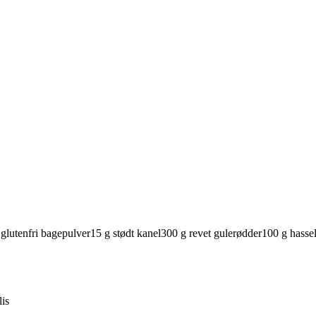
glutenfri bagepulver
15
g
stødt
kanel
300
g
revet
gulerødder
100
g
hasse
lis