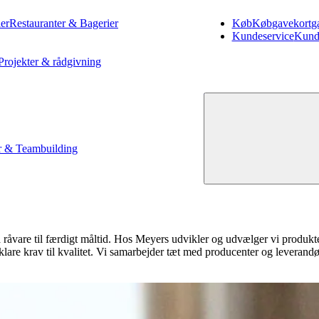
er
Restauranter & Bagerier
Køb
Køb
gavekort
g
Kundeservice
Kund
Projekter & rådgivning
 & Teambuilding
r fra råvare til færdigt måltid. Hos Meyers udvikler og udvælger vi pro
klare krav til kvalitet. Vi samarbejder tæt med producenter og leverandø