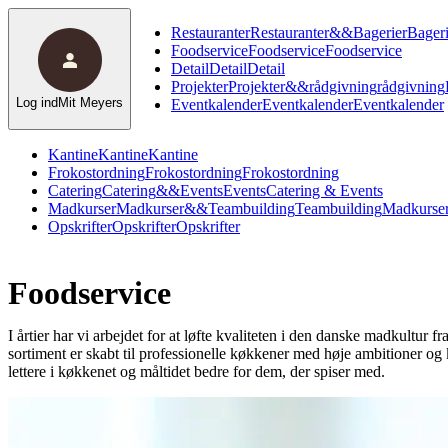
Restauranter
Restauranter
&
&
Bagerier
Bageri
Foodservice
Foodservice
Foodservice
Detail
Detail
Detail
Projekter
Projekter
&
&
rådgivning
rådgivning
Log ind
Mit Meyers
Eventkalender
Eventkalender
Eventkalender
Kantine
Kantine
Kantine
Frokostordning
Frokostordning
Frokostordning
Catering
Catering
&
&
Events
Events
Catering & Events
Madkurser
Madkurser
&
&
Teambuilding
Teambuilding
Madkurser
Opskrifter
Opskrifter
Opskrifter
Foodservice
I årtier har vi arbejdet for at løfte kvaliteten i den danske madkultu
sortiment er skabt til professionelle køkkener med høje ambitioner og 
lettere i køkkenet og måltidet bedre for dem, der spiser med.