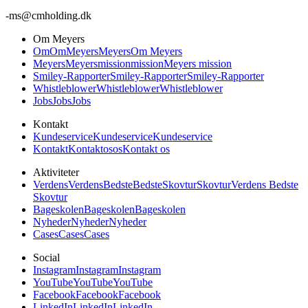
-
ms@cmholding.dk
Om Meyers
Om
Om
Meyers
Meyers
Om Meyers
Meyers
Meyers
mission
mission
Meyers mission
Smiley-Rapporter
Smiley-Rapporter
Smiley-Rapporter
Whistleblower
Whistleblower
Whistleblower
Jobs
Jobs
Jobs
Kontakt
Kundeservice
Kundeservice
Kundeservice
Kontakt
Kontakt
os
os
Kontakt os
Aktiviteter
Verdens
Verdens
Bedste
Bedste
Skovtur
Skovtur
Verdens Bedste
Skovtur
Bageskolen
Bageskolen
Bageskolen
Nyheder
Nyheder
Nyheder
Cases
Cases
Cases
Social
Instagram
Instagram
Instagram
YouTube
YouTube
YouTube
Facebook
Facebook
Facebook
LinkedIn
LinkedIn
LinkedIn