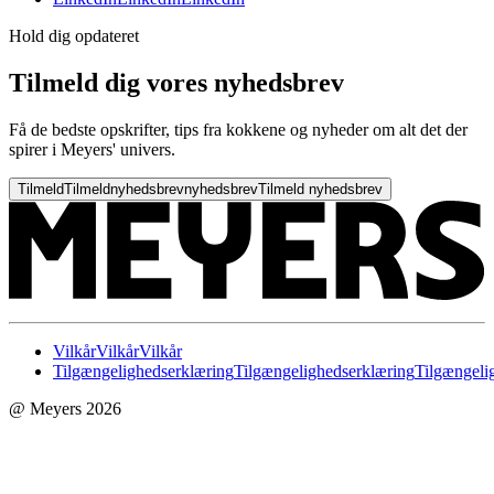
Hold dig opdateret
Tilmeld dig vores nyhedsbrev
Få de bedste opskrifter, tips fra kokkene og nyheder om alt det der
spirer i Meyers' univers.
Tilmeld
Tilmeld
nyhedsbrev
nyhedsbrev
Tilmeld nyhedsbrev
Vilkår
Vilkår
Vilkår
Tilgængelighedserklæring
Tilgængelighedserklæring
Tilgængeli
@ Meyers 2026