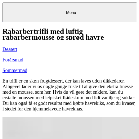
Menu
Rabarbertrifli med luftig
Kantine
Restauranter
Køb
Køb
Kantine
gavekort
Restauranter
Kantine
gavekort
&
Køb gavekort
&
Bagerier
Bagerier
Restauranter &
Frokostordning
Bagerier
Kundeservice
Kundeservice
Frokostordning
Kundeservice
Frokostordning
rabarbermousse og sprød havre
Catering
Foodservice
Catering
Foodservice
&
&
Events
Foodservice
Events
Catering & Events
Madkurser
Detail
Detail
Madkurser
Detail
Log ind
&
&
Teambuilding
Mit Meyers
Teambuilding
Madkurse
Dessert
& Teambuilding
Projekter
Projekter
&
&
rådgivning
rådgivning
Projekter &
Opskrifter
rådgivning
Opskrifter
Opskrifter
Forårsmad
Eventkalender
Eventkalender
Eventkalender
Sommermad
En trifli er en skøn frugtdessert, der kan laves uden dikkedarer.
Alligevel lader vi os nogle gange friste til at give den ekstra finesse
med en mousse, som her. Hvis du vil gøre det enklere, kan du
erstatte moussen med letpisket flødeskum med lidt vanilje og sukker.
Du kan også få et godt resultat med købte havrekiks, som du kvaser,
i stedet for den hjemmelavede havreknas.