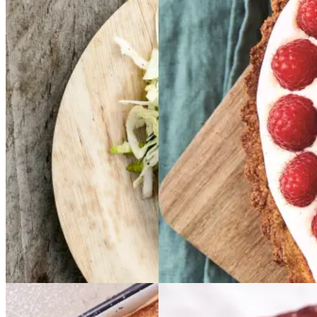
kartofler
kartofler
creme
og
og
sennepsdressing
senn
epsdressing
Gem opskrift
Dessert
Glutenfri
Gem opskrift
Aftensmad
Forårsmad
Sommermad
Dansk mad