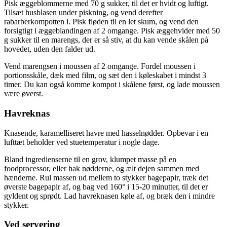
Pisk æggeblommerne med 70 g sukker, til det er hvidt og luftigt.
Tilsæt husblasen under piskning, og vend derefter
rabarberkompotten i. Pisk fløden til en let skum, og vend den
forsigtigt i æggeblandingen af 2 omgange. Pisk æggehvider med 50
g sukker til en marengs, der er så stiv, at du kan vende skålen på
hovedet, uden den falder ud.
Vend marengsen i moussen af 2 omgange. Fordel moussen i
portionsskåle, dæk med film, og sæt den i køleskabet i mindst 3
timer. Du kan også komme kompot i skålene først, og lade moussen
være øverst.
Havreknas
Knasende, karamelliseret havre med hasselnødder. Opbevar i en
lufttæt beholder ved stuetemperatur i nogle dage.
Bland ingredienserne til en grov, klumpet masse på en
foodprocessor, eller hak nødderne, og ælt dejen sammen med
hænderne. Rul massen ud mellem to stykker bagepapir, træk det
øverste bagepapir af, og bag ved 160° i 15-20 minutter, til det er
gyldent og sprødt. Lad havreknasen køle af, og bræk den i mindre
stykker.
Ved servering