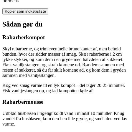
flormelis
Kopier som indkøbsliste
Sådan gør du
Rabarberkompot
Skyl rabarberne, og trim eventuelle brune kanter af, men behold
bunden, hvor der sidder masser af smag. Skær rabarberne i 2 cm
tykke stykker, og kom dem i en gryde med halvdelen af sukkeret.
Flæk vaniljestangen, og skrab kornene ud. Rør dem sammen med
resten af sukkeret, så du får skilt kornene ad, og kom dem i gryden
sammen med vaniljestangen.
Kog ved smag varme til en tyk kompot – det tager 20-25 minutter.
Fisk vaniljestangen op, og lad kompotten køle af.
Rabarbermousse
Udblød husblasen i rigeligt koldt vand i mindst 10 minutter. Knug
vandet fra husblasen, kom den i en lille gryde, og smelt den ved lav
varme.