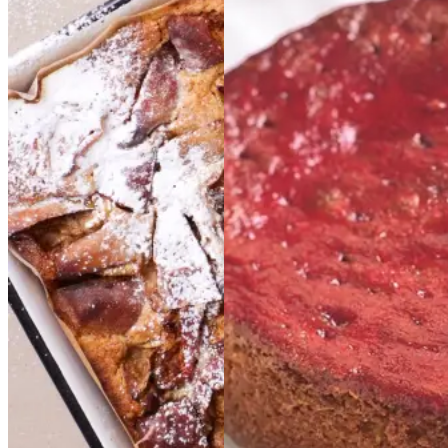
Æblekage
Æblekage
Bygkage
Bygkage
med
med
ribssirup
ribssirup
Gem opskrift
Dessert
Gem opskrift
Dansk mad
Dessert
Dansk mad
Sommermad