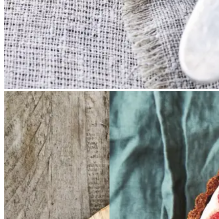
Frikadeller
Frikadell
Glutenfri
Glutenfri
er
med
med
bærtærte
bærtærte
smørspidskål,
smørsp
med
med
bagt
bagt
idskål,
mandelcreme
mandel