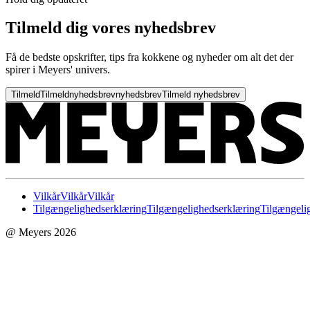
Tilmeld dig vores nyhedsbrev
Få de bedste opskrifter, tips fra kokkene og nyheder om alt det der
spirer i Meyers' univers.
Tilmeld
Tilmeld
nyhedsbrev
nyhedsbrev
Tilmeld nyhedsbrev
Vilkår
Vilkår
Vilkår
Tilgængelighedserklæring
Tilgængelighedserklæring
Tilgængeli
@ Meyers 2026