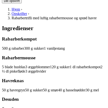
Del opskrift
Hjem
›
Opskrifter
›
Rabarbertrifli med luftig rabarbermousse og sprød havre
Ingredienser
Rabarberkompot
500
g
rabarber
300
g
sukker
1
vaniljestang
Rabarbermousse
5
blade
husblas
3
æggeblommer
120
g
sukker
1
dl
rabarberkompot
2
½
dl
piskefløde
3
æggehvider
Havreknas
50
g
havregryn
50
g
sukker
50
g
smør
40
g
hasselnødder
30
g
mel
Desuden