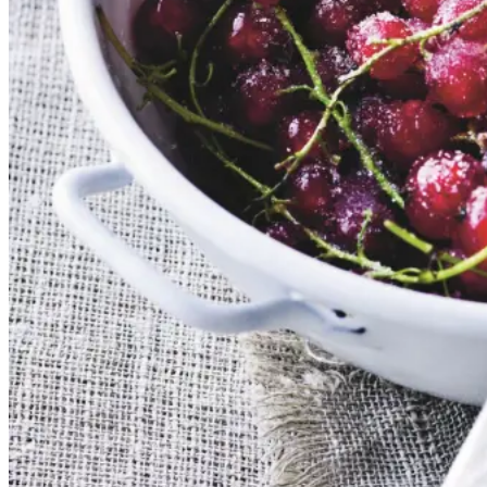
Dansk mad
Sommermad
De rødlige bær er en sand
sommerklassiker. De har en frisk
og syrlig smag, som når de koges
op med sukker, udgør et dejligt
tilbehør til søde sager. De kan
serveres både til is, en kage eller
bare med letpisket flødeskum eller
skyr rørt lind med lidt mælk.