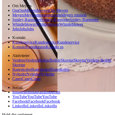
Om Meyers
Om
Om
Meyers
Meyers
Om Meyers
Meyers
Meyers
mission
mission
Meyers mission
Smiley-Rapporter
Smiley-Rapporter
Smiley-Rapporter
Whistleblower
Whistleblower
Whistleblower
Jobs
Jobs
Jobs
Kontakt
Kundeservice
Kundeservice
Kundeservice
Kontakt
Kontakt
os
os
Kontakt os
Aktiviteter
Verdens
Verdens
Bedste
Bedste
Skovtur
Skovtur
Verdens Bedste
Skovtur
Bageskolen
Bageskolen
Bageskolen
Nyheder
Nyheder
Nyheder
Cases
Cases
Cases
Social
Instagram
Instagram
Instagram
YouTube
YouTube
YouTube
Facebook
Facebook
Facebook
LinkedIn
LinkedIn
LinkedIn
Hold dig opdateret