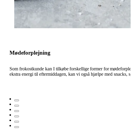
Mødeforplejning
Som frokostkunde kan I tilkøbe forskellige former for mødeforplejni
I
ekstra energi til eftermiddagen, kan vi også hjælpe med snacks, sødt
m