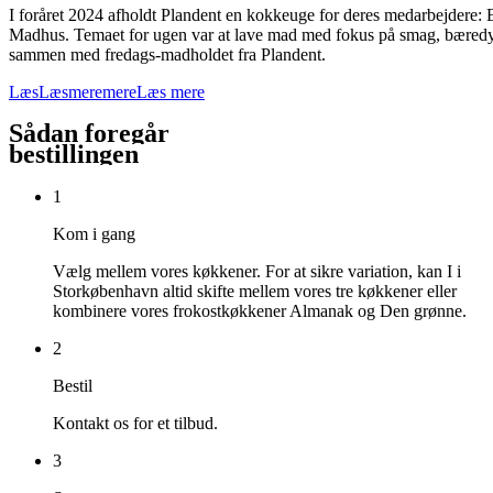
I foråret 2024 afholdt Plandent en kokkeuge for deres medarbejdere: E
Madhus. Temaet for ugen var at lave mad med fokus på smag, bæredygti
sammen med fredags-madholdet fra Plandent.
Læs
Læs
mere
mere
Læs mere
Sådan foregår
bestillingen
1
Kom i gang
Vælg mellem vores køkkener. For at sikre variation, kan I i
Storkøbenhavn altid skifte mellem vores tre køkkener eller
kombinere vores frokostkøkkener Almanak og Den grønne.
2
Bestil
Kontakt os for et tilbud.
3