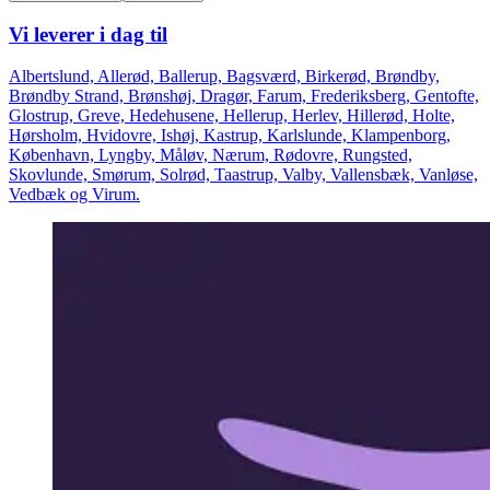
Vi leverer i dag til
Albertslund, Allerød, Ballerup, Bagsværd, Birkerød, Brøndby,
Brøndby Strand, Brønshøj, Dragør, Farum, Frederiksberg, Gentofte,
Glostrup, Greve, Hedehusene, Hellerup, Herlev, Hillerød, Holte,
Hørsholm, Hvidovre, Ishøj, Kastrup, Karlslunde, Klampenborg,
København, Lyngby, Måløv, Nærum, Rødovre, Rungsted,
Skovlunde, Smørum, Solrød, Taastrup, Valby, Vallensbæk, Vanløse,
Vedbæk og Virum.