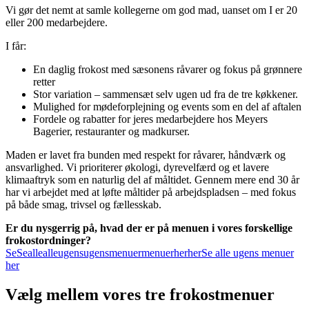
Vi gør det nemt at samle kollegerne om god mad, uanset om I er 20
eller 200 medarbejdere.
I får:
En daglig frokost med sæsonens råvarer og fokus på grønnere
retter
Stor variation – sammensæt selv ugen ud fra de tre køkkener.
Mulighed for mødeforplejning og events som en del af aftalen
Fordele og rabatter for jeres medarbejdere hos Meyers
Bagerier, restauranter og madkurser.
Maden er lavet fra bunden med respekt for råvarer, håndværk og
ansvarlighed. Vi prioriterer økologi, dyrevelfærd og et lavere
klimaaftryk som en naturlig del af måltidet. Gennem mere end 30 år
har vi arbejdet med at løfte måltider på arbejdspladsen – med fokus
på både smag, trivsel og fællesskab.
Er du nysgerrig på, hvad der er på menuen i vores forskellige
frokostordninger?
Se
Se
alle
alle
ugens
ugens
menuer
menuer
her
her
Se alle ugens menuer
her
Vælg mellem vores tre frokostmenuer