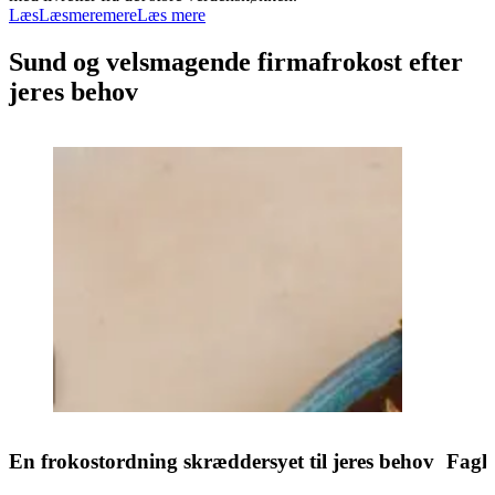
Læs
Læs
mere
mere
Læs mere
Sund og velsmagende firmafrokost efter
jeres behov
En frokostordning skræddersyet til jeres behov
Fagl