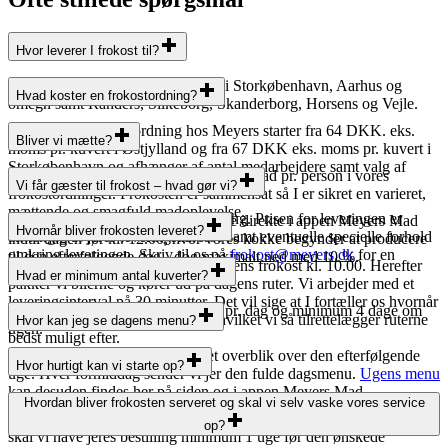
Hvor leverer I frokost til?
Vi leverer frokost direkte til døren i Storkøbenhavn, Aarhus og
Hvad koster en frokostordning?
omegn samt Randers, Silkeborg, Skanderborg, Horsens og Vejle.
Prisen på en frokostordning hos Meyers starter fra 64 DKK. eks.
Bliver vi mætte?
moms pr. kuvert i Østjylland og fra 67 DKK eks. moms pr. kuvert i
Storkøbenhavn og afhænger af antal medarbejdere samt valg af
Det gør I. Vi beregner cirka 650 gram mad pr. person i vores
frokostkoncept.
Vi får gæster til frokost – hvad gør vi?
frokostordninger. Frokosten er sammensat så I er sikret en varieret,
mættende og smagfuld madoplevelse.
Hertil kommer der en pris for levering. Prisen for leveringen er
I kan selv justere antallet af spisende direkte i appen Meyers Mad
Hvornår bliver frokosten leveret?
afhængig af jeres leveringsadresse samt eventuelle specielle forhold
indtil dagen før kl. 12.00, hvor vores kokke begynder at producere
omkring leveringen. Skriv til os på
frokost@meyers.dk
for en
til den efterfølgende dag - dog maximalt ned med 10 %.
Vores køkkener er færdige med dagens frokost kl. 10.00. Herefter
konkret pris.
Hvad er minimum antal kuverter?
pakker vi bilerne og kører ud på dagens ruter. Vi arbejder med et
leveringsinterval på 30 minutter. Det vil sige at I fortæller os hvornår
Vi har et minimum på 10 kuverter pr. dag og minimum 4 dage om
I senest ønsker frokosten leveret, hvilket vi så tilrettelægger ruterne
Hvor kan jeg se dagens menu?
ugen.
bedst muligt efter.
Onsdag i ugen før sender vi jer et overblik over den efterfølgende
Hvor hurtigt kan vi starte op?
uge. Hver formiddag sender vi jer den fulde dagsmenu.
Ugens menu
kan desuden findes her på siden og i appen Meyers Mad.
For at sikre, at vores teams i køkkener og kundeservice er klar til at
Hvordan bliver frokosten serveret og skal vi selv vaske vores service
give jer den bedst mulige oplevelse med jeres nye frokostordning,
op?
skal vi have jeres bestilling minimum 1 uge før den ønskede