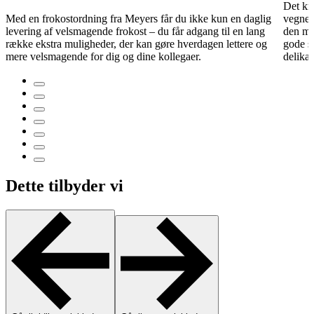
Det kr
Med en frokostordning fra Meyers får du ikke kun en daglig
vegne. 
levering af velsmagende frokost – du får adgang til en lang
den mad
række ekstra muligheder, der kan gøre hverdagen lettere og
gode s
mere velsmagende for dig og dine kollegaer.
delikat
Dette tilbyder vi