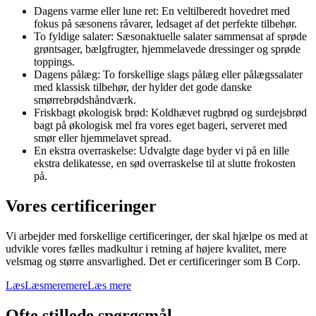
Dagens varme eller lune ret: En veltilberedt hovedret med
fokus på sæsonens råvarer, ledsaget af det perfekte tilbehør.
To fyldige salater: Sæsonaktuelle salater sammensat af sprøde
grøntsager, bælgfrugter, hjemmelavede dressinger og sprøde
toppings.
Dagens pålæg: To forskellige slags pålæg eller pålægssalater
med klassisk tilbehør, der hylder det gode danske
smørrebrødshåndværk.
Friskbagt økologisk brød: Koldhævet rugbrød og surdejsbrød
bagt på økologisk mel fra vores eget bageri, serveret med
smør eller hjemmelavet spread.
En ekstra overraskelse: Udvalgte dage byder vi på en lille
ekstra delikatesse, en sød overraskelse til at slutte frokosten
på.
Vores certificeringer
Vi arbejder med forskellige certificeringer, der skal hjælpe os med at
udvikle vores fælles madkultur i retning af højere kvalitet, mere
velsmag og større ansvarlighed. Det er certificeringer som B Corp.
Læs
Læs
mere
mere
Læs mere
Ofte stillede spørgsmål