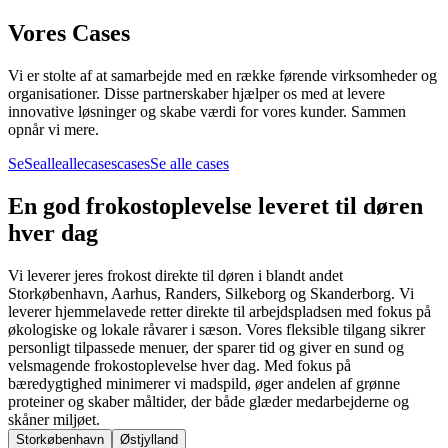
Vores Cases
Vi er stolte af at samarbejde med en række førende virksomheder og
organisationer. Disse partnerskaber hjælper os med at levere
innovative løsninger og skabe værdi for vores kunder. Sammen
opnår vi mere.
Se
Se
alle
alle
cases
cases
Se alle cases
En god frokostoplevelse leveret til døren
hver dag
Vi leverer jeres frokost direkte til døren i blandt andet
Storkøbenhavn, Aarhus, Randers, Silkeborg og Skanderborg. Vi
leverer hjemmelavede retter direkte til arbejdspladsen med fokus på
økologiske og lokale råvarer i sæson. Vores fleksible tilgang sikrer
personligt tilpassede menuer, der sparer tid og giver en sund og
velsmagende frokostoplevelse hver dag. Med fokus på
bæredygtighed minimerer vi madspild, øger andelen af grønne
proteiner og skaber måltider, der både glæder medarbejderne og
skåner miljøet.
Storkøbenhavn
Østjylland