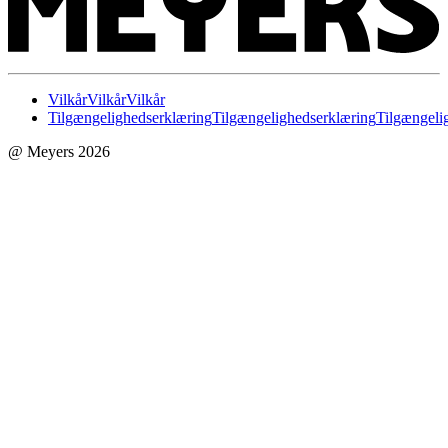
Vilkår
Vilkår
Vilkår
Tilgængelighedserklæring
Tilgængelighedserklæring
Tilgængeli
@ Meyers 2026