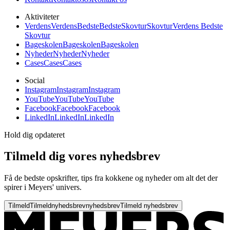
Aktiviteter
Verdens
Verdens
Bedste
Bedste
Skovtur
Skovtur
Verdens Bedste
Skovtur
Bageskolen
Bageskolen
Bageskolen
Nyheder
Nyheder
Nyheder
Cases
Cases
Cases
Social
Instagram
Instagram
Instagram
YouTube
YouTube
YouTube
Facebook
Facebook
Facebook
LinkedIn
LinkedIn
LinkedIn
Hold dig opdateret
Tilmeld dig vores nyhedsbrev
Få de bedste opskrifter, tips fra kokkene og nyheder om alt det der
spirer i Meyers' univers.
Tilmeld
Tilmeld
nyhedsbrev
nyhedsbrev
Tilmeld nyhedsbrev