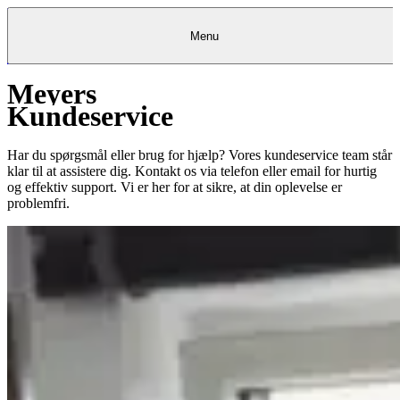
Menu
Meyers
Kantine
Restauranter
Køb
Køb
Kantine
gavekort
Restauranter
Kantine
gavekort
&
Køb gavekort
&
Bagerier
Bagerier
Restauranter &
Frokostordning
Bagerier
Kundeservice
Kundeservice
Frokostordning
Kundeservice
Frokostordning
Kundeservice
Catering
Foodservice
Catering
Foodservice
&
&
Events
Foodservice
Events
Catering & Events
Madkurser
Detail
Detail
Madkurser
Detail
Log ind
&
&
Teambuilding
Mit Meyers
Teambuilding
Madkurse
& Teambuilding
Projekter
Projekter
&
&
rådgivning
rådgivning
Projekter &
Har du spørgsmål eller brug for hjælp? Vores kundeservice team står
Opskrifter
rådgivning
Opskrifter
Opskrifter
klar til at assistere dig. Kontakt os via telefon eller email for hurtig
Eventkalender
Eventkalender
Eventkalender
og effektiv support. Vi er her for at sikre, at din oplevelse er
problemfri.