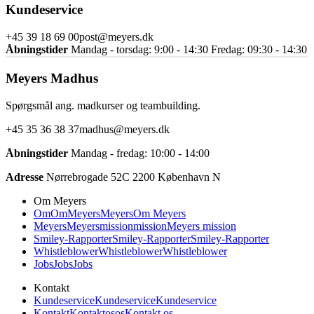
Kundeservice
+45 39 18 69 00
post@meyers.dk
Åbningstider
Mandag - torsdag: 9:00 - 14:30 Fredag: 09:30 - 14:30
Meyers Madhus
Spørgsmål ang. madkurser og teambuilding.
+45 35 36 38 37
madhus@meyers.dk
Åbningstider
Mandag - fredag: 10:00 - 14:00
Adresse
Nørrebrogade 52C 2200 København N
Om Meyers
Om
Om
Meyers
Meyers
Om Meyers
Meyers
Meyers
mission
mission
Meyers mission
Smiley-Rapporter
Smiley-Rapporter
Smiley-Rapporter
Whistleblower
Whistleblower
Whistleblower
Jobs
Jobs
Jobs
Kontakt
Kundeservice
Kundeservice
Kundeservice
Kontakt
Kontakt
os
os
Kontakt os