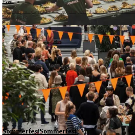
Event
Har I nået en milepæl, lanceret noget nyt eller haft et gennembrud? Stor
med at skabe...
Sommerfest
Sommerfest