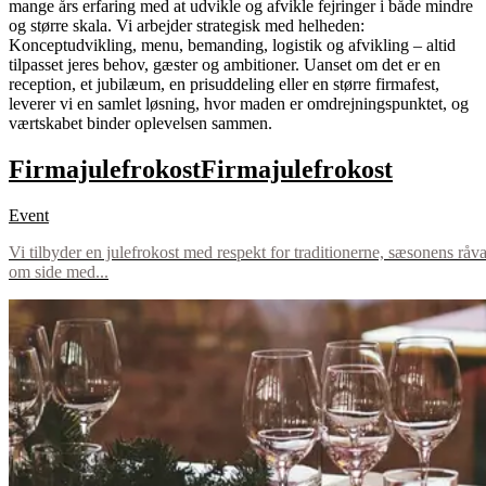
mange års erfaring med at udvikle og afvikle fejringer i både mindre
og større skala. Vi arbejder strategisk med helheden:
Konceptudvikling, menu, bemanding, logistik og afvikling – altid
tilpasset jeres behov, gæster og ambitioner. Uanset om det er en
reception, et jubilæum, en prisuddeling eller en større firmafest,
leverer vi en samlet løsning, hvor maden er omdrejningspunktet, og
værtskabet binder oplevelsen sammen.
Firmajulefrokost
Firmajulefrokost
Event
Vi tilbyder en julefrokost med respekt for traditionerne, sæsonens råva
om side med...