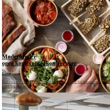
Møder
Møder
og
og
konferencer
konferencer
Event
Lad os være vært til jeres næste møde. Vi sørger for inspirerende ramme
effektiviteten og det ...