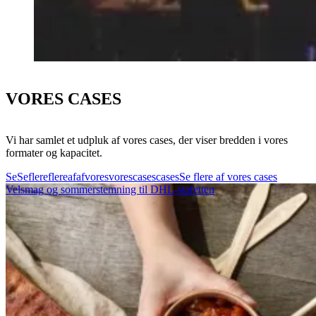
VORES CASES
Vi har samlet et udpluk af vores cases, der viser bredden i vores
formater og kapacitet.
Se
Se
flere
flere
af
af
vores
vores
cases
cases
Se flere af vores cases
Velsmag og sommerstemning til DHL-stafetten