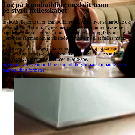
Tag på teambuilding med dit team
og styrk fællesskabet
Inviter kollegerne til en teambuildingoplevelse, hvor samarbejde og
velsmag er i centrum. I vores madværksteder kommer råvarerne i
hænderne, når deltagerne – under kyndig vejledning fra vores kokke
– arbejder sammen om at tilberede elementerne til et fælles måltid.
Undervejs er der fokus på kommunikation, timing og samspil
mellem grupperne, og oplevelsen afsluttes med, at alle samles om
den middag, I selv har været med til at skabe.
Se
Se
vores
vores
teambuilding
teambuilding
formater
formater
Se vores
teambuilding formater