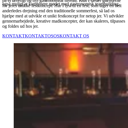
på et lærerigt og nyt gastronomisk niveau. Kun I sætter grænserne
også muligt at kombinere mødet med gastronomisk teambuilding.
for jeres unikke festkoncept. Har I lyst til en fest, som tager en helt
anderledes drejning end den traditionelle sommerfest, så lad os
hjælpe med at udvikle et unikt festkoncept for netop jer. Vi udvikler
gennemarbejdede, kreative madkoncepter, der kan skaleres, tilpasses
og foldes ud hos jer.
KONTAKT
KONTAKT
OS
OS
KONTAKT OS