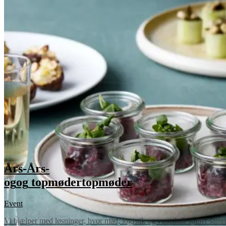
Års-
Års-
og
og
topmøder
topmøder
Event
Vi hjælper med løsninger, hvor mad, logistik og værtskab spiller sammen