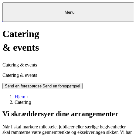
Menu
Kantine
Restauranter
Køb
Køb
Kantine
gavekort
Restauranter
Kantine
gavekort
&
Køb gavekort
&
Bagerier
Bagerier
Restauranter &
Catering
Frokostordning
Bagerier
Kundeservice
Kundeservice
Frokostordning
Kundeservice
Frokostordning
Catering
Foodservice
Catering
Foodservice
&
&
Events
Foodservice
Events
Catering & Events
&
events
Madkurser
Detail
Detail
Madkurser
Detail
Log ind
&
&
Teambuilding
Mit Meyers
Teambuilding
Madkurse
& Teambuilding
Projekter
Projekter
&
&
rådgivning
rådgivning
Projekter &
Opskrifter
rådgivning
Opskrifter
Opskrifter
Eventkalender
Eventkalender
Eventkalender
Catering & events
Catering & events
Send en forespørgsel
Send en forespørgsel
Hjem
›
Catering
Vi skræddersyer dine arrangementer
Når I skal markere milepæle, jubilæer eller særlige begivenheder,
skal rammerne være gennemtænkte og eksekveringen sikker. Vi har