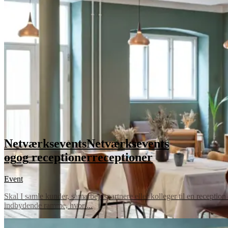
Netværksevents
Netværksevents
og
og
receptioner
receptioner
Event
Skal I samle kunder, samarbejdspartnere eller kolleger til en reception
indbydende ramme, hvor ...