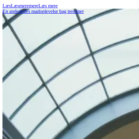
Læs
Læs
mere
mere
Læs mere
En anderledes madoplevelse bag tremmer