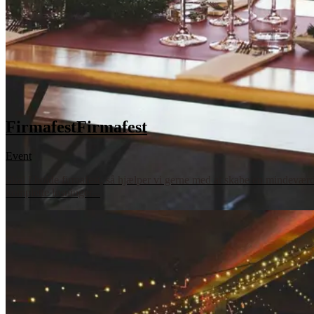
Firmafest
Firmafest
Event
Skal I holde firmafest, så hjælper vi gerne med at skabe en mindeværdi
komplette løsninger...