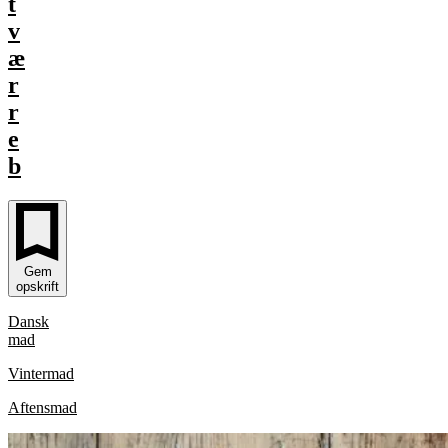
t
v
æ
r
r
e
b
Gem
opskrift
Dansk
mad
Vintermad
Aftensmad