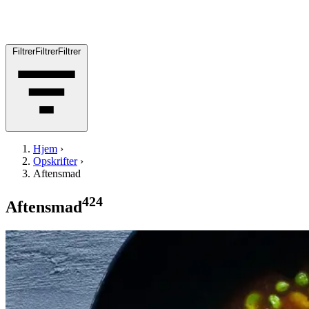
Filtrer
Filtrer
Filtrer
Hjem
›
Opskrifter
›
Aftensmad
424
Aftensmad
Satja
Satja
de
de
pollo
pollo