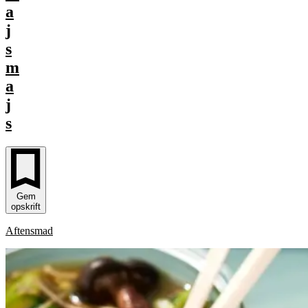
a
j
s
m
a
j
s
Gem
opskrift
Aftensmad