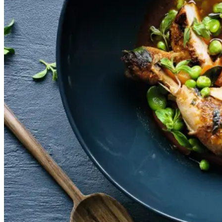
Gem opskrift
Aftensmad
Gustu i La Paz i Bolivia, der
drives af Melting Pot Fonden, og
som har Kamilla Seidler som
køkkenchef, har bidraget med
denne ret fra de bolivianske
højder. Det bolivianske køkken er
nok først og fremmest præget af
spanske indtryk, men med lokale
råvarer. Den elskede kartoffel får
tit en fremtrædende rolle i denne
bjergkøkken ret, som har rødder i
Andesbjergene.