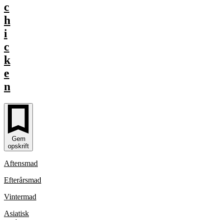
c
h
i
c
k
e
n
Gem
opskrift
Aftensmad
Efterårsmad
Vintermad
Asiatisk