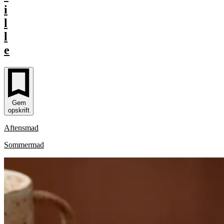
i
l
l
e
Gem
opskrift
Aftensmad
Sommermad