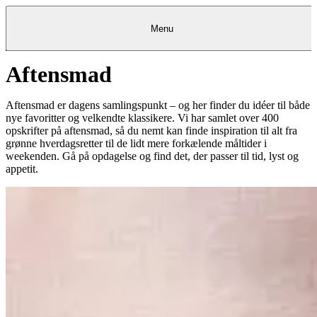
Menu
Aftensmad
Kantine
Restauranter
Køb
Køb
Kantine
gavekort
Restauranter
Kantine
gavekort
&
Køb gavekort
&
Bagerier
Bagerier
Restauranter &
Frokostordning
Bagerier
Kundeservice
Kundeservice
Frokostordning
Kundeservice
Frokostordning
Catering
Foodservice
Catering
Foodservice
&
&
Events
Foodservice
Events
Catering & Events
Aftensmad er dagens samlingspunkt – og her finder du idéer til både
Madkurser
Detail
Detail
Madkurser
Detail
Log ind
&
&
Teambuilding
Mit Meyers
Teambuilding
Madkurse
nye favoritter og velkendte klassikere. Vi har samlet over 400
& Teambuilding
Projekter
Projekter
&
&
rådgivning
rådgivning
Projekter &
opskrifter på aftensmad, så du nemt kan finde inspiration til alt fra
Opskrifter
rådgivning
Opskrifter
Opskrifter
grønne hverdagsretter til de lidt mere forkælende måltider i
Eventkalender
Eventkalender
Eventkalender
weekenden. Gå på opdagelse og find det, der passer til tid, lyst og
appetit.