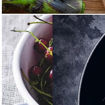
Rysteribs
Rysteribs
Braiseret
Braiseret
oksetværreb
oksetvæ
rreb
Gem opskrift
Dessert
Gem opskrift
Dansk mad