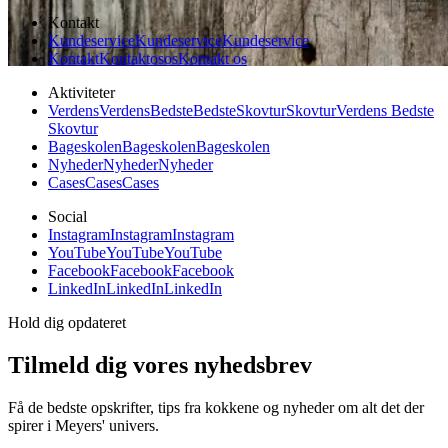
Kontakt
Kundeservice
Kundeservice
Kundeservice
Kontakt
Kontakt
os
os
Kontakt os
Aktiviteter
Verdens
Verdens
Bedste
Bedste
Skovtur
Skovtur
Verdens Bedste
Skovtur
Bageskolen
Bageskolen
Bageskolen
Nyheder
Nyheder
Nyheder
Cases
Cases
Cases
Social
Instagram
Instagram
Instagram
YouTube
YouTube
YouTube
Facebook
Facebook
Facebook
LinkedIn
LinkedIn
LinkedIn
Hold dig opdateret
Tilmeld dig vores nyhedsbrev
Få de bedste opskrifter, tips fra kokkene og nyheder om alt det der
spirer i Meyers' univers.