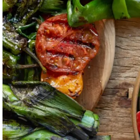
Gem opskrift
Vegansk
Vegetarisk
Vores version af den traditionelle
salat empedrat fra det catalanske
køkken. Spis den med brød som
en let frokost eller i et større
måltid som her. Salbitxada minder
noget om en anden ligeledes
catalansk sauce, romesco. I
Catalonien spises den til såkaldte
calcots, der er små porrelignende
løg. Dem griller man helt sorte, så
fjerner man den yderste skal og
dypper det fløjlsbløde løg i
saucen. Calcots er svære at
opdrive på disse kanter, men små
nye porrer kan bruges.