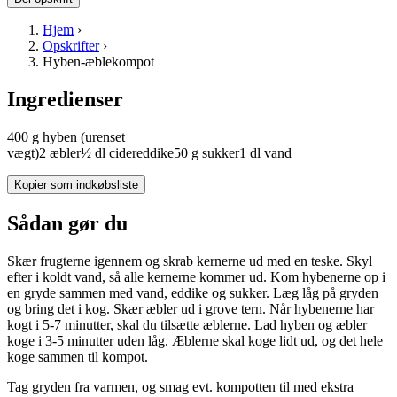
Hjem
›
Opskrifter
›
Hyben-æblekompot
Ingredienser
400
g
hyben
(urenset
vægt)
2
æbler
½
dl
cidereddike
50
g
sukker
1
dl
vand
Kopier som indkøbsliste
Sådan gør du
Skær frugterne igennem og skrab kernerne ud med en teske. Skyl
efter i koldt vand, så alle kernerne kommer ud. Kom hybenerne op i
en gryde sammen med vand, eddike og sukker. Læg låg på gryden
og bring det i kog. Skær æbler ud i grove tern. Når hybenerne har
kogt i 5-7 minutter, skal du tilsætte æblerne. Lad hyben og æbler
koge i 3-5 minutter uden låg. Æblerne skal koge lidt ud, og det hele
koge sammen til kompot.
Tag gryden fra varmen, og smag evt. kompotten til med ekstra