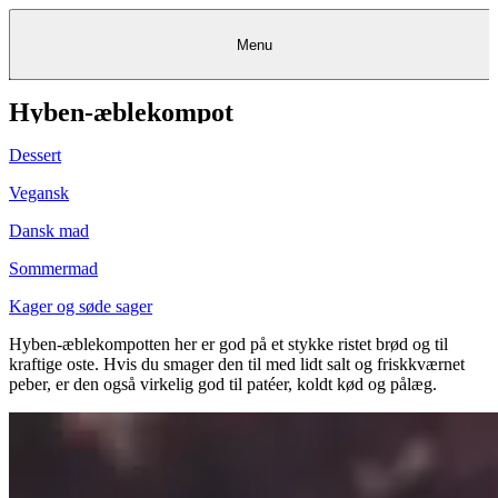
Menu
Hyben-æblekompot
Kantine
Restauranter
Køb
Køb
Kantine
gavekort
Restauranter
Kantine
gavekort
&
Køb gavekort
&
Bagerier
Bagerier
Restauranter &
Frokostordning
Bagerier
Kundeservice
Kundeservice
Frokostordning
Kundeservice
Frokostordning
Catering
Foodservice
Catering
Foodservice
&
&
Events
Foodservice
Events
Catering & Events
Dessert
Madkurser
Detail
Detail
Madkurser
Detail
Log ind
&
&
Teambuilding
Mit Meyers
Teambuilding
Madkurse
& Teambuilding
Projekter
Projekter
&
&
rådgivning
rådgivning
Projekter &
Vegansk
Opskrifter
rådgivning
Opskrifter
Opskrifter
Eventkalender
Eventkalender
Eventkalender
Dansk mad
Sommermad
Kager og søde sager
Hyben-æblekompotten her er god på et stykke ristet brød og til
kraftige oste. Hvis du smager den til med lidt salt og friskkværnet
peber, er den også virkelig god til patéer, koldt kød og pålæg.