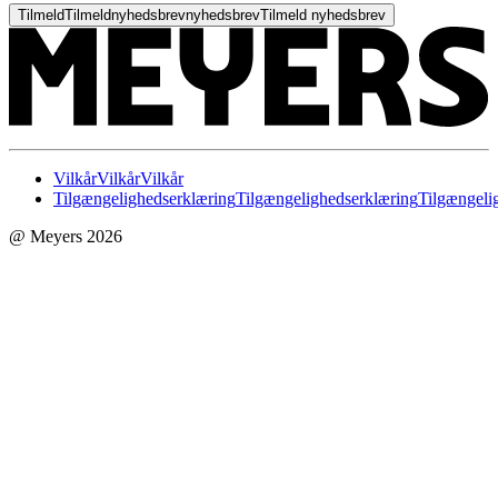
Tilmeld
Tilmeld
nyhedsbrev
nyhedsbrev
Tilmeld nyhedsbrev
Vilkår
Vilkår
Vilkår
Tilgængelighedserklæring
Tilgængelighedserklæring
Tilgængeli
@ Meyers 2026