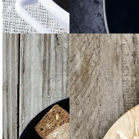
Dansk mad
Sommermad
Vintermad
Aftensmad
Brunkager
Brunkage
Frikadeller
Frikadell
r
er
med
med
smørspidskål,
smørsp
idskål,
kartofler
kartofler
og
og
sennepsdressing
senn
Gem opskrift