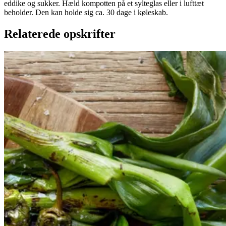
eddike og sukker. Hæld kompotten på et sylteglas eller i lufttæt
beholder. Den kan holde sig ca. 30 dage i køleskab.
Relaterede opskrifter
Catalansk
Catalansk
bønnesalat
bønnesala
t
med
med
grillede
grillede
grøntsager
grøntsage
r
og
og
salbitxada-
sauce
salbitxada-
sauce