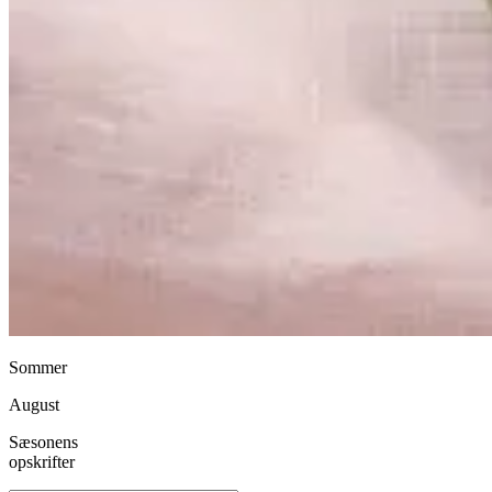
Sommer
August
Sæsonens
opskrifter