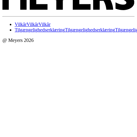
Vilkår
Vilkår
Vilkår
Tilgængelighedserklæring
Tilgængelighedserklæring
Tilgængeli
@ Meyers 2026