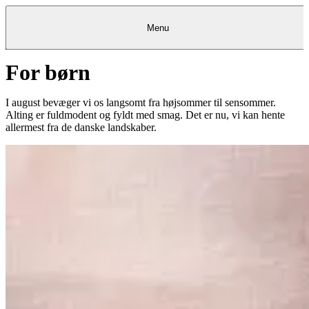
Menu
For børn
Kantine
Restauranter
Køb
Køb
Kantine
gavekort
Restauranter
Kantine
gavekort
&
Køb gavekort
&
Bagerier
Bagerier
Restauranter &
Frokostordning
Bagerier
Kundeservice
Kundeservice
Frokostordning
Kundeservice
Frokostordning
Catering
Foodservice
Catering
Foodservice
&
&
Events
Foodservice
Events
Catering & Events
I august bevæger vi os langsomt fra højsommer til sensommer.
Madkurser
Detail
Detail
Madkurser
Detail
Log ind
&
&
Teambuilding
Mit Meyers
Teambuilding
Madkurse
Alting er fuldmodent og fyldt med smag. Det er nu, vi kan hente
& Teambuilding
Projekter
Projekter
&
&
rådgivning
rådgivning
Projekter &
allermest fra de danske landskaber.
Opskrifter
rådgivning
Opskrifter
Opskrifter
Eventkalender
Eventkalender
Eventkalender