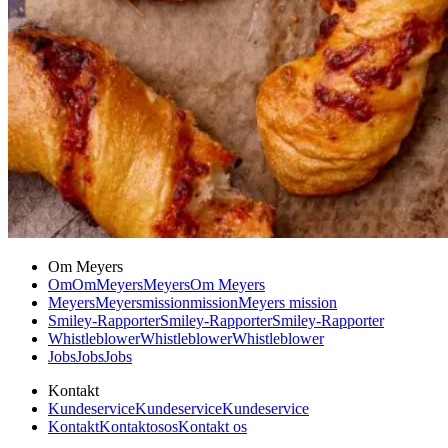
Om Meyers
Om
Om
Meyers
Meyers
Om Meyers
Meyers
Meyers
mission
mission
Meyers mission
Smiley-Rapporter
Smiley-Rapporter
Smiley-Rapporter
Whistleblower
Whistleblower
Whistleblower
Jobs
Jobs
Jobs
Kontakt
Kundeservice
Kundeservice
Kundeservice
Kontakt
Kontakt
os
os
Kontakt os