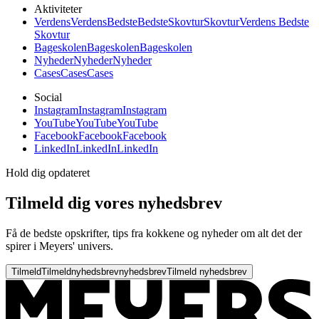
Aktiviteter
Verdens
Verdens
Bedste
Bedste
Skovtur
Skovtur
Verdens Bedste
Skovtur
Bageskolen
Bageskolen
Bageskolen
Nyheder
Nyheder
Nyheder
Cases
Cases
Cases
Social
Instagram
Instagram
Instagram
YouTube
YouTube
YouTube
Facebook
Facebook
Facebook
LinkedIn
LinkedIn
LinkedIn
Hold dig opdateret
Tilmeld dig vores nyhedsbrev
Få de bedste opskrifter, tips fra kokkene og nyheder om alt det der
spirer i Meyers' univers.
Tilmeld
Tilmeld
nyhedsbrev
nyhedsbrev
Tilmeld nyhedsbrev