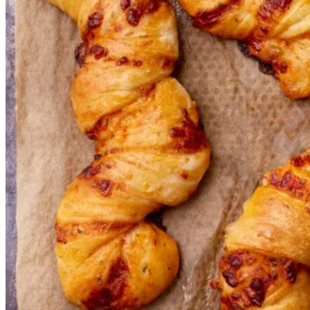
Gem opskrift
Frokost
Tag børnene med i køkkenet og
bag disse nemme pizzasnurrer,
som er perfekte til madpakken,
eller når den lille sult melder sig.