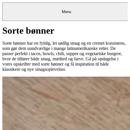
Menu
Sorte bønner
Kantine
Restauranter
Køb
Køb
Kantine
gavekort
Restauranter
Kantine
gavekort
&
Køb gavekort
&
Bagerier
Bagerier
Restauranter &
Frokostordning
Bagerier
Kundeservice
Kundeservice
Frokostordning
Kundeservice
Frokostordning
Catering
Foodservice
Catering
Foodservice
&
&
Events
Foodservice
Events
Catering & Events
Sorte bønner har en fyldig, let sødlig smag og en cremet konsistens,
Madkurser
Detail
Detail
Madkurser
Detail
Log ind
&
&
Teambuilding
Mit Meyers
Teambuilding
Madkurse
som gør dem uundværlige i mange latinamerikanske retter. De
& Teambuilding
Projekter
Projekter
&
&
rådgivning
rådgivning
Projekter &
passer perfekt i tacos, bowls, chili, supper og vegetariske burgere,
Opskrifter
rådgivning
Opskrifter
Opskrifter
hvor de tilfører både smag, mæthed og farve. Gå på opdagelse i
Eventkalender
Eventkalender
Eventkalender
vores opskrifter med sorte bønner og få inspiration til både
klassikere og nye smagsoplevelser.