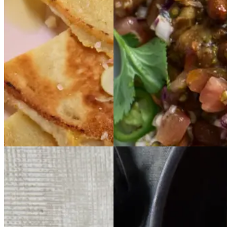
SALSA
Gem opskrift
Mexicansk mad
Sommermad
Gem opskrift
Aftensmad
Vegetarisk
Vegansk