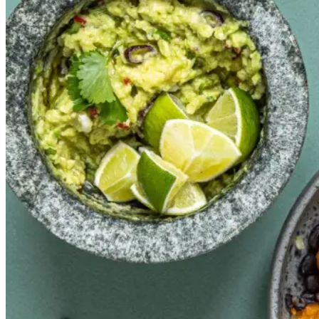
Gem opskrift
En sprød og smagfuld snack eller
let måltid – perfekt til deling!