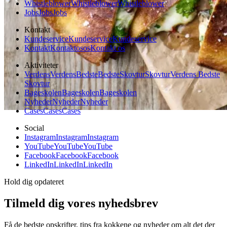
Whistleblower
Whistleblower
Whistleblower
Jobs
Jobs
Jobs
Kontakt
Kundeservice
Kundeservice
Kundeservice
Kontakt
Kontakt
os
os
Kontakt os
Aktiviteter
Verdens
Verdens
Bedste
Bedste
Skovtur
Skovtur
Verdens Bedste
Skovtur
Bageskolen
Bageskolen
Bageskolen
Nyheder
Nyheder
Nyheder
Cases
Cases
Cases
Social
Instagram
Instagram
Instagram
YouTube
YouTube
YouTube
Facebook
Facebook
Facebook
LinkedIn
LinkedIn
LinkedIn
Hold dig opdateret
Tilmeld dig vores nyhedsbrev
Få de bedste opskrifter, tips fra kokkene og nyheder om alt det der