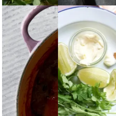
Chili
Chili
con
con
Pulled
Pulled
carne
carne
med
med
kylling
kylling
merquezpølser,
merq
med
med
sorte
sorte
uezpølser,
sorte
sorte
bønner
bønner
bønner
bønner
og
og
ras
ras
el
el
hanout
hanout
Gem opskrift
Aftensmad