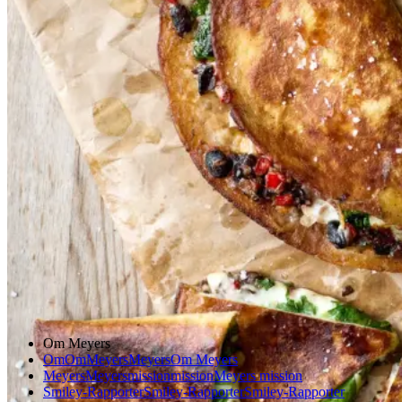
sorte
sorte
bønner
bønner
og
og
rød
rød
peber
peber
Gem opskrift
Aftensmad
Vegetarisk
Mexicansk mad
Om Meyers
Om
Om
Meyers
Meyers
Om Meyers
Meyers
Meyers
mission
mission
Meyers mission
Smiley-Rapporter
Smiley-Rapporter
Smiley-Rapporter