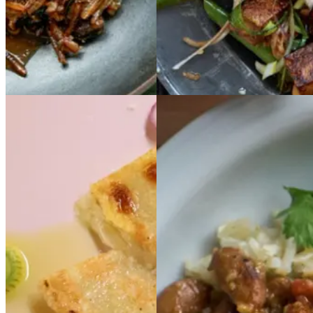
Vintermad
Gem opskrift
Aftensmad
Vegetarisk
Vegansk
Quesadilla
Quesadill
BØNNEGRYDE
BØ
a
med
med
sort
sort
NNEGRYDE
bønnesalsa
bønnesals
MED
MED
a
PICO
PICO
DE
DE
GALLO-
SALSA
GALLO-