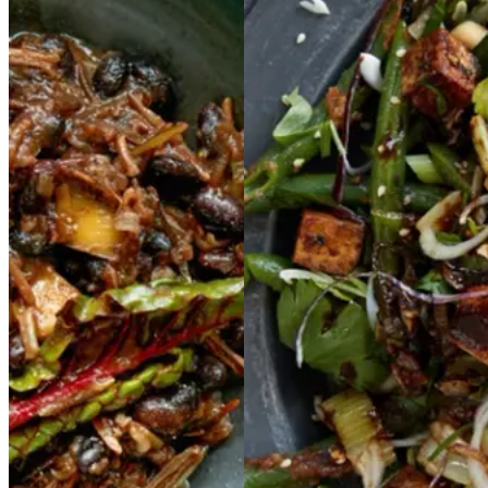
Hoppin'
Hoppin'
Stegt
Stegt
tofu
tofu
John
John
med
med
med
med
sorte
sorte
blegselleri,
blegseller
bønner,
bønner,
i,
vilde
vilde
ris
ris
og
og
fermenterede
fermen
black
black
bean
bean
terede
barbecuesauce
barbe
bønner,
bønner,
cuesauce
chili,
chili,
grønne
grønne
bønner
bønner
og
og
jordnøddesauce
jord
nøddesauce
Gem opskrift
Aftensmad
Vegetarisk