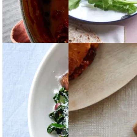
Gem opskrift
Mexicansk mad
Aftensmad
Bønnebiksemad
Bøn
Arepas
Arepas
nebiksemad
med
med
med
med
sorte
sorte
svampe,
svampe,
bønner,
bønner,
kål
kål
og
og
ancho
ancho
parmesan
parmesan
chili
chili
og
og
ananassalsa
ananassa