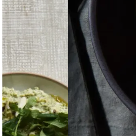
Svampedip
Svampedi
Gnocchi
Gnocchi
p
med
med
sorte
sorte
med
med
sort
sort
bønner,
bønner,
bønnesauce,
bønnesa
persille
persille
og
og
uce,
bagte
bagte
syltede
syltede
tomater,
tomater,
svampe
svampe
timian
timian
og
og
trompetsvampe
trom
petsvampe
Gem opskrift
Vegetarisk
Gem opskrift
Vegansk
Aftensmad
Vegetarisk
Italiensk mad