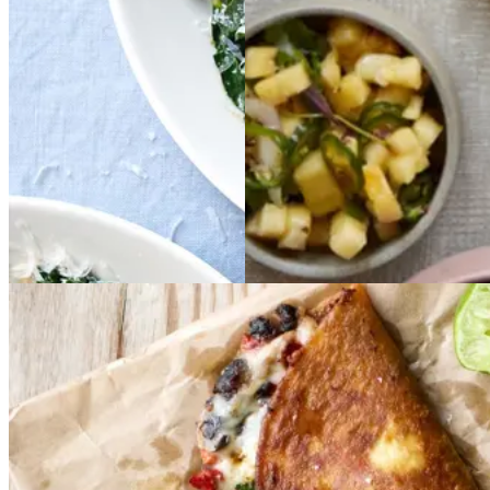
lsa
Gem opskrift
Aftensmad
Gem opskrift
Vegetarisk
Vegetarisk
Vegansk
Quesadillaer
Quesadi
llaer
med
med