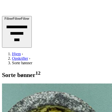
Filtrer
Filtrer
Filtrer
Hjem
›
Opskrifter
›
Sorte bønner
12
Sorte bønner
Loaded
Loaded
Nachos
Nachos