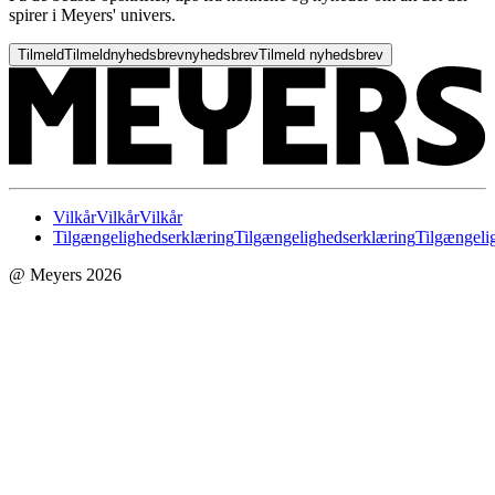
spirer i Meyers' univers.
Tilmeld
Tilmeld
nyhedsbrev
nyhedsbrev
Tilmeld nyhedsbrev
Vilkår
Vilkår
Vilkår
Tilgængelighedserklæring
Tilgængelighedserklæring
Tilgængeli
@ Meyers 2026