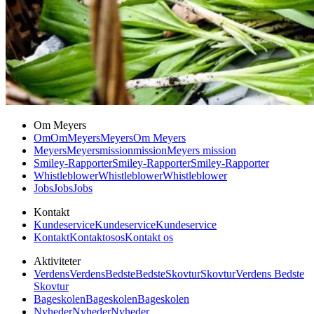
Om Meyers
Om
Om
Meyers
Meyers
Om Meyers
Meyers
Meyers
mission
mission
Meyers mission
Smiley-Rapporter
Smiley-Rapporter
Smiley-Rapporter
Whistleblower
Whistleblower
Whistleblower
Jobs
Jobs
Jobs
Kontakt
Kundeservice
Kundeservice
Kundeservice
Kontakt
Kontakt
os
os
Kontakt os
Aktiviteter
Verdens
Verdens
Bedste
Bedste
Skovtur
Skovtur
Verdens Bedste
Skovtur
Bageskolen
Bageskolen
Bageskolen
Nyheder
Nyheder
Nyheder