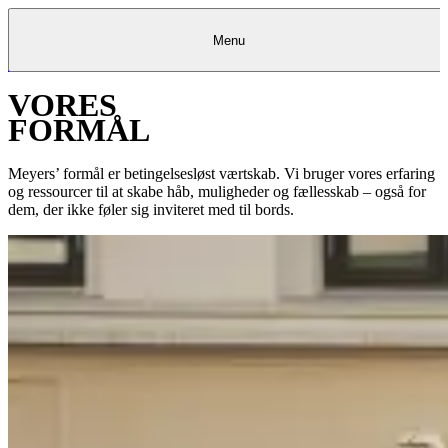
Menu
VORES
Kantine
Restauranter
Køb
Køb
Kantine
gavekort
Restauranter
Kantine
gavekort
&
Køb gavekort
&
Bagerier
Bagerier
Restauranter &
Frokostordning
Bagerier
Kundeservice
Kundeservice
Frokostordning
Kundeservice
Frokostordning
FORMÅL
Catering
Foodservice
Catering
Foodservice
&
&
Events
Foodservice
Events
Catering & Events
Madkurser
Detail
Detail
Madkurser
Detail
Log ind
&
&
Teambuilding
Mit Meyers
Teambuilding
Madkurse
& Teambuilding
Projekter
Projekter
&
&
rådgivning
rådgivning
Projekter &
Meyers’ formål er betingelsesløst værtskab. Vi bruger vores erfaring
Opskrifter
rådgivning
Opskrifter
Opskrifter
og ressourcer til at skabe håb, muligheder og fællesskab – også for
Eventkalender
Eventkalender
Eventkalender
dem, der ikke føler sig inviteret med til bords.