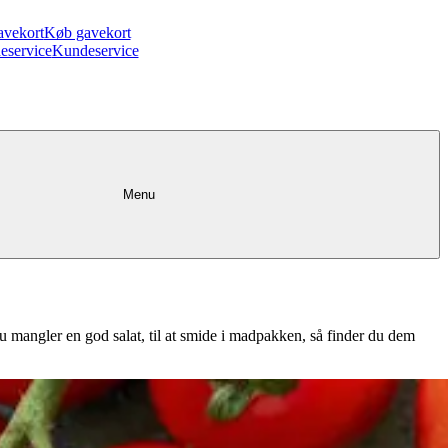
avekort
Køb gavekort
eservice
Kundeservice
Menu
r du mangler en god salat, til at smide i madpakken, så finder du dem