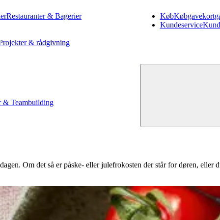
er
Restauranter & Bagerier
Køb
Køb
gavekort
g
Kundeservice
Kund
Projekter & rådgivning
 & Teambuilding
 på dagen. Om det så er påske- eller julefrokosten der står for døren, elle