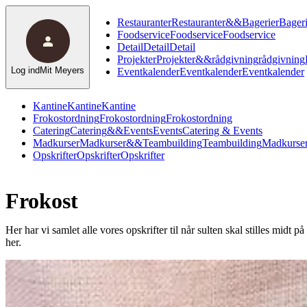
Restauranter
Restauranter
&
&
Bagerier
Bageri
Foodservice
Foodservice
Foodservice
Detail
Detail
Detail
Projekter
Projekter
&
&
rådgivning
rådgivning
Log ind
Mit Meyers
Eventkalender
Eventkalender
Eventkalender
Kantine
Kantine
Kantine
Frokostordning
Frokostordning
Frokostordning
Catering
Catering
&
&
Events
Events
Catering & Events
Madkurser
Madkurser
&
&
Teambuilding
Teambuilding
Madkurser
Opskrifter
Opskrifter
Opskrifter
Frokost
Her har vi samlet alle vores opskrifter til når sulten skal stilles midt
her.