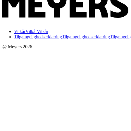
Vilkår
Vilkår
Vilkår
Tilgængelighedserklæring
Tilgængelighedserklæring
Tilgængeli
@ Meyers 2026