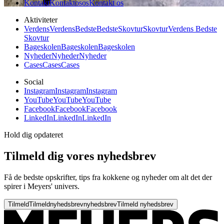
Kontakt
Kontakt
os
os
Kontakt os
Aktiviteter
Verdens
Verdens
Bedste
Bedste
Skovtur
Skovtur
Verdens Bedste
Skovtur
Bageskolen
Bageskolen
Bageskolen
Nyheder
Nyheder
Nyheder
Cases
Cases
Cases
Social
Instagram
Instagram
Instagram
YouTube
YouTube
YouTube
Facebook
Facebook
Facebook
LinkedIn
LinkedIn
LinkedIn
Hold dig opdateret
Tilmeld dig vores nyhedsbrev
Få de bedste opskrifter, tips fra kokkene og nyheder om alt det der
spirer i Meyers' univers.
Tilmeld
Tilmeld
nyhedsbrev
nyhedsbrev
Tilmeld nyhedsbrev