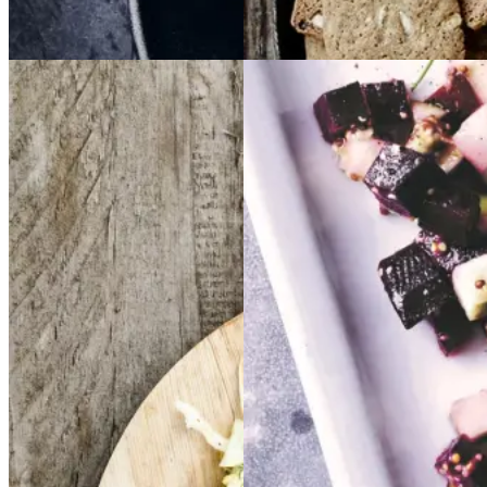
Aftensmad
Frikadeller
Frikadell
Sylte
Sylte
er
med
med
smørspidskål,
smørsp
idskål,
kartofler
kartofler
og
og
Gem opskrift
sennepsdressing
senn
epsdressing
Dansk mad
Frokost