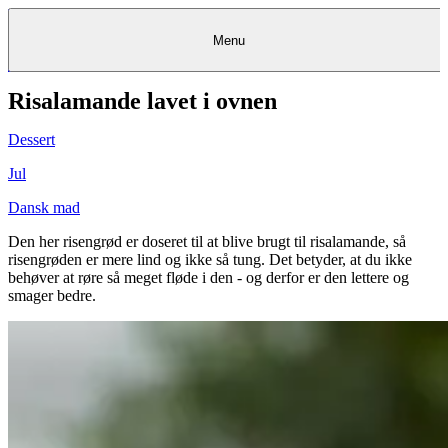
Menu
Risalamande lavet i ovnen
Kantine
Restauranter
Køb
Køb
Kantine
gavekort
Restauranter
Kantine
gavekort
&
Køb gavekort
&
Bagerier
Bagerier
Restauranter &
Frokostordning
Bagerier
Kundeservice
Kundeservice
Frokostordning
Kundeservice
Frokostordning
Catering
Foodservice
Catering
Foodservice
&
&
Events
Foodservice
Events
Catering & Events
Dessert
Madkurser
Detail
Detail
Madkurser
Detail
Log ind
&
&
Teambuilding
Mit Meyers
Teambuilding
Madkurse
& Teambuilding
Projekter
Projekter
&
&
rådgivning
rådgivning
Projekter &
Jul
Opskrifter
rådgivning
Opskrifter
Opskrifter
Eventkalender
Eventkalender
Eventkalender
Dansk mad
Den her risengrød er doseret til at blive brugt til risalamande, så
risengrøden er mere lind og ikke så tung. Det betyder, at du ikke
behøver at røre så meget fløde i den - og derfor er den lettere og
smager bedre.