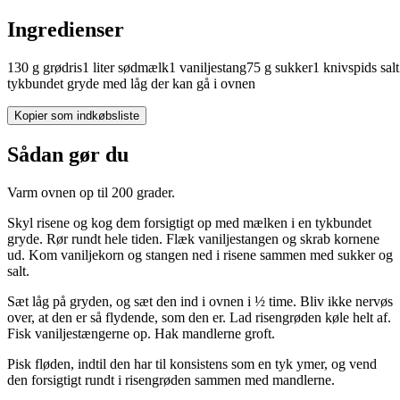
Ingredienser
130
g
grødris
1
liter
sødmælk
1
vaniljestang
75
g
sukker
1
knivspids
salt
tykbundet gryde med låg der kan gå i ovnen
Kopier som indkøbsliste
Sådan gør du
Varm ovnen op til 200 grader.
Skyl risene og kog dem forsigtigt op med mælken i en tykbundet
gryde. Rør rundt hele tiden. Flæk vaniljestangen og skrab kornene
ud. Kom vaniljekorn og stangen ned i risene sammen med sukker og
salt.
Sæt låg på gryden, og sæt den ind i ovnen i ½ time. Bliv ikke nervøs
over, at den er så flydende, som den er. Lad risengrøden køle helt af.
Fisk vaniljestængerne op. Hak mandlerne groft.
Pisk fløden, indtil den har til konsistens som en tyk ymer, og vend
den forsigtigt rundt i risengrøden sammen med mandlerne.