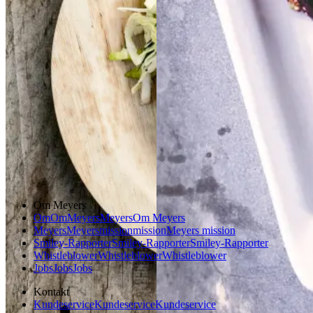
Gem opskrift
Aftensmad
Forårsmad
Sommermad
Dansk mad
Om Meyers
Om
Om
Meyers
Meyers
Om Meyers
Meyers
Meyers
mission
mission
Meyers mission
Smiley-Rapporter
Smiley-Rapporter
Smiley-Rapporter
Whistleblower
Whistleblower
Whistleblower
Jobs
Jobs
Jobs
Kontakt
Kundeservice
Kundeservice
Kundeservice