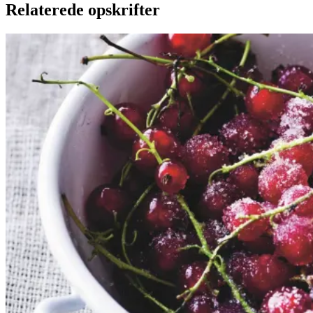
Relaterede opskrifter
Rysteribs
Rysteribs
Gem opskrift
Dessert
Dansk mad
Sommermad
De rødlige bær er en sand
sommerklassiker. De har en frisk
og syrlig smag, som når de koges
op med sukker, udgør et dejligt
tilbehør til søde sager. De kan