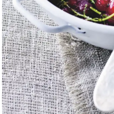
serveres både til is, en kage eller
bare med letpisket flødeskum eller
skyr rørt lind med lidt mælk.