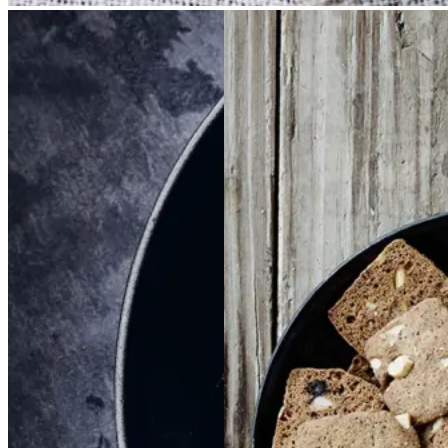
Braiseret
Braiseret
Brunkager
Brunkage
oksetværreb
oksetvæ
r
rreb
Gem opskrift
Gem opskrift
Dansk mad
Vintermad