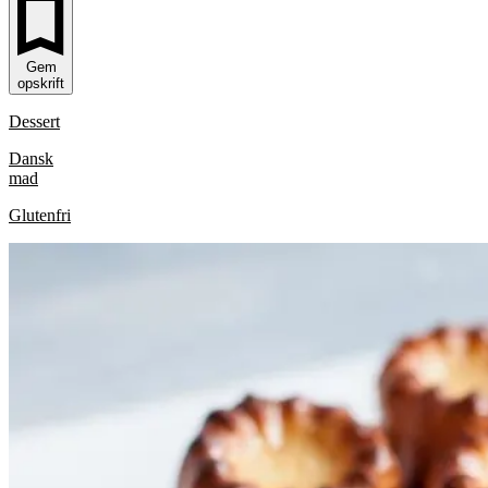
Gem
opskrift
Dessert
Dansk
mad
Glutenfri
G
Cannelés
Cannelés
l
u