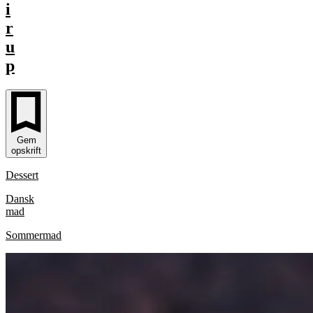
i
r
u
p
Gem
opskrift
Dessert
Dansk
mad
Sommermad