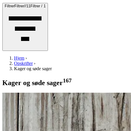
Filtrer
Filtrer
/
/
1
1
Filtrer / 1
Hjem
›
Opskrifter
›
Kager og søde sager
167
Kager og søde sager
Brunkager
Brunkage
r