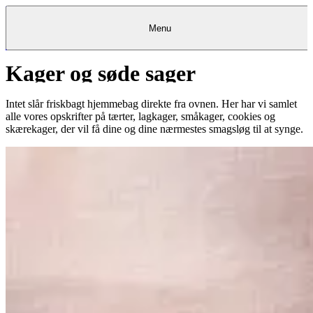
Menu
Kager og søde sager
Kantine
Restauranter
Køb
Køb
Kantine
gavekort
Restauranter
Kantine
gavekort
&
Køb gavekort
&
Bagerier
Bagerier
Restauranter &
Frokostordning
Bagerier
Kundeservice
Kundeservice
Frokostordning
Kundeservice
Frokostordning
Catering
Foodservice
Catering
Foodservice
&
&
Events
Foodservice
Events
Catering & Events
Intet slår friskbagt hjemmebag direkte fra ovnen. Her har vi samlet
Madkurser
Detail
Detail
Madkurser
Detail
Log ind
&
&
Teambuilding
Mit Meyers
Teambuilding
Madkurse
alle vores opskrifter på tærter, lagkager, småkager, cookies og
& Teambuilding
Projekter
Projekter
&
&
rådgivning
rådgivning
Projekter &
skærekager, der vil få dine og dine nærmestes smagsløg til at synge.
Opskrifter
rådgivning
Opskrifter
Opskrifter
Eventkalender
Eventkalender
Eventkalender