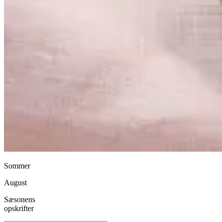
Sommer
August
Sæsonens
opskrifter