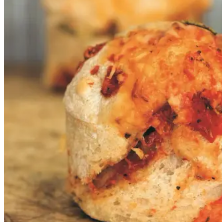
Frokost
Disse supersaftige snegle baseret
på vores ølandshvededej er uhyre
lækre, ungerne elsker dem og hvis
jeg ikke har tid til en ordentlig
frokost, snupper jeg en
ølandssnegl og jeg gør det med
glæde. Her er sneglene rullet med
rå tomatsauce og comté, men du
kan selvfølgelig variere fyldet.