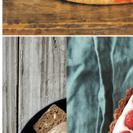
Brunkager
Brunkage
Glutenfri
Glutenfri
r
bærtærte
bærtærte
med
med
bagt
bagt
mandelcreme
mandel
creme