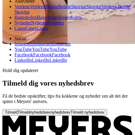
Aktiviteter
Verdens
Verdens
Bedste
Bedste
Skovtur
Skovtur
Verdens Bedste
Skovtur
Bageskolen
Bageskolen
Bageskolen
Nyheder
Nyheder
Nyheder
Cases
Cases
Cases
Social
Instagram
Instagram
Instagram
YouTube
YouTube
YouTube
Facebook
Facebook
Facebook
LinkedIn
LinkedIn
LinkedIn
Hold dig opdateret
Tilmeld dig vores nyhedsbrev
Få de bedste opskrifter, tips fra kokkene og nyheder om alt det der
spirer i Meyers' univers.
Tilmeld
Tilmeld
nyhedsbrev
nyhedsbrev
Tilmeld nyhedsbrev