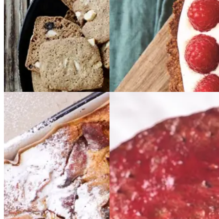
Gem opskrift
Gem opskrift
Dessert
Glutenfri
Æblekage
Æblekage
Bygkage
Bygkage
med
med
ribssirup
ribssirup