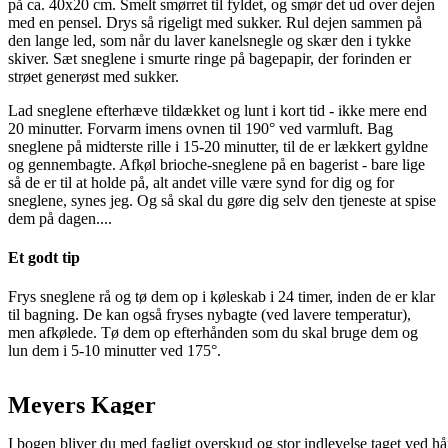
på ca. 40x20 cm. Smelt smørret til fyldet, og smør det ud over dejen
med en pensel. Drys så rigeligt med sukker. Rul dejen sammen på
den lange led, som når du laver kanelsnegle og skær den i tykke
skiver. Sæt sneglene i smurte ringe på bagepapir, der forinden er
strøet generøst med sukker.
Lad sneglene efterhæve tildækket og lunt i kort tid - ikke mere end
20 minutter. Forvarm imens ovnen til 190° ved varmluft. Bag
sneglene på midterste rille i 15-20 minutter, til de er lækkert gyldne
og gennembagte. Afkøl brioche-sneglene på en bagerist - bare lige
så de er til at holde på, alt andet ville være synd for dig og for
sneglene, synes jeg. Og så skal du gøre dig selv den tjeneste at spise
dem på dagen....
Et godt tip
Frys sneglene rå og tø dem op i køleskab i 24 timer, inden de er klar
til bagning. De kan også fryses nybagte (ved lavere temperatur),
men afkølede. Tø dem op efterhånden som du skal bruge dem og
lun dem i 5-10 minutter ved 175°.
Meyers Kager
I bogen bliver du med fagligt overskud og stor indlevelse taget ved h