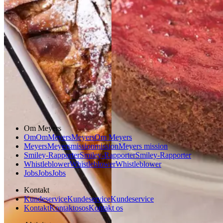
Gem opskrift
Dessert
Gem opskrift
Dansk mad
Dessert
Dansk mad
Sommermad
Om Meyers
Om
Om
Meyers
Meyers
Om Meyers
Meyers
Meyers
mission
mission
Meyers mission
Smiley-Rapporter
Smiley-Rapporter
Smiley-Rapporter
Whistleblower
Whistleblower
Whistleblower
Jobs
Jobs
Jobs
Kontakt
Kundeservice
Kundeservice
Kundeservice
Kontakt
Kontakt
os
os
Kontakt os