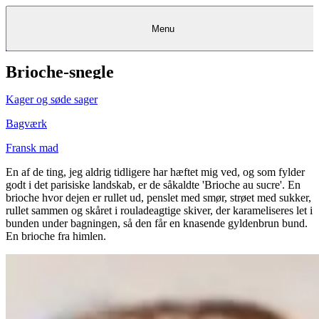
Menu
Brioche-snegle
Kantine
Restauranter
Køb
Køb
Kantine
gavekort
Restauranter
Kantine
gavekort
&
Køb gavekort
&
Bagerier
Bagerier
Restauranter &
Frokostordning
Bagerier
Kundeservice
Kundeservice
Frokostordning
Kundeservice
Frokostordning
Catering
Foodservice
Catering
Foodservice
&
&
Events
Foodservice
Events
Catering & Events
Kager og søde sager
Madkurser
Detail
Detail
Madkurser
Detail
Log ind
&
&
Teambuilding
Mit Meyers
Teambuilding
Madkurse
& Teambuilding
Projekter
Projekter
&
&
rådgivning
rådgivning
Projekter &
Bagværk
Opskrifter
rådgivning
Opskrifter
Opskrifter
Eventkalender
Eventkalender
Eventkalender
Fransk mad
En af de ting, jeg aldrig tidligere har hæftet mig ved, og som fylder
godt i det parisiske landskab, er de såkaldte 'Brioche au sucre'. En
brioche hvor dejen er rullet ud, penslet med smør, strøet med sukker,
rullet sammen og skåret i rouladeagtige skiver, der karameliseres let i
bunden under bagningen, så den får en knasende gyldenbrun bund.
En brioche fra himlen.