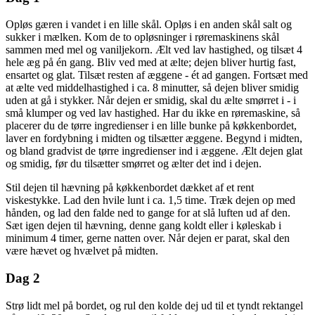
Opløs gæren i vandet i en lille skål. Opløs i en anden skål salt og
sukker i mælken. Kom de to opløsninger i røremaskinens skål
sammen med mel og vaniljekorn. Ælt ved lav hastighed, og tilsæt 4
hele æg på én gang. Bliv ved med at ælte; dejen bliver hurtig fast,
ensartet og glat. Tilsæt resten af æggene - ét ad gangen. Fortsæt med
at ælte ved middelhastighed i ca. 8 minutter, så dejen bliver smidig
uden at gå i stykker. Når dejen er smidig, skal du ælte smørret i - i
små klumper og ved lav hastighed. Har du ikke en røremaskine, så
placerer du de tørre ingredienser i en lille bunke på køkkenbordet,
laver en fordybning i midten og tilsætter æggene. Begynd i midten,
og bland gradvist de tørre ingredienser ind i æggene. Ælt dejen glat
og smidig, før du tilsætter smørret og ælter det ind i dejen.
Stil dejen til hævning på køkkenbordet dækket af et rent
viskestykke. Lad den hvile lunt i ca. 1,5 time. Træk dejen op med
hånden, og lad den falde ned to gange for at slå luften ud af den.
Sæt igen dejen til hævning, denne gang koldt eller i køleskab i
minimum 4 timer, gerne natten over. Når dejen er parat, skal den
være hævet og hvælvet på midten.
Dag 2
Strø lidt mel på bordet, og rul den kolde dej ud til et tyndt rektangel