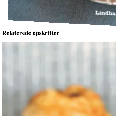
Relaterede opskrifter
Ølandssnegle
Ølands
snegle
med
med
tomat
tomat
og
og
ost
ost
Gem opskrift