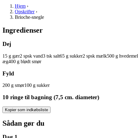
Hjem
›
Opskrifter
›
Brioche-snegle
Ingredienser
Dej
15
g
gær
2
spsk
vand
3
tsk
salt
65
g
sukker
2
spsk
mælk
500
g
hvedemel
æg
400
g
blødt smør
Fyld
200
g
smør
100
g
sukker
10 ringe til bagning (7,5 cm. diameter)
Kopier som indkøbsliste
Sådan gør du
Dag 1