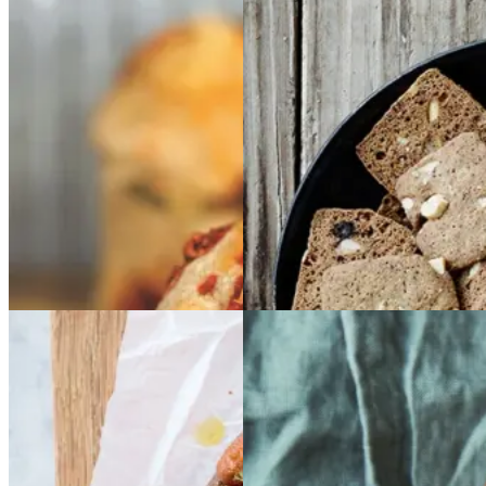
snegle
med
med
r
tomat
tomat
og
og
ost
ost
Gem opskrift
Gem opskrift
Frokost
Baked
Baked
Glutenfri
Glutenfri