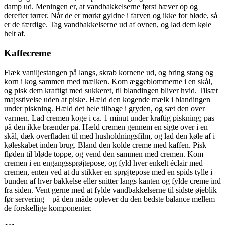
damp ud. Meningen er, at vandbakkelserne først hæver op og
derefter tørrer. Når de er mørkt gyldne i farven og ikke for bløde, så
er de færdige. Tag vandbakkelserne ud af ovnen, og lad dem køle
helt af.
Kaffecreme
Flæk vaniljestangen på langs, skrab kornene ud, og bring stang og
korn i kog sammen med mælken. Kom æggeblommerne i en skål,
og pisk dem kraftigt med sukkeret, til blandingen bliver hvid. Tilsæt
majsstivelse uden at piske. Hæld den kogende mælk i blandingen
under piskning. Hæld det hele tilbage i gryden, og sæt den over
varmen. Lad cremen koge i ca. 1 minut under kraftig piskning; pas
på den ikke brænder på. Hæld cremen gennem en sigte over i en
skål, dæk overfladen til med husholdningsfilm, og lad den køle af i
køleskabet inden brug. Bland den kolde creme med kaffen. Pisk
fløden til bløde toppe, og vend den sammen med cremen. Kom
cremen i en engangssprøjtepose, og fyld hver enkelt éclair med
cremen, enten ved at du stikker en sprøjtepose med en spids tylle i
bunden af hver bakkelse eller snitter langs kanten og fylde creme ind
fra siden. Vent gerne med at fylde vandbakkelserne til sidste øjeblik
før servering – på den måde oplever du den bedste balance mellem
de forskellige komponenter.