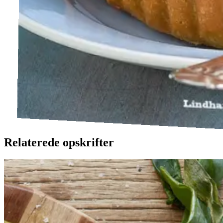
Relaterede opskrifter
Catalansk
Catalansk
bønnesalat
bønnesala
t
med
med
grillede
grillede