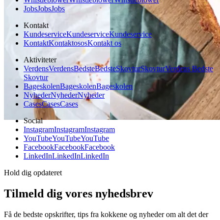
Jobs
Jobs
Jobs
Kontakt
Kundeservice
Kundeservice
Kundeservice
Kontakt
Kontakt
os
os
Kontakt os
Aktiviteter
Verdens
Verdens
Bedste
Bedste
Skovtur
Skovtur
Verdens Bedste
Skovtur
Bageskolen
Bageskolen
Bageskolen
Nyheder
Nyheder
Nyheder
Cases
Cases
Cases
Social
Instagram
Instagram
Instagram
YouTube
YouTube
YouTube
Facebook
Facebook
Facebook
LinkedIn
LinkedIn
LinkedIn
Hold dig opdateret
Tilmeld dig vores nyhedsbrev
Få de bedste opskrifter, tips fra kokkene og nyheder om alt det der