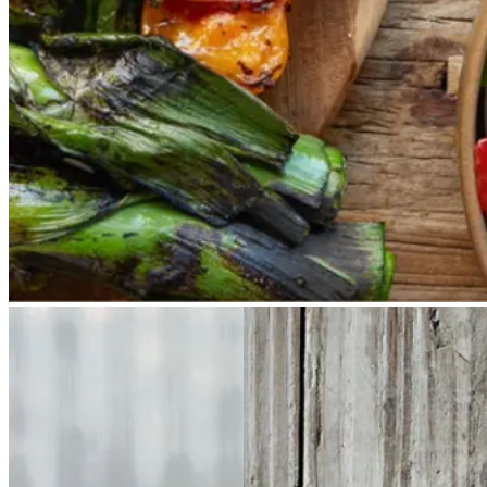
catalansk sauce, romesco. I
Catalonien spises den til såkaldte
calcots, der er små porrelignende
løg. Dem griller man helt sorte, så
fjerner man den yderste skal og
dypper det fløjlsbløde løg i
saucen. Calcots er svære at
opdrive på disse kanter, men små
nye porrer kan bruges.
Ølandssnegle
Ølands
Brunkager
Brunkage