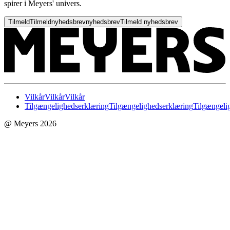
spirer i Meyers' univers.
Tilmeld
Tilmeld
nyhedsbrev
nyhedsbrev
Tilmeld nyhedsbrev
Vilkår
Vilkår
Vilkår
Tilgængelighedserklæring
Tilgængelighedserklæring
Tilgængeli
@ Meyers 2026