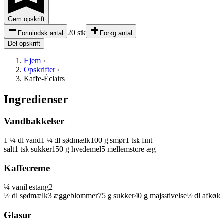
Gem opskrift
20 stk
Formindsk antal
Forøg antal
Del opskrift
Hjem
›
Opskrifter
›
Kaffe-Éclairs
Ingredienser
Vandbakkelser
1 ¼
dl
vand
1 ¼
dl
sødmælk
100
g
smør
1
tsk
fint
salt
1
tsk
sukker
150
g
hvedemel
5
mellemstore
æg
Kaffecreme
¼
vaniljestang
2
½
dl
sødmælk
3
æggeblommer
75
g
sukker
40
g
majsstivelse
½
dl
afkøl
Glasur