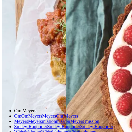
beans
beans
på
på
bærtærte
bærtærte
stegt
stegt
brød
brød
med
med
bagt
bagt
mandelcreme
mandel
creme
Gem opskrift
Morgenmad
Gem opskrift
Vegetarisk
Dessert
Glutenfri
Om Meyers
Om
Om
Meyers
Meyers
Om Meyers
Meyers
Meyers
mission
mission
Meyers mission
Smiley-Rapporter
Smiley-Rapporter
Smiley-Rapporter
Whistleblower
Whistleblower
Whistleblower