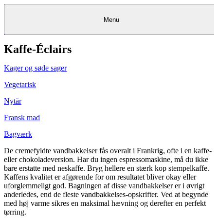
Menu
Kaffe-Éclairs
Kantine
Restauranter
Køb
Køb
Kantine
gavekort
Restauranter
Kantine
gavekort
&
Køb gavekort
&
Bagerier
Bagerier
Restauranter &
Frokostordning
Bagerier
Kundeservice
Kundeservice
Frokostordning
Kundeservice
Frokostordning
Catering
Foodservice
Catering
Foodservice
&
&
Events
Foodservice
Events
Catering & Events
Kager og søde sager
Madkurser
Detail
Detail
Madkurser
Detail
Log ind
&
&
Teambuilding
Mit Meyers
Teambuilding
Madkurse
& Teambuilding
Projekter
Projekter
&
&
rådgivning
rådgivning
Projekter &
Vegetarisk
Opskrifter
rådgivning
Opskrifter
Opskrifter
Eventkalender
Eventkalender
Eventkalender
Nytår
Fransk mad
Bagværk
De cremefyldte vandbakkelser fås overalt i Frankrig, ofte i en kaffe-
eller chokoladeversion. Har du ingen espressomaskine, må du ikke
bare erstatte med neskaffe. Bryg hellere en stærk kop stempelkaffe.
Kaffens kvalitet er afgørende for om resultatet bliver okay eller
uforglemmeligt god. Bagningen af disse vandbakkelser er i øvrigt
anderledes, end de fleste vandbakkelses-opskrifter. Ved at begynde
med høj varme sikres en maksimal hævning og derefter en perfekt
tørring.