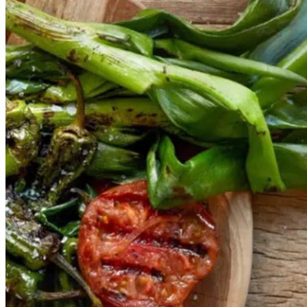
grøntsager
grøntsage
r
og
og
salbitxada-
sauce
salbitxada-
sauce
Gem opskrift
Vegansk
Vegetarisk
Vores version af den traditionelle
salat empedrat fra det catalanske
køkken. Spis den med brød som
en let frokost eller i et større
måltid som her. Salbitxada minder
noget om en anden ligeledes