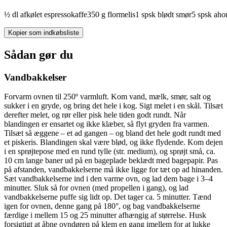
½
dl
afkølet
espressokaffe
350
g
flormelis
1
spsk
blødt
smør
5
spsk
aho
Kopier som indkøbsliste
Sådan gør du
Vandbakkelser
Forvarm ovnen til 250º varmluft. Kom vand, mælk, smør, salt og
sukker i en gryde, og bring det hele i kog. Sigt melet i en skål. Tilsæt
derefter melet, og rør eller pisk hele tiden godt rundt. Når
blandingen er ensartet og ikke klæber, så flyt gryden fra varmen.
Tilsæt så æggene – et ad gangen – og bland det hele godt rundt med
et piskeris. Blandingen skal være blød, og ikke flydende. Kom dejen
i en sprøjtepose med en rund tylle (str. medium), og sprøjt små, ca.
10 cm lange baner ud på en bageplade beklædt med bagepapir. Pas
på afstanden, vandbakkelserne må ikke ligge for tæt op ad hinanden.
Sæt vandbakkelserne ind i den varme ovn, og lad dem bage i 3–4
minutter. Sluk så for ovnen (med propellen i gang), og lad
vandbakkelserne puffe sig lidt op. Det tager ca. 5 minutter. Tænd
igen for ovnen, denne gang på 180°, og bag vandbakkelserne
færdige i mellem 15 og 25 minutter afhængig af størrelse. Husk
forsigtigt at åbne ovndøren på klem en gang imellem for at lukke