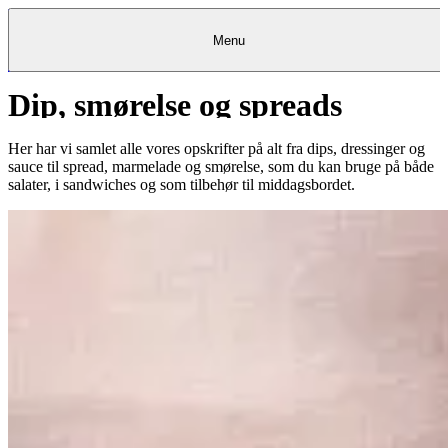
Menu
Dip, smørelse og spreads
Kantine
Restauranter
Køb
Køb
Kantine
gavekort
Restauranter
Kantine
gavekort
&
Køb gavekort
&
Bagerier
Bagerier
Restauranter &
Frokostordning
Bagerier
Kundeservice
Kundeservice
Frokostordning
Kundeservice
Frokostordning
Catering
Foodservice
Catering
Foodservice
&
&
Events
Foodservice
Events
Catering & Events
Her har vi samlet alle vores opskrifter på alt fra dips, dressinger og
Madkurser
Detail
Detail
Madkurser
Detail
Log ind
&
&
Teambuilding
Mit Meyers
Teambuilding
Madkurse
sauce til spread, marmelade og smørelse, som du kan bruge på både
& Teambuilding
Projekter
Projekter
&
&
rådgivning
rådgivning
Projekter &
salater, i sandwiches og som tilbehør til middagsbordet.
Opskrifter
rådgivning
Opskrifter
Opskrifter
Eventkalender
Eventkalender
Eventkalender