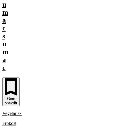
u
m
a
c
s
u
m
a
c
Gem
opskrift
Vegetarisk
Frokost