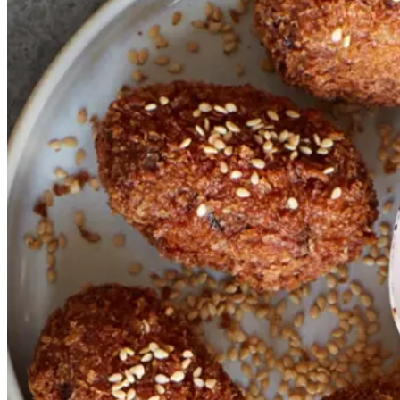
peberfrugtdip
peberf
rugtdip
Gem opskrift
Vegetarisk
Sprøde, saftige og spændstige
kroketter med en intens og let
spicy dip. Hvis du laver både
kroketterne og dippen, så bag
aubergine og peberfrugter
sammen.