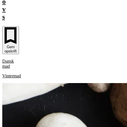
o
v
s
Gem
opskrift
Dansk
mad
Vintermad