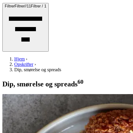
Filtrer
Filtrer
/
/
1
1
Filtrer / 1
Hjem
›
Opskrifter
›
Dip, smørelse og spreads
60
Dip, smørelse og spreads
Aubergine-
Aubergine-
og
og
sesamkroketter
sesa
mkroketter
med
med