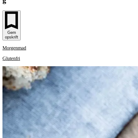
Gem
opskrift
Morgenmad
Glutenfri
G
Grov
Grov
dildpesto
dildpesto
l
a