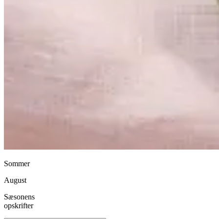
Sommer
August
Sæsonens
opskrifter