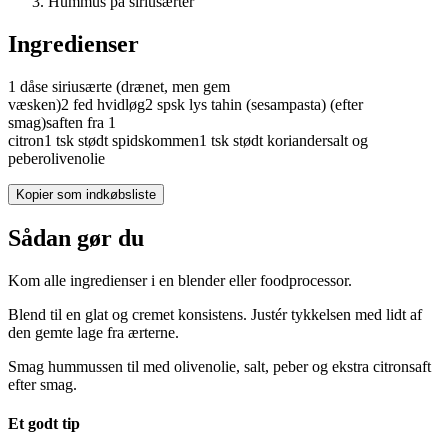
Hummus på siriusærter
Ingredienser
1
dåse
siriusærte
(drænet, men gem
væsken)
2
fed
hvidløg
2
spsk
lys
tahin (sesampasta)
(efter
smag)
saften fra 1
citron
1
tsk
stødt
spidskommen
1
tsk
stødt
koriander
salt og
peber
olivenolie
Kopier som indkøbsliste
Sådan gør du
Kom alle ingredienser i en blender eller foodprocessor.
Blend til en glat og cremet konsistens. Justér tykkelsen med lidt af
den gemte lage fra ærterne.
Smag hummussen til med olivenolie, salt, peber og ekstra citronsaft
efter smag.
Et godt tip