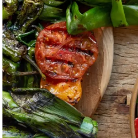
Gem opskrift
Vegansk
Vegetarisk
Vores version af den traditionelle
salat empedrat fra det catalanske
køkken. Spis den med brød som
en let frokost eller i et større
måltid som her. Salbitxada minder
noget om en anden ligeledes
catalansk sauce, romesco. I
Catalonien spises den til såkaldte
calcots, der er små porrelignende
løg. Dem griller man helt sorte, så
fjerner man den yderste skal og
dypper det fløjlsbløde løg i
saucen. Calcots er svære at
opdrive på disse kanter, men små
nye porrer kan bruges.