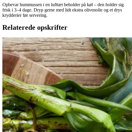
Opbevar hummussen i en lufttæt beholder på køl – den holder sig
frisk i 3–4 dage. Dryp gerne med lidt ekstra olivenolie og et drys
krydderier før servering.
Relaterede opskrifter
Catalansk
Catalansk
bønnesalat
bønnesala
t
med
med
grillede
grillede
grøntsager
grøntsage
r
og
og
salbitxada-
sauce
salbitxada-
sauce