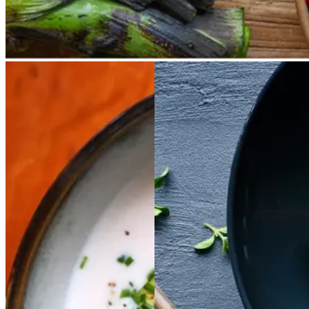
Kold
Kold
hvid
hvid
Satja
Satja
de
de
bønnesuppe
bønnesu
pollo
pollo
ppe
Gem opskrift