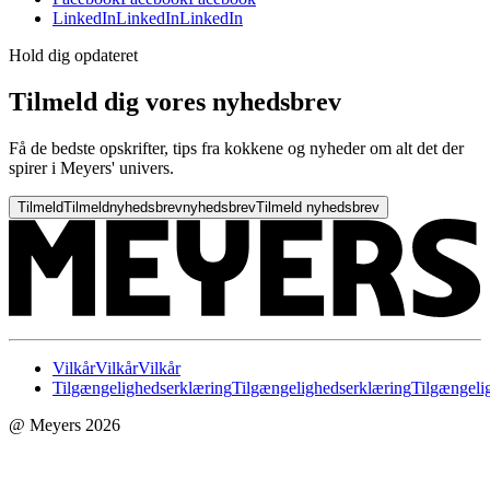
LinkedIn
LinkedIn
LinkedIn
Hold dig opdateret
Tilmeld dig vores nyhedsbrev
Få de bedste opskrifter, tips fra kokkene og nyheder om alt det der
spirer i Meyers' univers.
Tilmeld
Tilmeld
nyhedsbrev
nyhedsbrev
Tilmeld nyhedsbrev
Vilkår
Vilkår
Vilkår
Tilgængelighedserklæring
Tilgængelighedserklæring
Tilgængeli
@ Meyers 2026