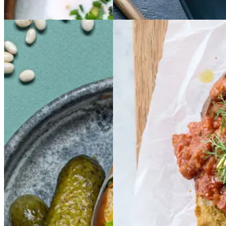
Gem opskrift
Aftensmad
Sloppy
Sloppy
Joe
Joe
Baked
Baked
beans
beans
på
på
stegt
stegt
brød
brød
Gem opskrift
Morgenmad
Gem opskrift
Frokost
Morgenmad