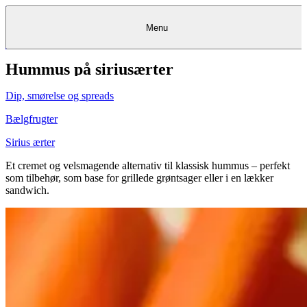
Menu
Hummus på siriusærter
Kantine
Restauranter
Køb
Køb
Kantine
gavekort
Restauranter
Kantine
gavekort
&
Køb gavekort
&
Bagerier
Bagerier
Restauranter &
Frokostordning
Bagerier
Kundeservice
Kundeservice
Frokostordning
Kundeservice
Frokostordning
Catering
Foodservice
Catering
Foodservice
&
&
Events
Foodservice
Events
Catering & Events
Dip, smørelse og spreads
Madkurser
Detail
Detail
Madkurser
Detail
Log ind
&
&
Teambuilding
Mit Meyers
Teambuilding
Madkurse
& Teambuilding
Projekter
Projekter
&
&
rådgivning
rådgivning
Projekter &
Bælgfrugter
Opskrifter
rådgivning
Opskrifter
Opskrifter
Eventkalender
Eventkalender
Eventkalender
Sirius ærter
Et cremet og velsmagende alternativ til klassisk hummus – perfekt
som tilbehør, som base for grillede grøntsager eller i en lækker
sandwich.