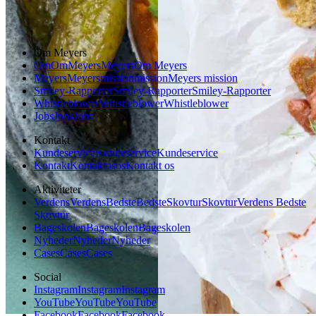
Vegetarisk
Om Meyers
Om
Om
Meyers
Meyers
Om Meyers
Meyers
Meyers
mission
mission
Meyers mission
Smiley-Rapporter
Smiley-Rapporter
Smiley-Rapporter
Whistleblower
Whistleblower
Whistleblower
Jobs
Jobs
Jobs
Kontakt
Kundeservice
Kundeservice
Kundeservice
Kontakt
Kontakt
os
os
Kontakt os
Aktiviteter
Verdens
Verdens
Bedste
Bedste
Skovtur
Skovtur
Verdens Bedste
Skovtur
Bageskolen
Bageskolen
Bageskolen
Nyheder
Nyheder
Nyheder
Cases
Cases
Cases
Social
Instagram
Instagram
Instagram
YouTube
YouTube
YouTube
Facebook
Facebook
Facebook