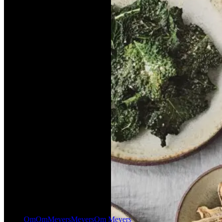
Hjemmelavet
Hjem
Bo
Bo
melavet
Frederiksens
Frederi
ketchup
ketchup
ksens
med
med
æble
æble
'Trofæer
'Trofæer
fra
fra
marken'
marken'
-
-
med
med
alt
alt
i
i
dyp,
dyp,
dip
dip
og
og
dressing
dressing
Gem opskrift
Gem opskrift
Om Meyers
Om
Om
Meyers
Meyers
Om Meyers