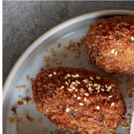
Aubergine-
Aubergine-
og
og
sesamkroketter
sesa
mkroketter
med
med
peberfrugtdip
peberf
rugtdip
Gem opskrift
Vegetarisk
Sprøde, saftige og spændstige
kroketter med en intens og let
spicy dip. Hvis du laver både
kroketterne og dippen, så bag