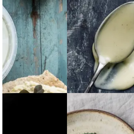
Rød
Rød
mojo
mojo
Hjemmerørt
Hjemm
erørt
mayo
mayo
Gem opskrift
Gem opskrift