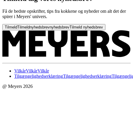
Få de bedste opskrifter, tips fra kokkene og nyheder om alt det der
spirer i Meyers' univers.
Tilmeld
Tilmeld
nyhedsbrev
nyhedsbrev
Tilmeld nyhedsbrev
Vilkår
Vilkår
Vilkår
Tilgængelighedserklæring
Tilgængelighedserklæring
Tilgængeli
@ Meyers 2026