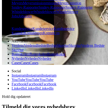
Meyers
Meyers
mission
mission
Meyers mission
Smiley-Rapporter
Smiley-Rapporter
Smiley-Rapporter
Whistleblower
Whistleblower
Whistleblower
Jobs
Jobs
Jobs
Kontakt
Kundeservice
Kundeservice
Kundeservice
Kontakt
Kontakt
os
os
Kontakt os
Aktiviteter
Verdens
Verdens
Bedste
Bedste
Skovtur
Skovtur
Verdens Bedste
Skovtur
Bageskolen
Bageskolen
Bageskolen
Nyheder
Nyheder
Nyheder
Cases
Cases
Cases
Social
Instagram
Instagram
Instagram
YouTube
YouTube
YouTube
Facebook
Facebook
Facebook
LinkedIn
LinkedIn
LinkedIn
Hold dig opdateret
Tilmeld dig vores nyhedsbrev