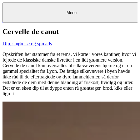
Menu
Cervelle de canut
Kantine
Restauranter
Køb
Køb
Kantine
gavekort
Restauranter
Kantine
gavekort
&
Køb gavekort
&
Bagerier
Bagerier
Restauranter &
Frokostordning
Bagerier
Kundeservice
Kundeservice
Frokostordning
Kundeservice
Frokostordning
Catering
Foodservice
Catering
Foodservice
&
&
Events
Foodservice
Events
Catering & Events
Dip, smørelse og spreads
Madkurser
Detail
Detail
Madkurser
Detail
Log ind
&
&
Teambuilding
Mit Meyers
Teambuilding
Madkurse
& Teambuilding
Projekter
Projekter
&
&
rådgivning
rådgivning
Projekter &
Opskriften her stammer fra et tema, vi kørte i vores kantiner, hvor vi
Opskrifter
rådgivning
Opskrifter
Opskrifter
fejrede de klassiske danske livretter i en lidt grønnere version. ​
Eventkalender
Eventkalender
Eventkalender
Cervelle de canut kan oversættes til silkevæverens hjerne og er en
gammel specialitet fra Lyon. De fattige silkevævere i byen havde
ikke råd til de eftertragtede og dyre lammehjerner, så derfor
erstattede de dem med denne blanding af friskost, hvidløg og urter.
Det er en skøn dip til at dyppe enten rå grøntsager, brød, kiks eller
lign. i.