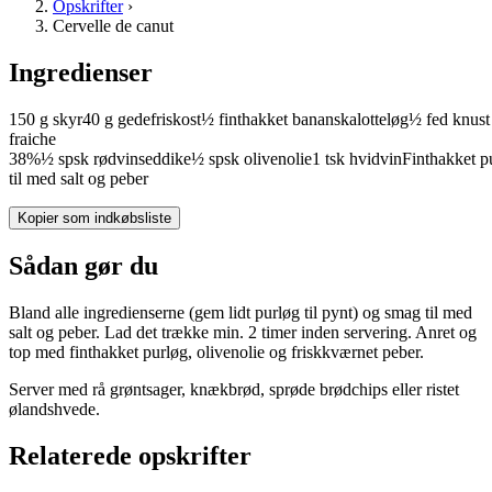
Opskrifter
›
Cervelle de canut
Ingredienser
150
g
skyr
40
g
gedefriskost
½
finthakket
bananskalotteløg
½
fed
knust
fraiche
38%
½
spsk
rødvinseddike
½
spsk
olivenolie
1
tsk
hvidvin
Finthakket
p
til med
salt og peber
Kopier som indkøbsliste
Sådan gør du
Bland alle ingredienserne (gem lidt purløg til pynt) og smag til med
salt og peber. Lad det trække min. 2 timer inden servering. Anret og
top med finthakket purløg, olivenolie og friskkværnet peber.
Server med rå grøntsager, knækbrød, sprøde brødchips eller ristet
ølandshvede.
Relaterede opskrifter