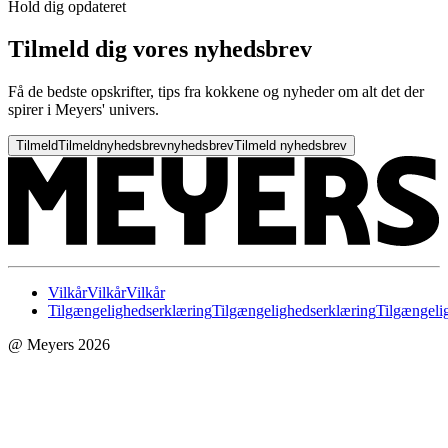
Hold dig opdateret
Tilmeld dig vores nyhedsbrev
Få de bedste opskrifter, tips fra kokkene og nyheder om alt det der
spirer i Meyers' univers.
Tilmeld
Tilmeld
nyhedsbrev
nyhedsbrev
Tilmeld nyhedsbrev
Vilkår
Vilkår
Vilkår
Tilgængelighedserklæring
Tilgængelighedserklæring
Tilgængeli
@ Meyers 2026