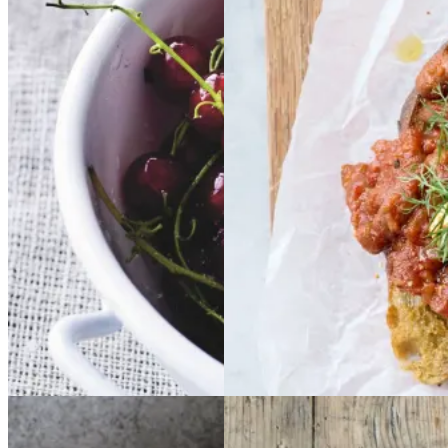
Rysteribs
Rysteribs
Baked
Baked
beans
beans
på
på
stegt
stegt
brød
brød
Gem opskrift
Dessert
Gem opskrift
Dansk mad
Morgenmad
Sommermad
Vegetarisk