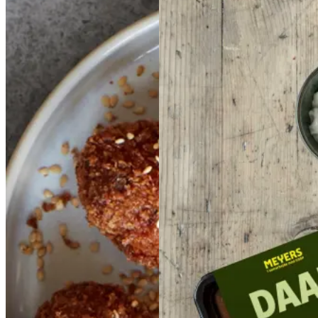
Aubergine-
Indisk
Indisk
Aubergine-
og
og
daal
daal
sesamkroketter
sesa
mkroketter
med
med
peberfrugtdip
peberf
rugtdip
Gem opskrift
Aftensmad
Glutenfri
Vegetarisk
Gem opskrift
Vegansk
Vegetarisk