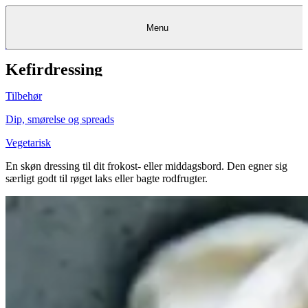
Menu
Kefirdressing
Kantine
Restauranter
Køb
Køb
Kantine
gavekort
Restauranter
Kantine
gavekort
&
Køb gavekort
&
Bagerier
Bagerier
Restauranter &
Frokostordning
Bagerier
Kundeservice
Kundeservice
Frokostordning
Kundeservice
Frokostordning
Catering
Foodservice
Catering
Foodservice
&
&
Events
Foodservice
Events
Catering & Events
Tilbehør
Madkurser
Detail
Detail
Madkurser
Detail
Log ind
&
&
Teambuilding
Mit Meyers
Teambuilding
Madkurse
& Teambuilding
Projekter
Projekter
&
&
rådgivning
rådgivning
Projekter &
Dip, smørelse og spreads
Opskrifter
rådgivning
Opskrifter
Opskrifter
Eventkalender
Eventkalender
Eventkalender
Vegetarisk
En skøn dressing til dit frokost- eller middagsbord. Den egner sig
særligt godt til røget laks eller bagte rodfrugter.