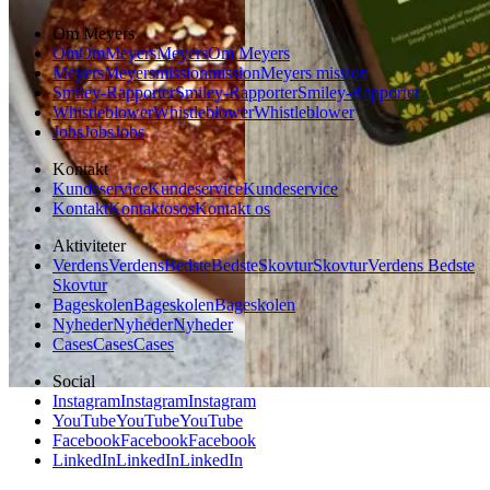
Om Meyers
Om
Om
Meyers
Meyers
Om Meyers
Meyers
Meyers
mission
mission
Meyers mission
Smiley-Rapporter
Smiley-Rapporter
Smiley-Rapporter
Whistleblower
Whistleblower
Whistleblower
Jobs
Jobs
Jobs
Kontakt
Kundeservice
Kundeservice
Kundeservice
Kontakt
Kontakt
os
os
Kontakt os
Aktiviteter
Verdens
Verdens
Bedste
Bedste
Skovtur
Skovtur
Verdens Bedste
Skovtur
Bageskolen
Bageskolen
Bageskolen
Nyheder
Nyheder
Nyheder
Cases
Cases
Cases
Social
Instagram
Instagram
Instagram
YouTube
YouTube
YouTube
Facebook
Facebook
Facebook
LinkedIn
LinkedIn
LinkedIn