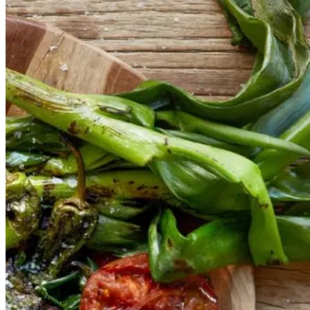
Catalansk
Catalansk
bønnesalat
bønnesala
t
med
med
grillede
grillede
grøntsager
grøntsage
r
og
og
salbitxada-
sauce
salbitxada-
sauce
Gem opskrift
Vegansk
Vegetarisk