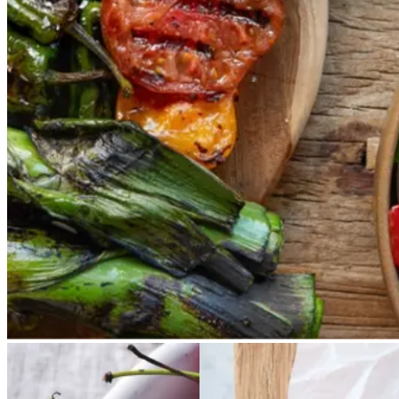
Vores version af den traditionelle
salat empedrat fra det catalanske
køkken. Spis den med brød som
en let frokost eller i et større
måltid som her. Salbitxada minder
noget om en anden ligeledes
catalansk sauce, romesco. I
Catalonien spises den til såkaldte
calcots, der er små porrelignende
løg. Dem griller man helt sorte, så
fjerner man den yderste skal og
dypper det fløjlsbløde løg i
saucen. Calcots er svære at
opdrive på disse kanter, men små
nye porrer kan bruges.