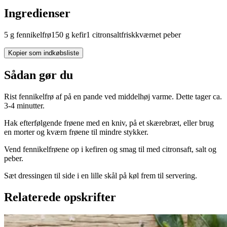
Ingredienser
5
g
fennikelfrø
150
g
kefir
1
citron
salt
friskkværnet peber
Kopier som indkøbsliste
Sådan gør du
Rist fennikelfrø af på en pande ved middelhøj varme. Dette tager ca.
3-4 minutter.
Hak efterfølgende frøene med en kniv, på et skærebræt, eller brug
en morter og kværn frøene til mindre stykker.
Vend fennikelfrøene op i kefiren og smag til med citronsaft, salt og
peber.
Sæt dressingen til side i en lille skål på køl frem til servering.
Relaterede opskrifter