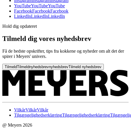
Instagram
Instagram
Instagram
YouTube
YouTube
YouTube
Facebook
Facebook
Facebook
LinkedIn
LinkedIn
LinkedIn
Hold dig opdateret
Tilmeld dig vores nyhedsbrev
Få de bedste opskrifter, tips fra kokkene og nyheder om alt det der
spirer i Meyers' univers.
Tilmeld
Tilmeld
nyhedsbrev
nyhedsbrev
Tilmeld nyhedsbrev
Vilkår
Vilkår
Vilkår
Tilgængelighedserklæring
Tilgængelighedserklæring
Tilgængeli
@ Meyers 2026