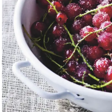
Gem opskrift
Dessert
Dansk mad
Sommermad
De rødlige bær er en sand
sommerklassiker. De har en frisk
og syrlig smag, som når de koges
op med sukker, udgør et dejligt
tilbehør til søde sager. De kan
serveres både til is, en kage eller
bare med letpisket flødeskum eller
skyr rørt lind med lidt mælk.