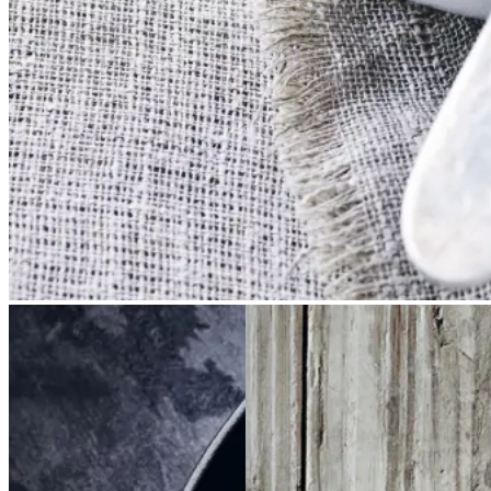
Braiseret
Braiseret
Brunkager
Brunkage