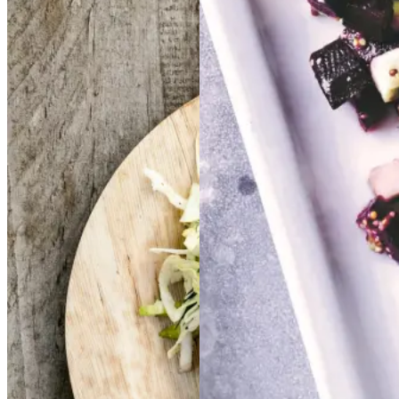
Frikadeller
Frikadell
Sylte
Sylte
er
med
med
smørspidskål,
smørsp
idskål,
kartofler
kartofler
og
og
Gem opskrift
sennepsdressing
senn
epsdressing
Dansk mad
Frokost
Gem opskrift
Aftensmad
Forårsmad