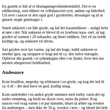
En gastrik er lidt af et tilsmagningsvidundermiddel. Det er en
eddikesirup, som tilfører en velbalanceret syre, sødme og bitterhed.
Ud over i saucer er den også god i gryderetter, dressinger og til at
glasere stegte grøntsager i.
Smelt sukkeret i en lille gryde, og lad det karamellisere – undgå helst
at røre i det. Når sukkeret er blevet til en lysebrun kara- mel, så tag
gryden af varmen i 20 sekunder, og tilsæt eddiken. Det vil nu boble
kraftigt op, og sukkeret vil stivne.
Sæt gryden over lav varme, og lad det koge, indtil sukkeret er
smeltet igen, og siruppen er kogt ind til ca. den halve mængde.
Opbevar din gastrik i et syltetøjsglas eller i en flaske, hvor den har
næsten ubegrænset holdbarhed.
Andesauce
Kom bouillon, stegesky og æblemost i en gryde, og kog det ind til
ca. 6 dl – det skal have en god, kraftig smag.
Kom andefedtet i en anden gryde sammen med melet, varm det op
under omrøring, og hæld nu skyen over, mens du pisker. Kog
saucen ved svag varme i et par minutter, tilsæt så æbler og svesker
fra andestegen – men ikke de 50 g. svesker i tern – og blend det hele