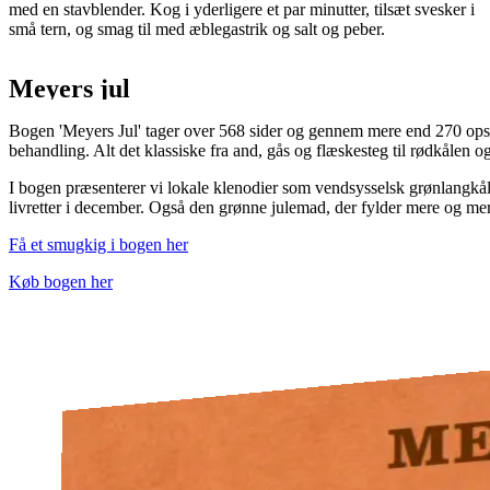
med en stavblender. Kog i yderligere et par minutter, tilsæt svesker i
små tern, og smag til med æblegastrik og salt og peber.
Meyers jul
Bogen 'Meyers Jul' tager over 568 sider og gennem mere end 270 opsk
behandling. Alt det klassiske fra and, gås og flæskesteg til rødkålen 
I bogen præsenterer vi lokale klenodier som vendsysselsk grønlangkål
livretter i december. Også den grønne julemad, der fylder mere og mer
Få et smugkig i bogen her
Køb bogen her