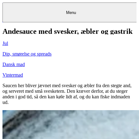
Menu
Andesauce med svesker, æbler og gastrik
Kantine
Restauranter
Køb
Køb
Kantine
gavekort
Restauranter
Kantine
gavekort
&
Køb gavekort
&
Bagerier
Bagerier
Restauranter &
Frokostordning
Bagerier
Kundeservice
Kundeservice
Frokostordning
Kundeservice
Frokostordning
Catering
Foodservice
Catering
Foodservice
&
&
Events
Foodservice
Events
Catering & Events
Jul
Madkurser
Detail
Detail
Madkurser
Detail
Log ind
&
&
Teambuilding
Mit Meyers
Teambuilding
Madkurse
& Teambuilding
Projekter
Projekter
&
&
rådgivning
rådgivning
Projekter &
Dip, smørelse og spreads
Opskrifter
rådgivning
Opskrifter
Opskrifter
Eventkalender
Eventkalender
Eventkalender
Dansk mad
Vintermad
Saucen her bliver jævnet med svesker og æbler fra den stegte and,
og serveret med små svesketern. Den kræver derfor, at du steger
anden i god tid, så den kan køle lidt af, og du kan fiske indmaden
ud.