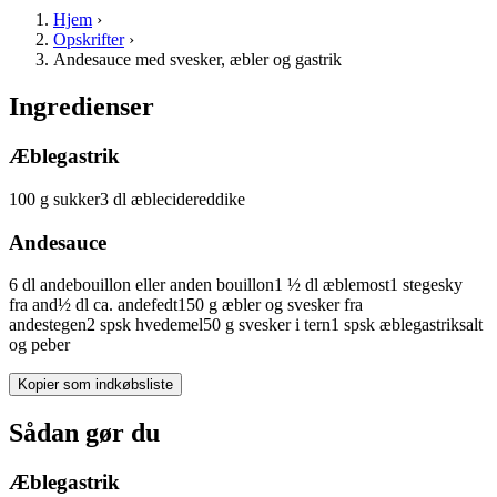
Hjem
›
Opskrifter
›
Andesauce med svesker, æbler og gastrik
Ingredienser
Æblegastrik
100
g
sukker
3
dl
æblecidereddike
Andesauce
6
dl
andebouillon
eller anden bouillon
1 ½
dl
æblemost
1
stegesky
fra
and
½
dl
ca.
andefedt
150
g
æbler og svesker fra
andestegen
2
spsk
hvedemel
50
g
svesker
i tern
1
spsk
æblegastrik
salt
og peber
Kopier som indkøbsliste
Sådan gør du
Æblegastrik