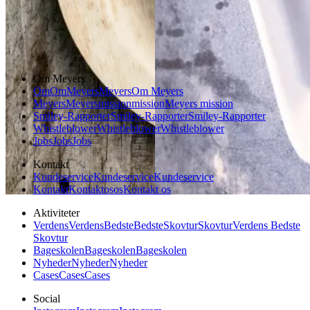
Sommermad
Dansk mad
Om Meyers
Om
Om
Meyers
Meyers
Om Meyers
Meyers
Meyers
mission
mission
Meyers mission
Smiley-Rapporter
Smiley-Rapporter
Smiley-Rapporter
Whistleblower
Whistleblower
Whistleblower
Jobs
Jobs
Jobs
Kontakt
Kundeservice
Kundeservice
Kundeservice
Kontakt
Kontakt
os
os
Kontakt os
Aktiviteter
Verdens
Verdens
Bedste
Bedste
Skovtur
Skovtur
Verdens Bedste
Skovtur
Bageskolen
Bageskolen
Bageskolen
Nyheder
Nyheder
Nyheder
Cases
Cases
Cases
Social