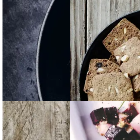
oksetværreb
oksetvæ
r
rreb
Gem opskrift
Gem opskrift
Dansk mad
Vintermad
Aftensmad