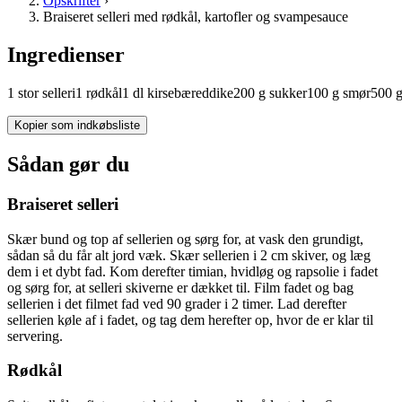
Opskrifter
›
Braiseret selleri med rødkål, kartofler og svampesauce
Ingredienser
1
stor
selleri
1
rødkål
1
dl
kirsebæreddike
200
g
sukker
100
g
smør
500
Kopier som indkøbsliste
Sådan gør du
Braiseret selleri
Skær bund og top af sellerien og sørg for, at vask den grundigt,
sådan så du får alt jord væk. Skær sellerien i 2 cm skiver, og læg
dem i et dybt fad. Kom derefter timian, hvidløg og rapsolie i fadet
og sørg for, at selleri skiverne er dækket til. Film fadet og bag
sellerien i det filmet fad ved 90 grader i 2 timer. Lad derefter
sellerien køle af i fadet, og tag dem herefter op, hvor de er klar til
servering.
Rødkål