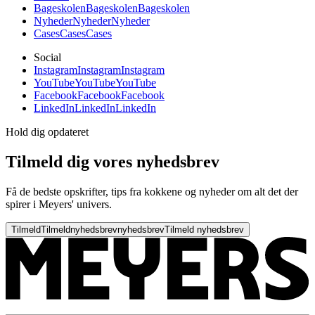
Bageskolen
Bageskolen
Bageskolen
Nyheder
Nyheder
Nyheder
Cases
Cases
Cases
Social
Instagram
Instagram
Instagram
YouTube
YouTube
YouTube
Facebook
Facebook
Facebook
LinkedIn
LinkedIn
LinkedIn
Hold dig opdateret
Tilmeld dig vores nyhedsbrev
Få de bedste opskrifter, tips fra kokkene og nyheder om alt det der
spirer i Meyers' univers.
Tilmeld
Tilmeld
nyhedsbrev
nyhedsbrev
Tilmeld nyhedsbrev