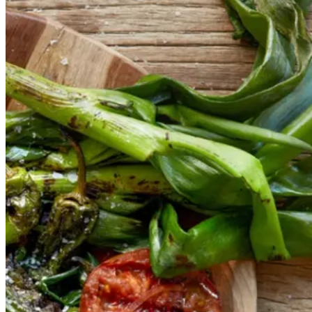
bønnesalat
bønnesala
t
med
med
grillede
grillede
grøntsager
grøntsage
r
og
og
salbitxada-
sauce
salbitxada-
sauce
Gem opskrift
Vegansk
Vegetarisk
Vores version af den traditionelle