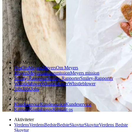
Gem opskrift
Aftensmad
Forårsmad
Sommermad
Dansk mad
Om Meyers
Om
Om
Meyers
Meyers
Om Meyers
Meyers
Meyers
mission
mission
Meyers mission
Smiley-Rapporter
Smiley-Rapporter
Smiley-Rapporter
Whistleblower
Whistleblower
Whistleblower
Jobs
Jobs
Jobs
Kontakt
Kundeservice
Kundeservice
Kundeservice
Kontakt
Kontakt
os
os
Kontakt os
Aktiviteter
Verdens
Verdens
Bedste
Bedste
Skovtur
Skovtur
Verdens Bedste
Skovtur