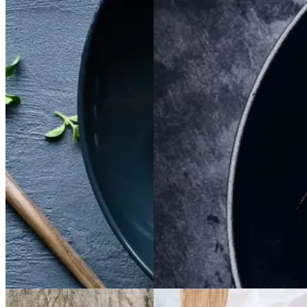
Satja
Satja
de
de
Braiseret
Braiseret
pollo
pollo
oksetværreb
oksetvæ
rreb
Gem opskrift
Gem opskrift
Aftensmad
Dansk mad
Vintermad
Aftensmad