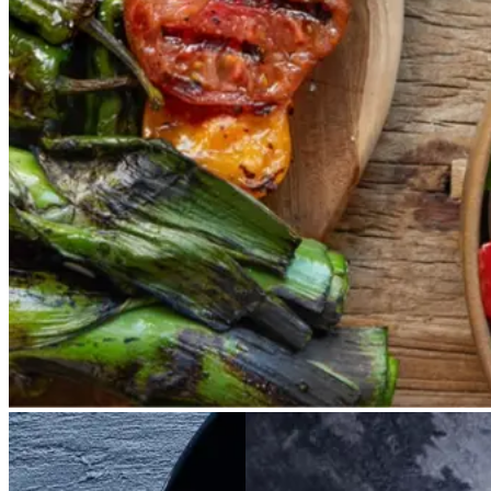
salat empedrat fra det catalanske
køkken. Spis den med brød som
en let frokost eller i et større
måltid som her. Salbitxada minder
noget om en anden ligeledes
catalansk sauce, romesco. I
Catalonien spises den til såkaldte
calcots, der er små porrelignende
løg. Dem griller man helt sorte, så
fjerner man den yderste skal og
dypper det fløjlsbløde løg i
saucen. Calcots er svære at
opdrive på disse kanter, men små
nye porrer kan bruges.