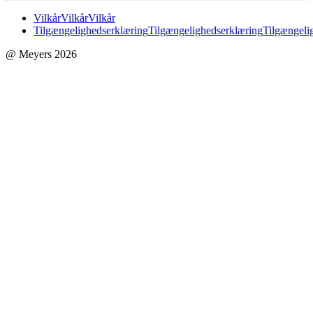
Vilkår
Vilkår
Vilkår
Tilgængelighedserklæring
Tilgængelighedserklæring
Tilgængeli
@ Meyers 2026