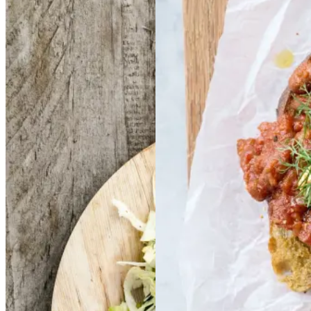
Frikadeller
Frikadell
Baked
Baked
er
med
med
beans
beans
på
på
smørspidskål,
smørsp
stegt
stegt
brød
brød
idskål,
kartofler
kartofler
og
og
sennepsdressing
senn
epsdressing
Gem opskrift
Morgenmad
Vegetarisk