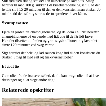
Snit rødkålen fint og sæt det i en kasserolle på lavt plus. Smag
herefter til med 100 g. sukker,1 dl kirsebæreddike og salt. Lad den
hygge sig i 15-20 minutter til den er den konsistent man ønsker. Jo
mindre tid den står og simrer, desto sprødere bliver kålen.
Svampesauce
Fjern alt jorden fra champignonerne, og del dem i 4. Rist herefter
champignonerne på en pande med lidt olie til de får lidt farve.
Herefter tilsætter du fløden og grøntsagsboullionen, og laver det
simre i 20 minutter ved svag varme.
Sigt herefter det hele, og lad saucen koge ind til den konsistens du
ønsker. Smag til med salt og friskkværnet peber.
Et godt tip
Gem olien fra de braiseret selleri, da du kan bruge olien til at lave
dressinger og til at stege andre ting i.
Relaterede opskrifter
Catalansk
Catalansk