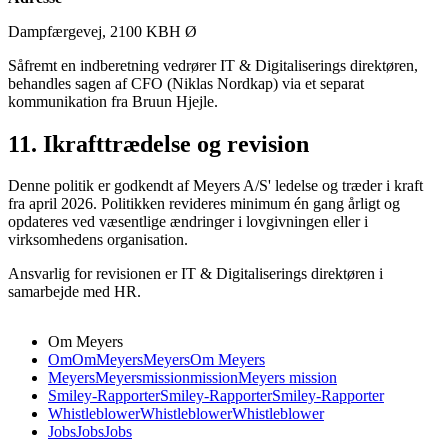
Dampfærgevej, 2100 KBH Ø
Såfremt en indberetning vedrører IT & Digitaliserings direktøren,
behandles sagen af CFO (Niklas Nordkap) via et separat
kommunikation fra Bruun Hjejle.
11. Ikrafttrædelse og revision
Denne politik er godkendt af Meyers A/S' ledelse og træder i kraft
fra april 2026. Politikken revideres minimum én gang årligt og
opdateres ved væsentlige ændringer i lovgivningen eller i
virksomhedens organisation.
Ansvarlig for revisionen er IT & Digitaliserings direktøren i
samarbejde med HR.
Om Meyers
Om
Om
Meyers
Meyers
Om Meyers
Meyers
Meyers
mission
mission
Meyers mission
Smiley-Rapporter
Smiley-Rapporter
Smiley-Rapporter
Whistleblower
Whistleblower
Whistleblower
Jobs
Jobs
Jobs