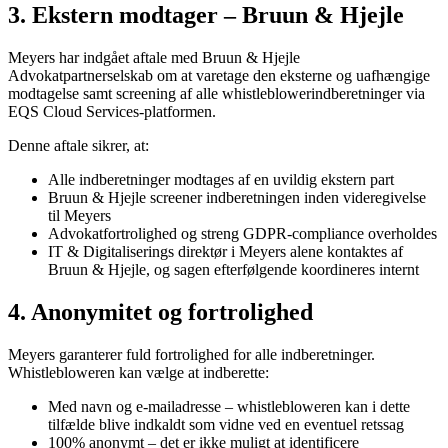
3. Ekstern modtager – Bruun & Hjejle
Meyers har indgået aftale med Bruun & Hjejle
Advokatpartnerselskab om at varetage den eksterne og uafhængige
modtagelse samt screening af alle whistleblowerindberetninger via
EQS Cloud Services-platformen.
Denne aftale sikrer, at:
Alle indberetninger modtages af en uvildig ekstern part
Bruun & Hjejle screener indberetningen inden videregivelse
til Meyers
Advokatfortrolighed og streng GDPR-compliance overholdes
IT & Digitaliserings direktør i Meyers alene kontaktes af
Bruun & Hjejle, og sagen efterfølgende koordineres internt
4. Anonymitet og fortrolighed
Meyers garanterer fuld fortrolighed for alle indberetninger.
Whistlebloweren kan vælge at indberette:
Med navn og e-mailadresse – whistlebloweren kan i dette
tilfælde blive indkaldt som vidne ved en eventuel retssag
100% anonymt – det er ikke muligt at identificere