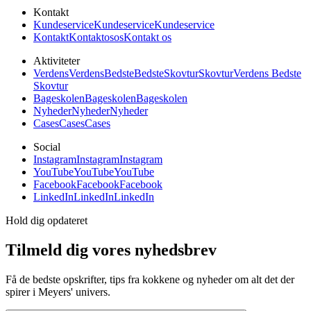
Kontakt
Kundeservice
Kundeservice
Kundeservice
Kontakt
Kontakt
os
os
Kontakt os
Aktiviteter
Verdens
Verdens
Bedste
Bedste
Skovtur
Skovtur
Verdens Bedste
Skovtur
Bageskolen
Bageskolen
Bageskolen
Nyheder
Nyheder
Nyheder
Cases
Cases
Cases
Social
Instagram
Instagram
Instagram
YouTube
YouTube
YouTube
Facebook
Facebook
Facebook
LinkedIn
LinkedIn
LinkedIn
Hold dig opdateret
Tilmeld dig vores nyhedsbrev
Få de bedste opskrifter, tips fra kokkene og nyheder om alt det der
spirer i Meyers' univers.