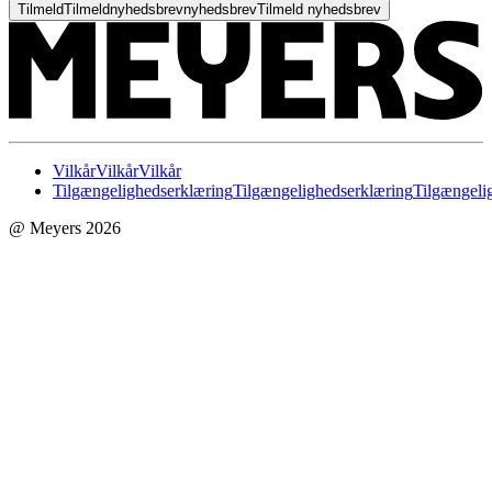
Tilmeld
Tilmeld
nyhedsbrev
nyhedsbrev
Tilmeld nyhedsbrev
Vilkår
Vilkår
Vilkår
Tilgængelighedserklæring
Tilgængelighedserklæring
Tilgængeli
@ Meyers 2026