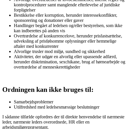
kontrolprocedurer samt manglende efterlevelse af juridiske
forpligtelser
Bestikkelse eller korruption, herunder interessekonflikter,
sponsorering og donationer eller gaver
Handlinger begået af ledelsen og/eller bestyrelsen, som ikke
kan indberettes på anden vis
Overtrædelse af konkurrencelove, herunder prisfastsættelse,
udveksling af prisfølsomme oplysninger eller hemmelige
aftaler med konkurrenter
Alvorlige trusler mod miljø, sundhed og sikkerhed
Aktiviteter, der udgør en alvorlig eller upassende adfærd,
herunder diskrimination, sexchikane, brug af børnearbejde og
overtrædelse af menneskerettigheder
Ordningen kan ikke bruges til:
Samarbejdsproblemer
Utilfredshed med ledelsesmæssige beslutninger
I sådanne tilfælde opfordres der til direkte henvendelse til nærmeste
leder, nærmeste leders overordnede, HR eller en
arbejdsmiljørepræsentant.