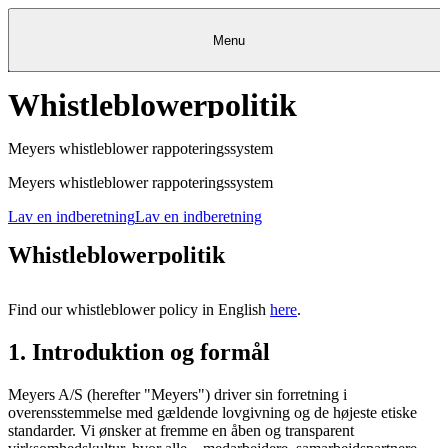
Menu
Whistleblowerpolitik
Kantine
Restauranter
Køb
Køb
Kantine
gavekort
Restauranter
Kantine
gavekort
&
Køb gavekort
&
Bagerier
Bagerier
Restauranter &
Frokostordning
Bagerier
Kundeservice
Kundeservice
Frokostordning
Kundeservice
Frokostordning
Catering
Foodservice
Catering
Foodservice
&
&
Events
Foodservice
Events
Catering & Events
Meyers whistleblower rappoteringssystem
Madkurser
Detail
Detail
Madkurser
Detail
Log ind
&
&
Teambuilding
Mit Meyers
Teambuilding
Madkurse
& Teambuilding
Projekter
Projekter
&
&
rådgivning
rådgivning
Projekter &
Meyers whistleblower rappoteringssystem
Opskrifter
rådgivning
Opskrifter
Opskrifter
Eventkalender
Eventkalender
Eventkalender
Lav en indberetning
Lav en indberetning
Whistleblowerpolitik
Find our whistleblower policy in English
here
.
1. Introduktion og formål
Meyers A/S (herefter "Meyers") driver sin forretning i
overensstemmelse med gældende lovgivning og de højeste etiske
standarder. Vi ønsker at fremme en åben og transparent