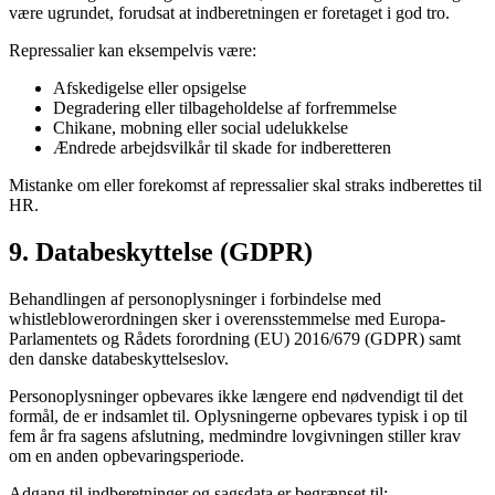
være ugrundet, forudsat at indberetningen er foretaget i god tro.
Repressalier kan eksempelvis være:
Afskedigelse eller opsigelse
Degradering eller tilbageholdelse af forfremmelse
Chikane, mobning eller social udelukkelse
Ændrede arbejdsvilkår til skade for indberetteren
Mistanke om eller forekomst af repressalier skal straks indberettes til
HR.
9. Databeskyttelse (GDPR)
Behandlingen af personoplysninger i forbindelse med
whistleblowerordningen sker i overensstemmelse med Europa-
Parlamentets og Rådets forordning (EU) 2016/679 (GDPR) samt
den danske databeskyttelseslov.
Personoplysninger opbevares ikke længere end nødvendigt til det
formål, de er indsamlet til. Oplysningerne opbevares typisk i op til
fem år fra sagens afslutning, medmindre lovgivningen stiller krav
om en anden opbevaringsperiode.
Adgang til indberetninger og sagsdata er begrænset til: