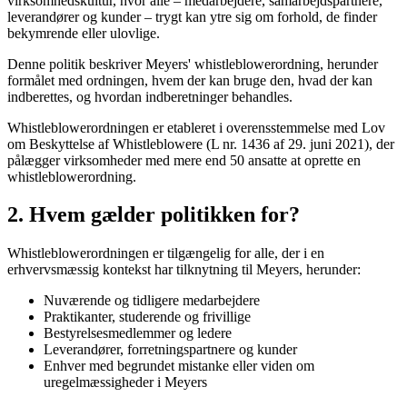
virksomhedskultur, hvor alle – medarbejdere, samarbejdspartnere,
leverandører og kunder – trygt kan ytre sig om forhold, de finder
bekymrende eller ulovlige.
Denne politik beskriver Meyers' whistleblowerordning, herunder
formålet med ordningen, hvem der kan bruge den, hvad der kan
indberettes, og hvordan indberetninger behandles.
Whistleblowerordningen er etableret i overensstemmelse med Lov
om Beskyttelse af Whistleblowere (L nr. 1436 af 29. juni 2021), der
pålægger virksomheder med mere end 50 ansatte at oprette en
whistleblowerordning.
2. Hvem gælder politikken for?
Whistleblowerordningen er tilgængelig for alle, der i en
erhvervsmæssig kontekst har tilknytning til Meyers, herunder:
Nuværende og tidligere medarbejdere
Praktikanter, studerende og frivillige
Bestyrelsesmedlemmer og ledere
Leverandører, forretningspartnere og kunder
Enhver med begrundet mistanke eller viden om
uregelmæssigheder i Meyers