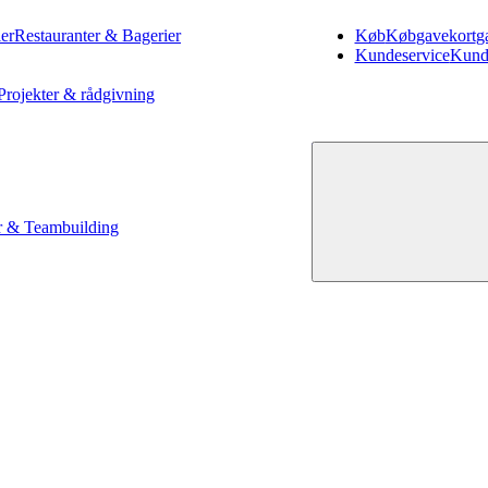
er
Restauranter & Bagerier
Køb
Køb
gavekort
g
Kundeservice
Kund
Projekter & rådgivning
 & Teambuilding