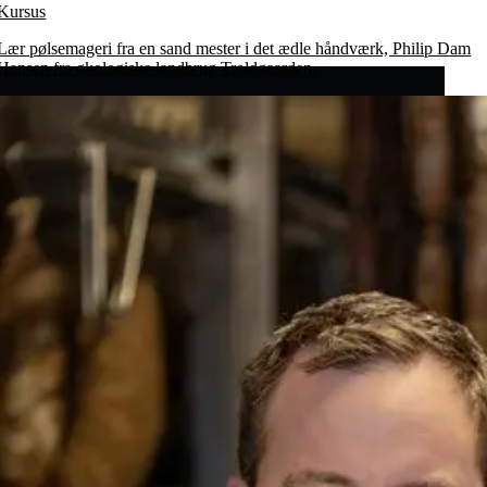
Kursus
Lær pølsemageri fra en sand mester i det ædle håndværk, Philip Dam
Hansen fra økologiske landbrug Troldgaarden.