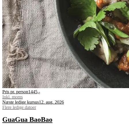
Pris pr. person
1445,-
Inkl. moms
Næste ledige kursus
12. aug. 2026
Flere ledige datoer
Gua
Gua
Bao
Bao