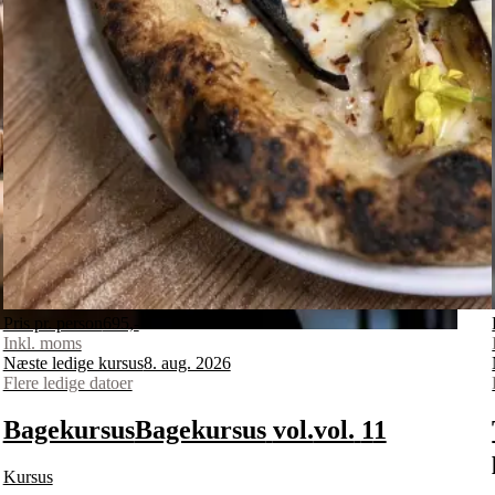
Pris pr. person
695,-
Inkl. moms
Næste ledige kursus
8. aug. 2026
Flere ledige datoer
Bagekursus
Bagekursus
vol.
vol.
1
1
Kursus