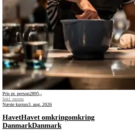
Pris pr. person
2895,-
Inkl. moms
Næste kursus
3. aug. 2026
Havet
Havet
omkring
omkring
Danmark
Danmark