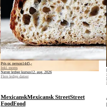
Pris pr. person
1445,-
Inkl. moms
Næste ledige kursus
12. aug. 2026
Flere ledige datoer
Mexicansk
Mexicansk
Street
Street
Food
Food