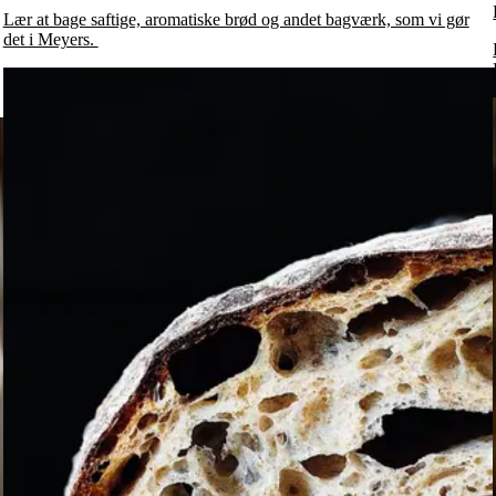
Lær at bage saftige, aromatiske brød og andet bagværk, som vi gør
det i Meyers.