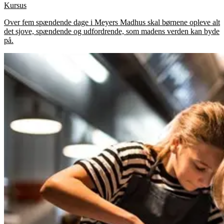
Kursus
Over fem spændende dage i Meyers Madhus skal børnene opleve alt
det sjove, spændende og udfordrende, som madens verden kan byde
på.