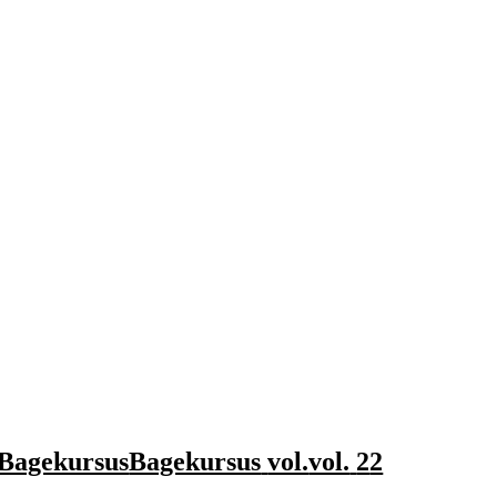
Bagekursus
Bagekursus
vol.
vol.
2
2