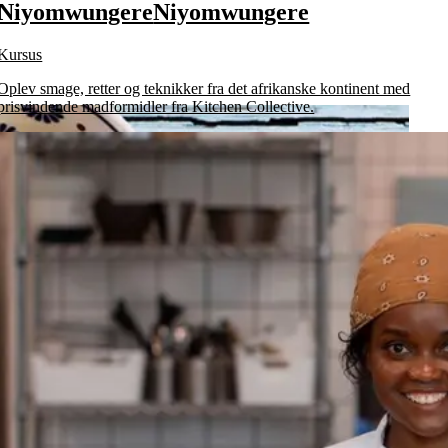
Niyomwungere
Niyomwungere
Kursus
Oplev smage, retter og teknikker fra det afrikanske kontinent med
prisvindende madformidler fra Kitchen Collective.