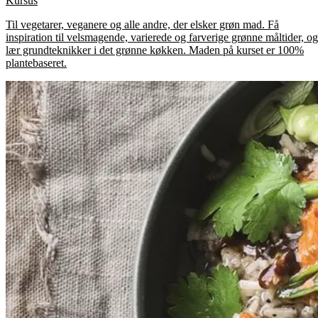
Kursus
Til vegetarer, veganere og alle andre, der elsker grøn mad. Få
inspiration til velsmagende, varierede og farverige grønne måltider, og
lær grundteknikker i det grønne køkken. Maden på kurset er 100%
plantebaseret.