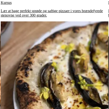
Kursus
Lær at bage perfekt sprøde og saftige pizzaer i vores brændefyrede
stenovne ved over 300 grader.