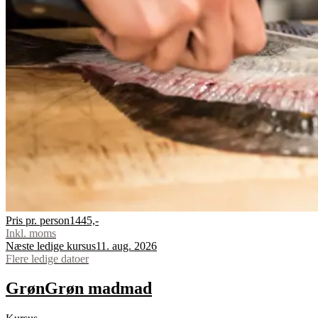
Pris pr. person
1445,-
Inkl. moms
Næste ledige kursus
11. aug. 2026
Flere ledige datoer
Grøn
Grøn
mad
mad