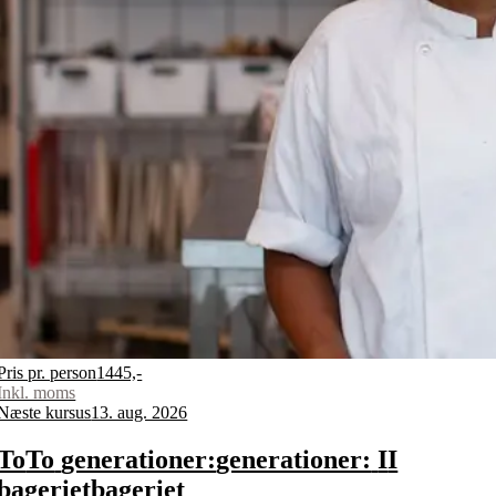
Pris pr. person
1445,-
Inkl. moms
Næste kursus
13. aug. 2026
To
To
generationer:
generationer:
I
I
bageriet
bageriet