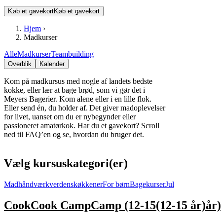
Køb et gavekort
Køb et gavekort
Hjem
›
Madkurser
Alle
Madkurser
Teambuilding
Overblik
Kalender
Kom på madkursus med nogle af landets bedste
kokke, eller lær at bage brød, som vi gør det i
Meyers Bagerier. Kom alene eller i en lille flok.
Eller send én, du holder af. Det giver madoplevelser
for livet, uanset om du er nybegynder eller
passioneret amatørkok. Har du et gavekort? Scroll
ned til FAQ’en og se, hvordan du bruger det.
Vælg kursuskategori(er)
Madhåndværk
verdenskøkkener
For børn
Bagekurser
Jul
Cook
Cook
Camp
Camp
(12-15
(12-15
år)
år)