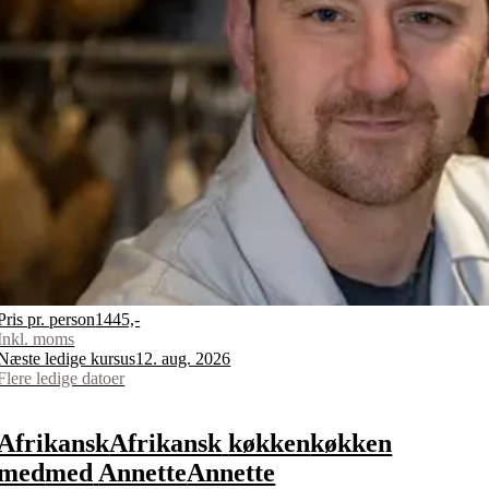
Pris pr. person
1445,-
Inkl. moms
Næste ledige kursus
12. aug. 2026
Flere ledige datoer
Afrikansk
Afrikansk
køkken
køkken
med
med
Annette
Annette