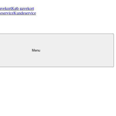
avekort
Køb gavekort
eservice
Kundeservice
Menu