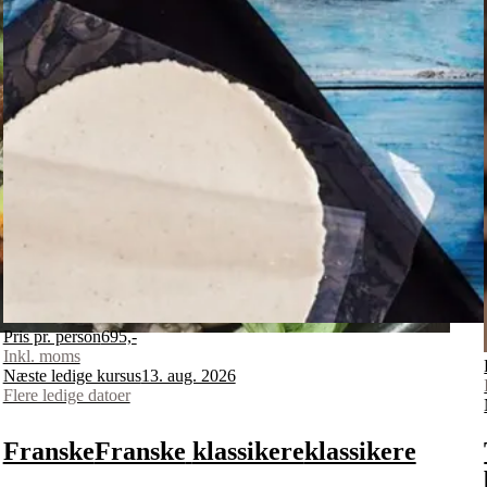
Pris pr. person
695,-
Inkl. moms
Næste ledige kursus
13. aug. 2026
Flere ledige datoer
Franske
Franske
klassikere
klassikere