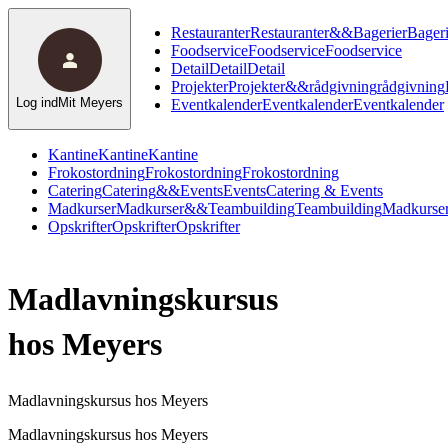
Restauranter
Restauranter
&
&
Bagerier
Bageri
Foodservice
Foodservice
Foodservice
Detail
Detail
Detail
Projekter
Projekter
&
&
rådgivning
rådgivning
Log ind
Mit Meyers
Eventkalender
Eventkalender
Eventkalender
Kantine
Kantine
Kantine
Frokostordning
Frokostordning
Frokostordning
Catering
Catering
&
&
Events
Events
Catering & Events
Madkurser
Madkurser
&
&
Teambuilding
Teambuilding
Madkurser
Opskrifter
Opskrifter
Opskrifter
Madlavningskursus
hos
Meyers
Madlavningskursus hos Meyers
Madlavningskursus hos Meyers