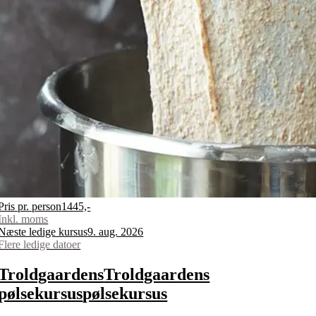
Pris pr. person
1445,-
Inkl. moms
Næste ledige kursus
9. aug. 2026
Flere ledige datoer
Troldgaardens
Troldgaardens
pølsekursus
pølsekursus