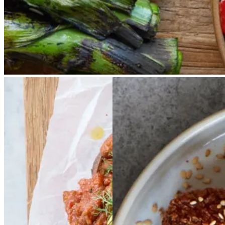
opdrive på disse kanter, men små
nye porrer kan bruges.
Baked
Baked
Aubergine-
beans
beans
på
på
Aubergine-
og
og
stegt
stegt
brød
brød
sesamkroketter
sesa
mkroketter
med
med
peberfrugtdip
peberf