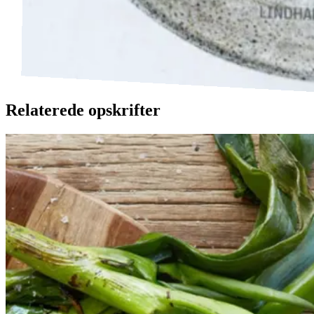
Relaterede opskrifter
Catalansk
Catalansk
bønnesalat
bønnesala
t
med
med
grillede
grillede
grøntsager
grøntsage
r
og
og
salbitxada-
sauce
salbitxada-
sauce