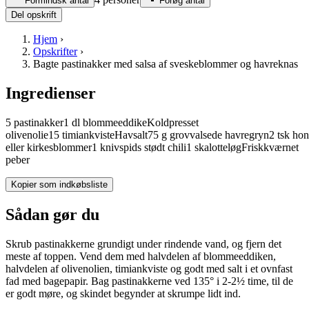
Formindsk antal
Forøg antal
Del opskrift
Hjem
›
Opskrifter
›
Bagte pastinakker med salsa af sveskeblommer og havreknas
Ingredienser
5
pastinakker
1
dl
blommeeddike
Koldpresset
olivenolie
15
timiankviste
Havsalt
75
g
grovvalsede
havregryn
2
tsk
hon
eller kirkesblommer
1
knivspids
stødt
chili
1
skalotteløg
Friskkværnet
peber
Kopier som indkøbsliste
Sådan gør du
Skrub pastinakkerne grundigt under rindende vand, og fjern det
meste af toppen. Vend dem med halvdelen af blommeeddiken,
halvdelen af olivenolien, timiankviste og godt med salt i et ovnfast
fad med bagepapir. Bag pastinakkerne ved 135° i 2-2½ time, til de
er godt møre, og skindet begynder at skrumpe lidt ind.