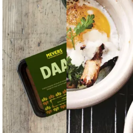
kantereller
kanterell
er
og
og
høost
høost
Gem opskrift
Aftensmad
Glutenfri
Gem opskrift
Vegetarisk
Frokost
Vegansk
Morgenmad
Glutenfri
Vegetarisk
Sommermad
Efterårsmad
Vintermad