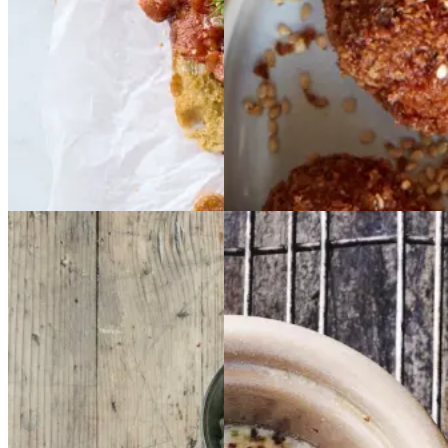
rugtdip
Gem opskrift
Morgenmad
Vegetarisk
Gem opskrift
Vegetarisk
Indisk
Indisk
Æg
Æg
i
i
daal
daal
kokotte
kokotte
med
med