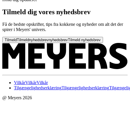
Tilmeld dig vores nyhedsbrev
Få de bedste opskrifter, tips fra kokkene og nyheder om alt det der
spirer i Meyers' univers.
Tilmeld
Tilmeld
nyhedsbrev
nyhedsbrev
Tilmeld nyhedsbrev
Vilkår
Vilkår
Vilkår
Tilgængelighedserklæring
Tilgængelighedserklæring
Tilgængeli
@ Meyers 2026