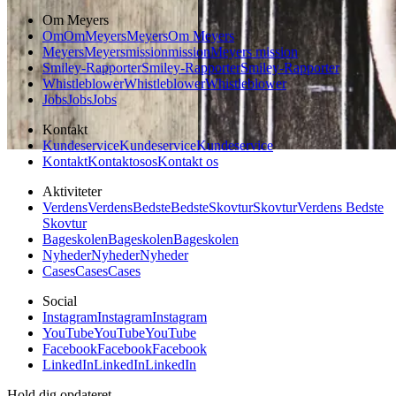
Om Meyers
Om
Om
Meyers
Meyers
Om Meyers
Meyers
Meyers
mission
mission
Meyers mission
Smiley-Rapporter
Smiley-Rapporter
Smiley-Rapporter
Whistleblower
Whistleblower
Whistleblower
Jobs
Jobs
Jobs
Kontakt
Kundeservice
Kundeservice
Kundeservice
Kontakt
Kontakt
os
os
Kontakt os
Aktiviteter
Verdens
Verdens
Bedste
Bedste
Skovtur
Skovtur
Verdens Bedste
Skovtur
Bageskolen
Bageskolen
Bageskolen
Nyheder
Nyheder
Nyheder
Cases
Cases
Cases
Social
Instagram
Instagram
Instagram
YouTube
YouTube
YouTube
Facebook
Facebook
Facebook
LinkedIn
LinkedIn
LinkedIn
Hold dig opdateret