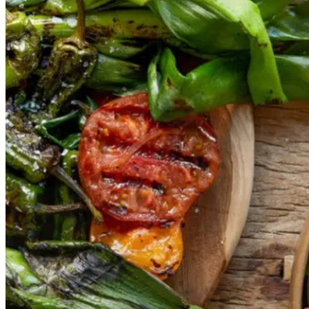
Gem opskrift
Vegansk
Vegetarisk
Vores version af den traditionelle
salat empedrat fra det catalanske
køkken. Spis den med brød som
en let frokost eller i et større
måltid som her. Salbitxada minder
noget om en anden ligeledes
catalansk sauce, romesco. I
Catalonien spises den til såkaldte
calcots, der er små porrelignende
løg. Dem griller man helt sorte, så
fjerner man den yderste skal og
dypper det fløjlsbløde løg i
saucen. Calcots er svære at