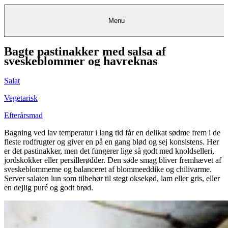
Menu
Bagte pastinakker med salsa af
Kantine
Restauranter
Køb
Køb
Kantine
gavekort
Restauranter
Kantine
gavekort
&
Køb gavekort
&
Bagerier
Bagerier
Restauranter &
Frokostordning
Bagerier
Kundeservice
Kundeservice
Frokostordning
Kundeservice
Frokostordning
sveskeblommer og havreknas
Catering
Foodservice
Catering
Foodservice
&
&
Events
Foodservice
Events
Catering & Events
Madkurser
Detail
Detail
Madkurser
Detail
Log ind
&
&
Teambuilding
Mit Meyers
Teambuilding
Madkurse
Salat
& Teambuilding
Projekter
Projekter
&
&
rådgivning
rådgivning
Projekter &
Opskrifter
rådgivning
Opskrifter
Opskrifter
Vegetarisk
Eventkalender
Eventkalender
Eventkalender
Efterårsmad
Bagning ved lav temperatur i lang tid får en delikat sødme frem i de
fleste rodfrugter og giver en på en gang blød og sej konsistens. Her
er det pastinakker, men det fungerer lige så godt med knoldselleri,
jordskokker eller persillerødder. Den søde smag bliver fremhævet af
sveskeblommerne og balanceret af blommeeddike og chilivarme.
Server salaten lun som tilbehør til stegt oksekød, lam eller gris, eller
en dejlig puré og godt brød.