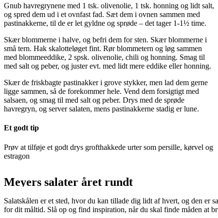
Gnub havregrynene med 1 tsk. olivenolie, 1 tsk. honning og lidt salt,
og spred dem ud i et ovnfast fad. Sæt dem i ovnen sammen med
pastinakkerne, til de er let gyldne og sprøde – det tager 1-1½ time.
Skær blommerne i halve, og befri dem for sten. Skær blommerne i
små tern. Hak skalotteløget fint. Rør blommetern og løg sammen
med blommeeddike, 2 spsk. olivenolie, chili og honning. Smag til
med salt og peber, og juster evt. med lidt mere eddike eller honning.
Skær de friskbagte pastinakker i grove stykker, men lad dem gerne
ligge sammen, så de forekommer hele. Vend dem forsigtigt med
salsaen, og smag til med salt og peber. Drys med de sprøde
havregryn, og server salaten, mens pastinakkerne stadig er lune.
Et godt tip
Prøv at tilføje et godt drys grofthakkede urter som persille, kørvel og
estragon
Meyers salater året rundt
Salatskålen er et sted, hvor du kan tillade dig lidt af hvert, og den 
for dit måltid. Slå op og find inspiration, når du skal finde måden at 