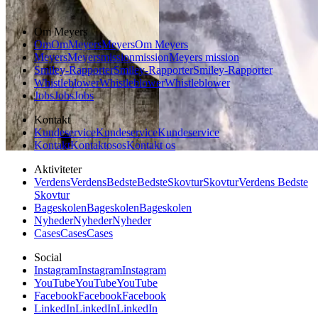
Om Meyers
Om
Om
Meyers
Meyers
Om Meyers
Meyers
Meyers
mission
mission
Meyers mission
Smiley-Rapporter
Smiley-Rapporter
Smiley-Rapporter
Whistleblower
Whistleblower
Whistleblower
Jobs
Jobs
Jobs
Kontakt
Kundeservice
Kundeservice
Kundeservice
Kontakt
Kontakt
os
os
Kontakt os
Aktiviteter
Verdens
Verdens
Bedste
Bedste
Skovtur
Skovtur
Verdens Bedste
Skovtur
Bageskolen
Bageskolen
Bageskolen
Nyheder
Nyheder
Nyheder
Cases
Cases
Cases
Social
Instagram
Instagram
Instagram
YouTube
YouTube
YouTube
Facebook
Facebook
Facebook
LinkedIn
LinkedIn
LinkedIn