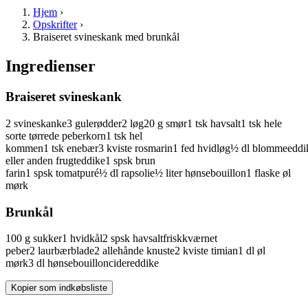
Hjem
›
Opskrifter
›
Braiseret svineskank med brunkål
Ingredienser
Braiseret svineskank
2
svineskanke
3
gulerødder
2
løg
20
g
smør
1
tsk
havsalt
1
tsk
hele
sorte tørrede peberkorn
1
tsk
hel
kommen
1
tsk
enebær
3
kviste
rosmarin
1
fed
hvidløg
½
dl
blommeeddi
eller anden frugteddike
1
spsk
brun
farin
1
spsk
tomatpuré
½
dl
rapsolie
½
liter
hønsebouillon
1
flaske
øl
mørk
Brunkål
100
g
sukker
1
hvidkål
2
spsk
havsalt
friskkværnet
peber
2
laurbærblade
2
allehånde
knuste
2
kviste
timian
1
dl
øl
mørk
3
dl
hønsebouillon
cidereddike
Kopier som indkøbsliste