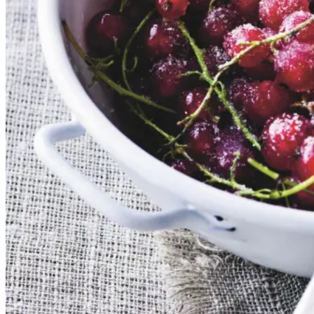
Dessert
Dansk mad
Sommermad
De rødlige bær er en sand
sommerklassiker. De har en frisk
og syrlig smag, som når de koges
op med sukker, udgør et dejligt
tilbehør til søde sager. De kan
serveres både til is, en kage eller
bare med letpisket flødeskum eller
skyr rørt lind med lidt mælk.