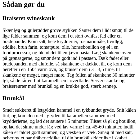
Sådan gør du
Braiseret svineskank
Skær løg og gulerødder grove stykker. Sauter dem i lidt smør, til de
lige falder sammen, og kom dem i et stort ovnfast fad eller en
bradepande. Kom salt, hele krydderier, rosmarinnåle, hvidløg,
eddike, brun farin, tomatpure, olie, hønsebouillon og øl i en
foodprocessor, og blend det til en jævn pasta. Læg skankene oven
på grønsagerne, og smør dem godt ind i pastaen. Dæk fadet eller
bradepanden med alufolie, så skankene er dækket til, og kom dem
herefter i en 150° varm ovn, og braiser dem i 3 - 3,5 time, til
skankene er meget, meget møre. Tag folien af skankene 30 minutter
før, så de får en flot karamelliseret overflade. Server skanke og
braisereurter med brunkål og en krukke god, stærk sennep.
Brunkål
Smelt sukkeret til letgylden karamel i en tykbundet gryde. Snit kålen
fint, og kom den ned i gryden til karamellen sammen med
krydderierne, og lad det sautere i 5 minutter. Tilsæt så øl og bouillon,
og lad det simre under låg ved lav varme i ca. 45-60 minutter, indtil
kålen er faldet godt sammen, og væsken er væk. Smag til med salt,
peber og et par dråber eddike, til din brunkål sidder lige i skabet.