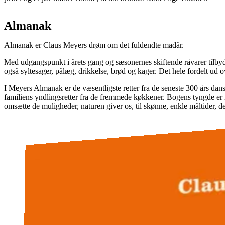
Almanak
Almanak er Claus Meyers drøm om det fuldendte madår.
Med udgangspunkt i årets gang og sæsonernes skiftende råvarer tilbyd
også syltesager, pålæg, drikkelse, brød og kager. Det hele fordelt ud o
I Meyers Almanak er de væsentligste retter fra de seneste 300 års dan
familiens yndlingsretter fra de fremmede køkkener. Bogens tyngde er i
omsætte de muligheder, naturen giver os, til skønne, enkle måltider, de