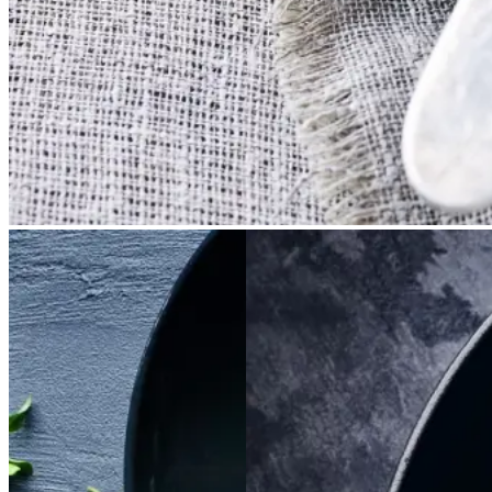
Satja
Satja
de
de
Braiseret
Braiseret
pollo
pollo
oksetværreb
oksetvæ
rreb