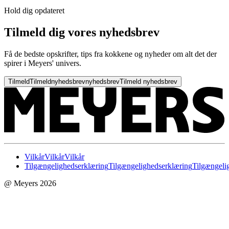
Hold dig opdateret
Tilmeld dig vores nyhedsbrev
Få de bedste opskrifter, tips fra kokkene og nyheder om alt det der
spirer i Meyers' univers.
Tilmeld
Tilmeld
nyhedsbrev
nyhedsbrev
Tilmeld nyhedsbrev
Vilkår
Vilkår
Vilkår
Tilgængelighedserklæring
Tilgængelighedserklæring
Tilgængeli
@ Meyers 2026