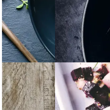
Gem opskrift
Gem opskrift
Aftensmad
Dansk mad
Vintermad
Aftensmad
Frikadeller
Frikadell
Sylte
Sylte
er
med
med