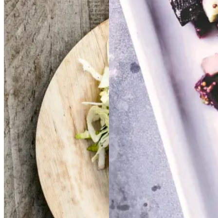
smørspidskål,
smørsp
idskål,
kartofler
kartofler
og
og
Gem opskrift
sennepsdressing
senn
epsdressing
Dansk mad
Frokost
Gem opskrift
Aftensmad
Forårsmad
Sommermad
Dansk mad