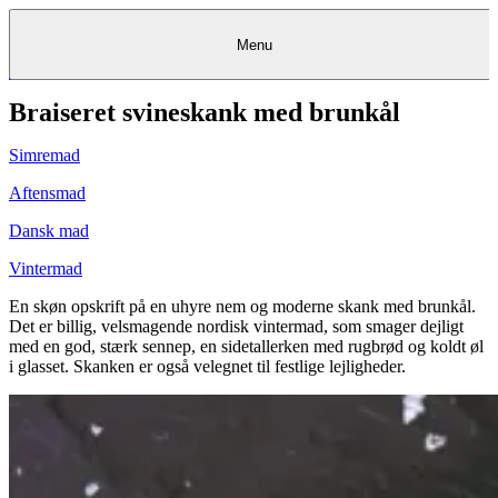
Menu
Braiseret svineskank med brunkål
Kantine
Restauranter
Køb
Køb
Kantine
gavekort
Restauranter
Kantine
gavekort
&
Køb gavekort
&
Bagerier
Bagerier
Restauranter &
Frokostordning
Bagerier
Kundeservice
Kundeservice
Frokostordning
Kundeservice
Frokostordning
Catering
Foodservice
Catering
Foodservice
&
&
Events
Foodservice
Events
Catering & Events
Simremad
Madkurser
Detail
Detail
Madkurser
Detail
Log ind
&
&
Teambuilding
Mit Meyers
Teambuilding
Madkurse
& Teambuilding
Projekter
Projekter
&
&
rådgivning
rådgivning
Projekter &
Aftensmad
Opskrifter
rådgivning
Opskrifter
Opskrifter
Eventkalender
Eventkalender
Eventkalender
Dansk mad
Vintermad
En skøn opskrift på en uhyre nem og moderne skank med brunkål.
Det er billig, velsmagende nordisk vintermad, som smager dejligt
med en god, stærk sennep, en sidetallerken med rugbrød og koldt øl
i glasset. Skanken er også velegnet til festlige lejligheder.