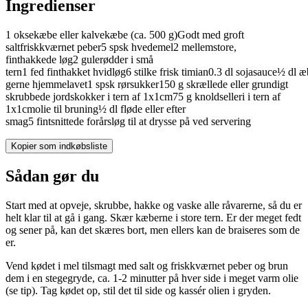
Ingredienser
1
oksekæbe
eller kalvekæbe (ca. 500 g)
Godt med
groft
salt
friskkværnet peber
5
spsk
hvedemel
2
mellemstore,
finthakkede
løg
2
gulerødder
i små
tern
1
fed
finthakket
hvidløg
6
stilke
frisk
timian
0.3
dl
sojasauce
½
dl
æ
gerne hjemmelavet
1
spsk
rørsukker
150
g
skrællede eller grundigt
skrubbede
jordskokker
i tern af 1x1cm
75
g
knoldselleri
i tern af
1x1cm
olie
til bruning
½
dl
fløde
eller efter
smag
5
fintsnittede
forårsløg
til at drysse på ved servering
Kopier som indkøbsliste
Sådan gør du
Start med at opveje, skrubbe, hakke og vaske alle råvarerne, så du er
helt klar til at gå i gang. Skær kæberne i store tern. Er der meget fedt
og sener på, kan det skæres bort, men ellers kan de braiseres som de
er.
Vend kødet i mel tilsmagt med salt og friskkværnet peber og brun
dem i en stegegryde, ca. 1-2 minutter på hver side i meget varm olie
(se tip). Tag kødet op, stil det til side og kassér olien i gryden.