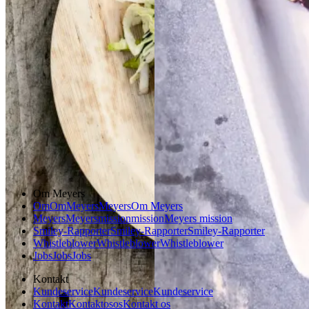
Gem opskrift
Aftensmad
Forårsmad
Sommermad
Dansk mad
Om Meyers
Om
Om
Meyers
Meyers
Om Meyers
Meyers
Meyers
mission
mission
Meyers mission
Smiley-Rapporter
Smiley-Rapporter
Smiley-Rapporter
Whistleblower
Whistleblower
Whistleblower
Jobs
Jobs
Jobs
Kontakt
Kundeservice
Kundeservice
Kundeservice
Kontakt
Kontakt
os
os
Kontakt os