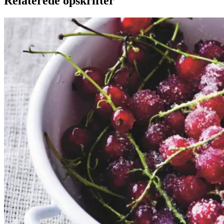
Relaterede opskrifter
Rysteribs
Rysteribs
Gem opskrift
Dessert
Dansk mad
Sommermad
De rødlige bær er en sand
sommerklassiker. De har en frisk
og syrlig smag, som når de koges
op med sukker, udgør et dejligt
tilbehør til søde sager. De kan
serveres både til is, en kage eller