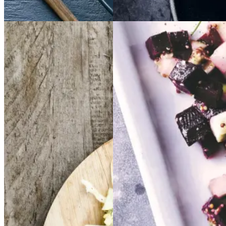
Aftensmad
Frikadeller
Frikadell
Sylte
Sylte
er
med
med
smørspidskål,
smørsp
idskål,
kartofler
kartofler
og
og
Gem opskrift
sennepsdressing
senn
epsdressing
Dansk mad
Frokost