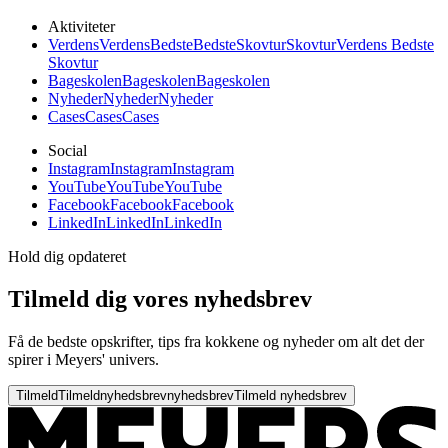
Aktiviteter
Verdens
Verdens
Bedste
Bedste
Skovtur
Skovtur
Verdens Bedste
Skovtur
Bageskolen
Bageskolen
Bageskolen
Nyheder
Nyheder
Nyheder
Cases
Cases
Cases
Social
Instagram
Instagram
Instagram
YouTube
YouTube
YouTube
Facebook
Facebook
Facebook
LinkedIn
LinkedIn
LinkedIn
Hold dig opdateret
Tilmeld dig vores nyhedsbrev
Få de bedste opskrifter, tips fra kokkene og nyheder om alt det der
spirer i Meyers' univers.
Tilmeld
Tilmeld
nyhedsbrev
nyhedsbrev
Tilmeld nyhedsbrev