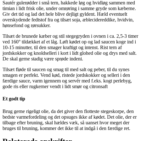
Sautér gulerødder i små tern, hakkede løg og hvidløg sammen med
timian i lidt frisk olie, under omrøring i samme gryde som kæberne.
Giv det tid og lad det hele blive dejligt gyldent. Hæld eventuelt
overskydende fedtstof fra og tilsæt soja, æblecidereddike, hvidvin,
hønsefond og rørsukker.
Tilsæt de brunede kæber og stil stegegryden i ovnen i ca. 2,5-3 timer
ved 160° tildækket af et låg. Løft kødet op og lad saucen koge ind i
10-15 minutter, til den smager kraftigt og intenst. Rist tern af
jordskokker og knoldselleri i kort i lidt glohed olie og drys med salt.
De skal gerne stadig være sprøde indeni.
Tilsæt fløde til saucen og smag til med salt og peber, til du synes
smagen er perfekt. Vend kød, ristede jordskokker og selleri i den
færdige sauce, varm igennem og servér med f.eks. kogt perlebyg,
gode ris eller rugkerner vendt i lidt smør og citronsaft
Et godt tip
Brug gerne rigeligt olie, da det giver den flotteste stegeskorpe, den
bedste varmefordeling og det opsuges ikke af kødet. Det olie, der er
tilbage efter bruning, skal hældes væk, så uanset hvor meget der
bruges til bruning, kommer det ikke til at indgå i den færdige ret.