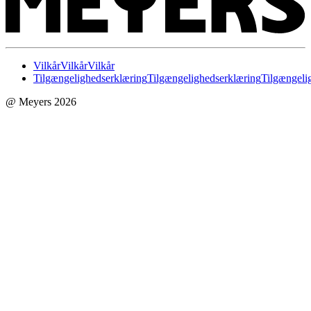
Vilkår
Vilkår
Vilkår
Tilgængelighedserklæring
Tilgængelighedserklæring
Tilgængeli
@ Meyers 2026