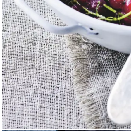
bare med letpisket flødeskum eller
skyr rørt lind med lidt mælk.