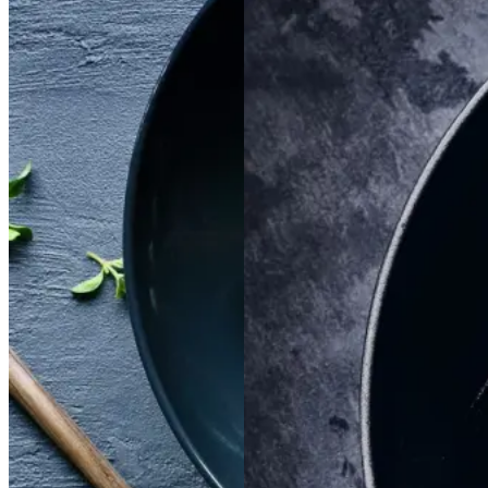
Satja
Satja
de
de
Braiseret
Braiseret
pollo
pollo
oksetværreb
oksetvæ
rreb
Gem opskrift
Gem opskrift
Aftensmad
Dansk mad
Vintermad