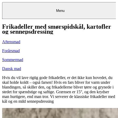
Menu
Frikadeller med smørspidskål, kartofler
Kantine
Restauranter
Køb
Køb
Kantine
gavekort
Restauranter
Kantine
gavekort
&
Køb gavekort
&
Bagerier
Bagerier
Restauranter &
Frokostordning
Bagerier
Kundeservice
Kundeservice
Frokostordning
Kundeservice
Frokostordning
og sennepsdressing
Catering
Foodservice
Catering
Foodservice
&
&
Events
Foodservice
Events
Catering & Events
Madkurser
Detail
Detail
Madkurser
Detail
Log ind
&
&
Teambuilding
Mit Meyers
Teambuilding
Madkurse
Aftensmad
& Teambuilding
Projekter
Projekter
&
&
rådgivning
rådgivning
Projekter &
Opskrifter
rådgivning
Opskrifter
Opskrifter
Forårsmad
Eventkalender
Eventkalender
Eventkalender
Sommermad
Dansk mad
Hvis du vil lave rigtig gode frikadeller, er det ikke kun hovedet, du
skal holde koldt – også farsen! Hvis en fars bliver for varm under
blandingen, så skiller den, og frikadellerne bliver tørre og grynede i
stedet for spændstige og saftige. Grænsen er 15°, og den krydser
man hurtigere, end man tror. Vi serverer de klassiske frikadeller med
kål og en mild sennepsdressing