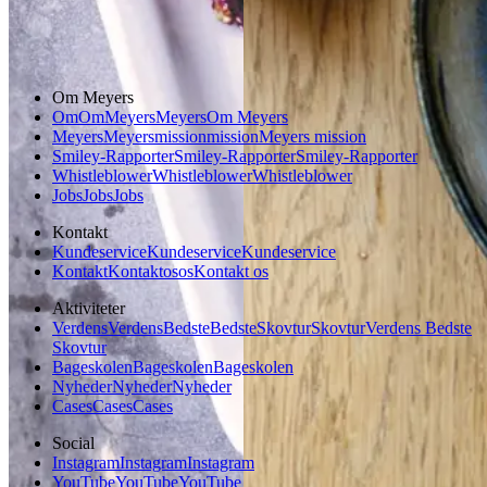
Gem opskrift
Aftensmad
Om Meyers
Om
Om
Meyers
Meyers
Om Meyers
Meyers
Meyers
mission
mission
Meyers mission
Smiley-Rapporter
Smiley-Rapporter
Smiley-Rapporter
Whistleblower
Whistleblower
Whistleblower
Jobs
Jobs
Jobs
Kontakt
Kundeservice
Kundeservice
Kundeservice
Kontakt
Kontakt
os
os
Kontakt os
Aktiviteter
Verdens
Verdens
Bedste
Bedste
Skovtur
Skovtur
Verdens Bedste
Skovtur
Bageskolen
Bageskolen
Bageskolen
Nyheder
Nyheder
Nyheder
Cases
Cases
Cases
Social
Instagram
Instagram
Instagram
YouTube
YouTube
YouTube