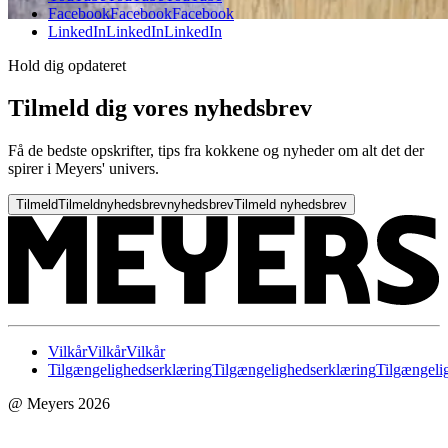
Facebook
Facebook
Facebook
LinkedIn
LinkedIn
LinkedIn
Hold dig opdateret
Tilmeld dig vores nyhedsbrev
Få de bedste opskrifter, tips fra kokkene og nyheder om alt det der
spirer i Meyers' univers.
Tilmeld
Tilmeld
nyhedsbrev
nyhedsbrev
Tilmeld nyhedsbrev
Vilkår
Vilkår
Vilkår
Tilgængelighedserklæring
Tilgængelighedserklæring
Tilgængeli
@ Meyers 2026