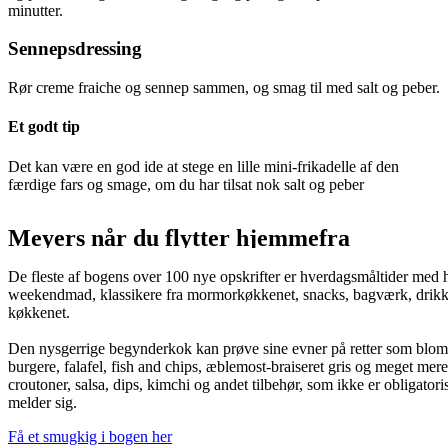
minutter.
Sennepsdressing
Rør creme fraiche og sennep sammen, og smag til med salt og peber.
Et godt tip
Det kan være en god ide at stege en lille mini-frikadelle af den
færdige fars og smage, om du har tilsat nok salt og peber
Meyers når du flytter hjemmefra
De fleste af bogens over 100 nye opskrifter er hverdagsmåltider med 
weekendmad, klassikere fra mormorkøkkenet, snacks, bagværk, drikke og
køkkenet.
Den nysgerrige begynderkok kan prøve sine evner på retter som blomk
burgere, falafel, fish and chips, æblemost-braiseret gris og meget mere
croutoner, salsa, dips, kimchi og andet tilbehør, som ikke er obligatoris
melder sig.
Få et smugkig i bogen her