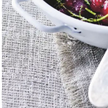
serveres både til is, en kage eller
bare med letpisket flødeskum eller
skyr rørt lind med lidt mælk.