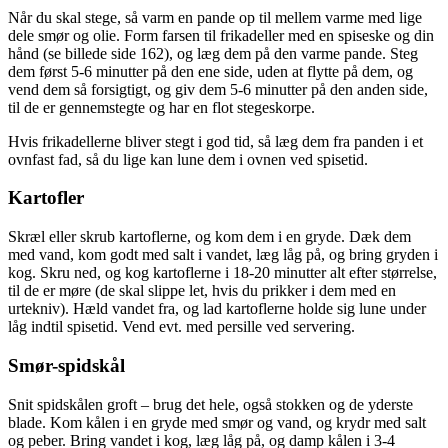
Når du skal stege, så varm en pande op til mellem varme med lige
dele smør og olie. Form farsen til frikadeller med en spiseske og din
hånd (se billede side 162), og læg dem på den varme pande. Steg
dem først 5-6 minutter på den ene side, uden at flytte på dem, og
vend dem så forsigtigt, og giv dem 5-6 minutter på den anden side,
til de er gennemstegte og har en flot stegeskorpe.
Hvis frikadellerne bliver stegt i god tid, så læg dem fra panden i et
ovnfast fad, så du lige kan lune dem i ovnen ved spisetid.
Kartofler
Skræl eller skrub kartoflerne, og kom dem i en gryde. Dæk dem
med vand, kom godt med salt i vandet, læg låg på, og bring gryden i
kog. Skru ned, og kog kartoflerne i 18-20 minutter alt efter størrelse,
til de er møre (de skal slippe let, hvis du prikker i dem med en
urtekniv). Hæld vandet fra, og lad kartoflerne holde sig lune under
låg indtil spisetid. Vend evt. med persille ved servering.
Smør-spidskål
Snit spidskålen groft – brug det hele, også stokken og de yderste
blade. Kom kålen i en gryde med smør og vand, og krydr med salt
og peber. Bring vandet i kog, læg låg på, og damp kålen i 3-4