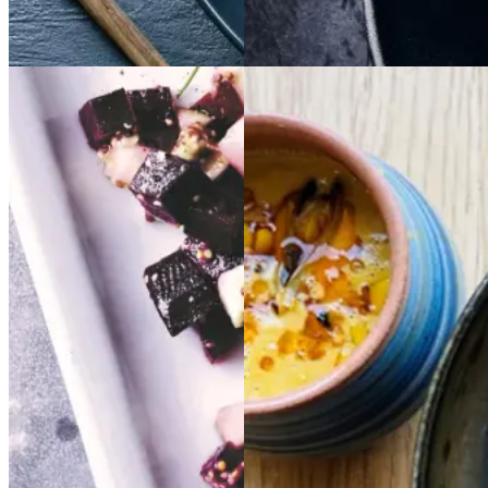
Vintermad
Aftensmad
Sylte
Sylte
Cremet
Cremet
muslingesuppe
musli
ngesuppe
med
med
majs
majs
Gem opskrift
Dansk mad
Frokost