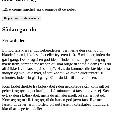
125
g
creme fraiche
1
spsk
sennep
salt og peber
Kopier som indkøbsliste
Sådan gør du
Frikadeller
En god fars kræver lidt forberedelser: Sæt gerne den skål, du vil
blande farsen i, i køleskabet eller fryseren i 10-15 minutter, inden du
går i gang. Det er også en god ide at finde mel, salt, peber, æg og
mælk frem, samt de redskaber, du skal bruge til at måle dem (hvis du
altså ikke laver farsen på ’slump’). Hvis du kommer direkte hjem fra
indkøb og skal lave mad, så sæt kødet i køleskab eller fryser i 10
minutter, inden du går i gang. Så er du klar til at lave farsen.
Kom kødet direkte fra køleskabet i den nedkølede skål, kom salt og
peber i, og rør meget kraftigt i 1-2 minutter, så farsen bliver sej. Sæt
evt. skålen i køleskabet, mens du afmåler mælk og slår ægget ud.
Kom æg og mælk i, og rør, til du har en god jævn fars. Rør melet i
farsen, til det er jævnt fordelt, og sæt farsen i køleskabet, indtil du er
klar til at stege frikadeller.