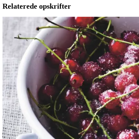
Relaterede opskrifter
Rysteribs
Rysteribs
Gem opskrift
Dessert
Dansk mad
Sommermad
De rødlige bær er en sand
sommerklassiker. De har en frisk
og syrlig smag, som når de koges
op med sukker, udgør et dejligt
tilbehør til søde sager. De kan