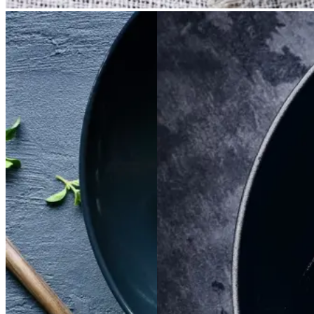
Satja
Satja
de
de
Braiseret
Braiseret
pollo
pollo
oksetværreb
oksetvæ
rreb
Gem opskrift
Gem opskrift
Aftensmad
Dansk mad