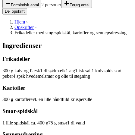
2 personer
Formindsk antal
Forøg antal
Del opskrift
Hjem
›
Opskrifter
›
Frikadeller med smørspidskål, kartofler og sennepsdressing
Ingredienser
Frikadeller
300
g
kalv og flæsk
1
dl
sødmælk
1
æg
1
tsk
salt
1
knivspids
sort
peber
4
spsk
hvedemel
smør og olie til stegning
Kartofler
300
g
kartofler
evt. en lille håndfuld kruspersille
Smør-spidskål
1
lille
spidskål
ca. 400 g
75
g
smør
1
dl
vand
Sennepsdressing