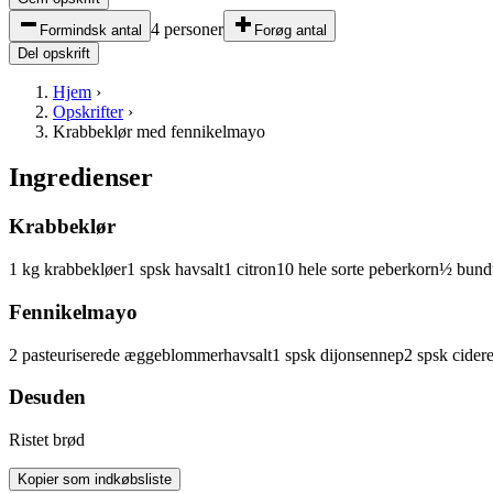
4 personer
Formindsk antal
Forøg antal
Del opskrift
Hjem
›
Opskrifter
›
Krabbeklør med fennikelmayo
Ingredienser
Krabbeklør
1
kg
krabbekløer
1
spsk
havsalt
1
citron
10
hele sorte peberkorn
½
bund
Fennikelmayo
2
pasteuriserede æggeblommer
havsalt
1
spsk
dijonsennep
2
spsk
cider
Desuden
Ristet
brød
Kopier som indkøbsliste