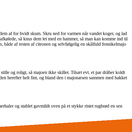
 dem af for hvidt skum. Skru ned for varmen når vandet koger, og lad
let afkølede, så knus dem let med en hammer, så man kan komme ind til
 både af resten af citronen og selvfølgelig en skålfuld fennikelmajo
stille og roligt, så majoen ikke skiller. Tilsæt evt. et par dråber koldt
it den herefter helt fint, og bland den i majonæsen sammen med hakket
rhaler og stablet gavmildt oven på et stykke ristet rugbrød en sen