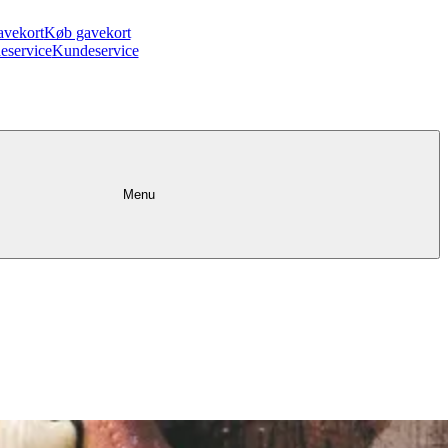
avekort
Køb gavekort
eservice
Kundeservice
Menu