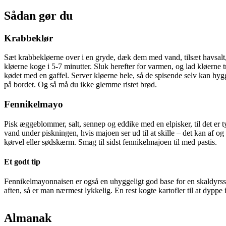
Sådan gør du
Krabbeklør
Sæt krabbekløerne over i en gryde, dæk dem med vand, tilsæt havsalt, 
kløerne koge i 5-7 minutter. Sluk herefter for varmen, og lad kløerne
kødet med en gaffel. Server kløerne hele, så de spisende selv kan hyg
på bordet. Og så må du ikke glemme ristet brød.
Fennikelmayo
Pisk æggeblommer, salt, sennep og eddike med en elpisker, til det er tyk o
vand under piskningen, hvis majoen ser ud til at skille – det kan af o
kørvel eller sødskærm. Smag til sidst fennikelmajoen til med pastis.
Et godt tip
Fennikelmayonnaisen er også en uhyggeligt god base for en skaldyrssal
aften, så er man nærmest lykkelig. En rest kogte kartofler til at dyppe i
Almanak