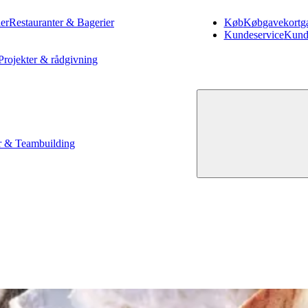
er
Restauranter & Bagerier
Køb
Køb
gavekort
g
Kundeservice
Kund
Projekter & rådgivning
 & Teambuilding