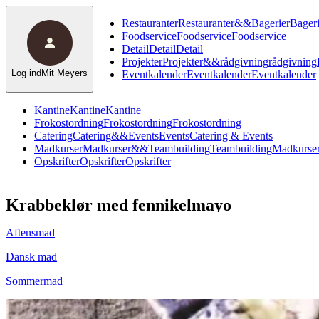
Restauranter
Restauranter
&
&
Bagerier
Bageri
Foodservice
Foodservice
Foodservice
Detail
Detail
Detail
Projekter
Projekter
&
&
rådgivning
rådgivning
Log ind
Mit Meyers
Eventkalender
Eventkalender
Eventkalender
Kantine
Kantine
Kantine
Frokostordning
Frokostordning
Frokostordning
Catering
Catering
&
&
Events
Events
Catering & Events
Madkurser
Madkurser
&
&
Teambuilding
Teambuilding
Madkurser
Opskrifter
Opskrifter
Opskrifter
Krabbeklør med fennikelmayo
Aftensmad
Dansk mad
Sommermad