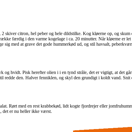
2 skiver citron, hel peber og hele dildstilke. Kog kløerne op, og skum
 trække færdig i den varme kogelage i ca. 20 minutter. Når kløerne er 
ge sig med at grave det gode hummerkød ud, og stil havsalt, peberkværn,
g hvidt. Pisk herefter olien i i en tynd stråle, det er vigtigt, at det går 
g til redde den. Halver fenniklen, og skyl den grundigt i koldt vand. Sn
at. Rørt med en rest krabbekød, lidt kogte fjordrejer eller jomfruhumme
, det er nu heller ikke værst.