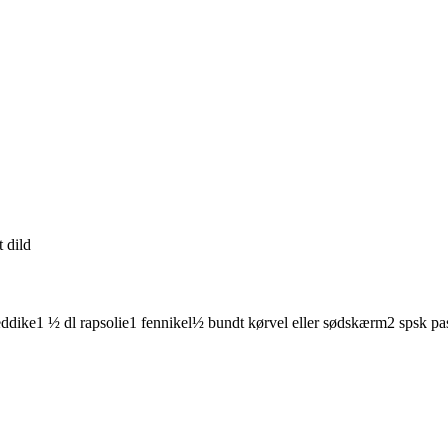
t
dild
eddike
1 ½
dl
rapsolie
1
fennikel
½
bundt
kørvel
eller sødskærm
2
spsk
pa