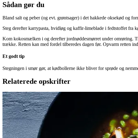
Sådan gør du
Bland salt og peber (og evt. grøntsager) i det hakkede oksekød og fo
Steg derefter karrypasta, hvidløg og kaffir-limeblade i fedtstoffet fra k
Kom kokosmælken i og derefter jordnøddesmørret under omrøring. Til
trække. Retten kan med fordel tilberedes dagen før. Opvarm retten ind
Et godt tip
Stegningen i smør gør, at kødbollerne ikke bliver for sprøde og nem
Relaterede opskrifter