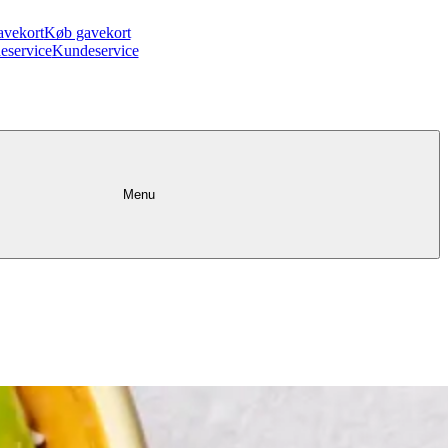
avekort
Køb gavekort
eservice
Kundeservice
Menu