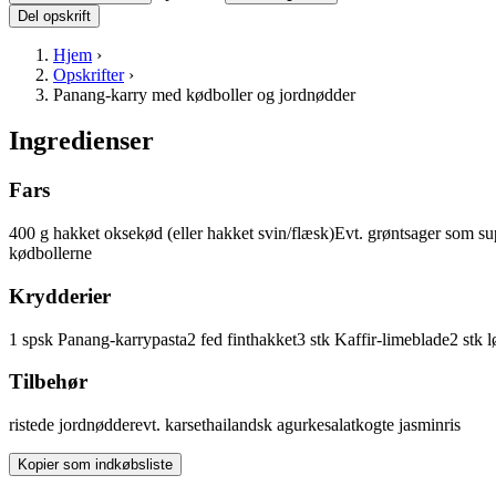
Del opskrift
Hjem
›
Opskrifter
›
Panang-karry med kødboller og jordnødder
Ingredienser
Fars
400
g
hakket oksekød
(eller hakket svin/flæsk)
Evt. grøntsager som sup
kødbollerne
Krydderier
1
spsk
Panang-karrypasta
2
fed
finthakket
3
stk
Kaffir-limeblade
2
stk
l
Tilbehør
ristede
jordnødder
evt. karse
thailandsk agurkesalat
kogte jasminris
Kopier som indkøbsliste