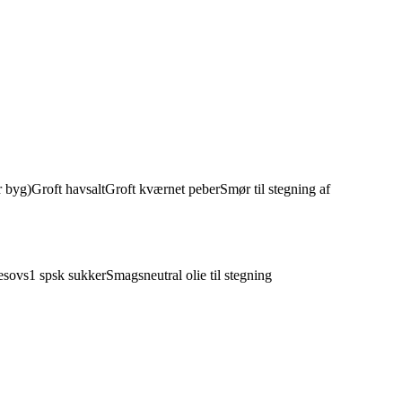
r byg)
Groft havsalt
Groft kværnet peber
Smør til stegning af
esovs
1
spsk
sukker
Smagsneutral olie til stegning