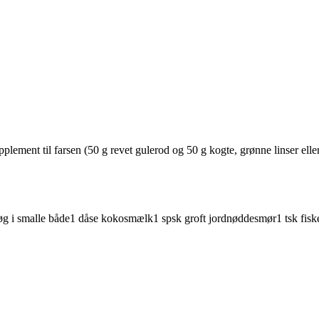
plement til farsen (50 g revet gulerod og 50 g kogte, grønne linser elle
øg
i smalle både
1
dåse
kokosmælk
1
spsk
groft
jordnøddesmør
1
tsk
fisk