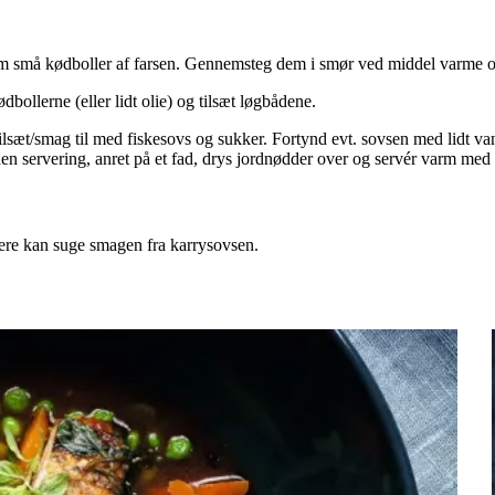
rm små kødboller af farsen. Gennemsteg dem i smør ved middel varme og 
ødbollerne (eller lidt olie) og tilsæt løgbådene.
sæt/smag til med fiskesovs og sukker. Fortynd evt. sovsen med lidt va
en servering, anret på et fad, drys jordnødder over og servér varm med 
mere kan suge smagen fra karrysovsen.
Satja
Satja
de
de
pollo
pollo