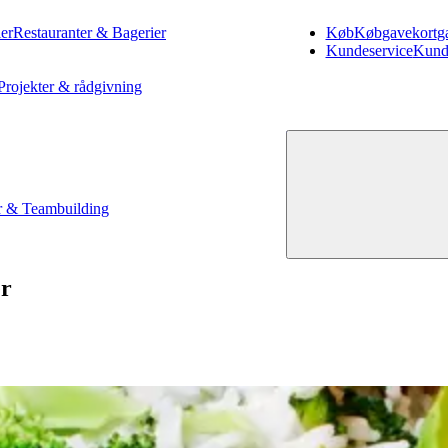
er
Restauranter & Bagerier
Køb
Køb
gavekort
g
Kundeservice
Kund
Projekter & rådgivning
 & Teambuilding
er