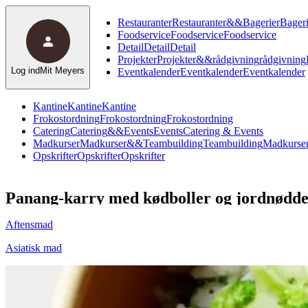
Restauranter
Restauranter
&
&
Bagerier
Bageri
Foodservice
Foodservice
Foodservice
Detail
Detail
Detail
Projekter
Projekter
&
&
rådgivning
rådgivning
Log ind
Mit Meyers
Eventkalender
Eventkalender
Eventkalender
Kantine
Kantine
Kantine
Frokostordning
Frokostordning
Frokostordning
Catering
Catering
&
&
Events
Events
Catering & Events
Madkurser
Madkurser
&
&
Teambuilding
Teambuilding
Madkurser
Opskrifter
Opskrifter
Opskrifter
Panang-karry med kødboller og jordnødd
Aftensmad
Asiatisk mad