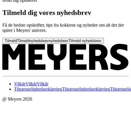
Hold dig opdateret
Tilmeld dig vores nyhedsbrev
Få de bedste opskrifter, tips fra kokkene og nyheder om alt det der
spirer i Meyers' univers.
Tilmeld
Tilmeld
nyhedsbrev
nyhedsbrev
Tilmeld nyhedsbrev
Vilkår
Vilkår
Vilkår
Tilgængelighedserklæring
Tilgængelighedserklæring
Tilgængeli
@ Meyers 2026