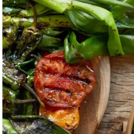
sauce
Gem opskrift
Vegansk
Vegetarisk
Vores version af den traditionelle
salat empedrat fra det catalanske
køkken. Spis den med brød som
en let frokost eller i et større
måltid som her. Salbitxada minder
noget om en anden ligeledes
catalansk sauce, romesco. I
Catalonien spises den til såkaldte
calcots, der er små porrelignende
løg. Dem griller man helt sorte, så
fjerner man den yderste skal og