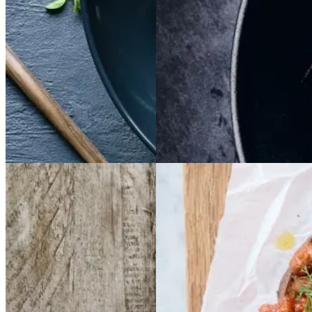
Gem opskrift
Gem opskrift
Aftensmad
Dansk mad
Vintermad
Aftensmad
Frikadeller
Frikadell
Baked
Baked
er
med
med
beans
beans
på
på