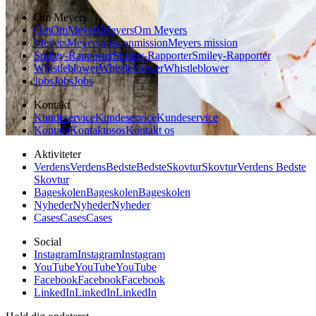
Om Meyers
Om
Om
Meyers
Meyers
Om Meyers
Meyers
Meyers
mission
mission
Meyers mission
Smiley-Rapporter
Smiley-Rapporter
Smiley-Rapporter
Whistleblower
Whistleblower
Whistleblower
Jobs
Jobs
Jobs
Kontakt
Kundeservice
Kundeservice
Kundeservice
Kontakt
Kontakt
os
os
Kontakt os
Aktiviteter
Verdens
Verdens
Bedste
Bedste
Skovtur
Skovtur
Verdens Bedste
Skovtur
Bageskolen
Bageskolen
Bageskolen
Nyheder
Nyheder
Nyheder
Cases
Cases
Cases
Social
Instagram
Instagram
Instagram
YouTube
YouTube
YouTube
Facebook
Facebook
Facebook
LinkedIn
LinkedIn
LinkedIn