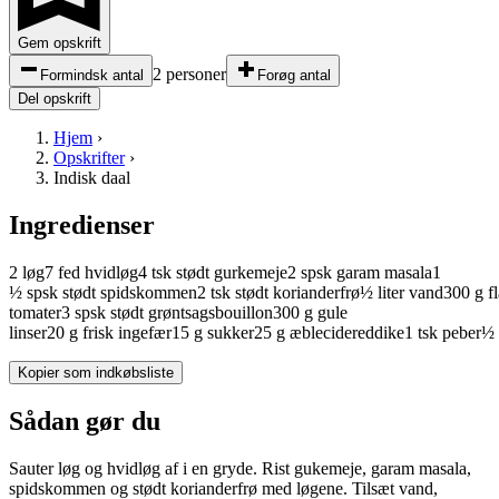
Gem opskrift
2 personer
Formindsk antal
Forøg antal
Del opskrift
Hjem
›
Opskrifter
›
Indisk daal
Ingredienser
2
løg
7
fed
hvidløg
4
tsk
stødt
gurkemeje
2
spsk
garam masala
1
½
spsk
stødt
spidskommen
2
tsk
stødt
korianderfrø
½
liter
vand
300
g
f
tomater
3
spsk
stødt
grøntsagsbouillon
300
g
gule
linser
20
g
frisk
ingefær
15
g
sukker
25
g
æblecidereddike
1
tsk
peber
½
Kopier som indkøbsliste
Sådan gør du
Sauter løg og hvidløg af i en gryde. Rist gukemeje, garam masala,
spidskommen og stødt korianderfrø med løgene. Tilsæt vand,