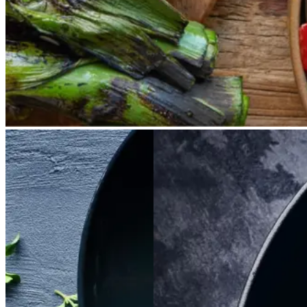
dypper det fløjlsbløde løg i
saucen. Calcots er svære at
opdrive på disse kanter, men små
nye porrer kan bruges.
Satja
Satja
de
de
Braiseret
Braiseret
pollo
pollo
oksetværreb
oksetvæ
rreb