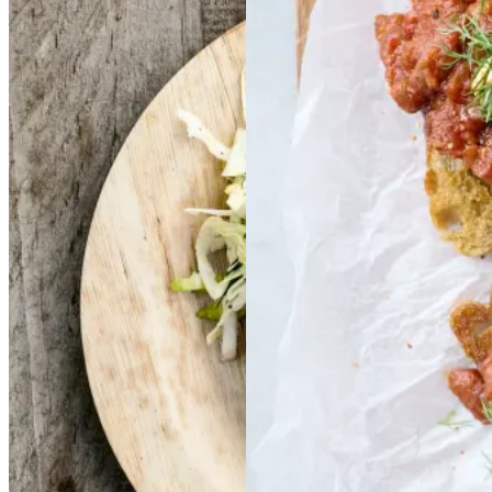
smørspidskål,
smørsp
stegt
stegt
brød
brød
idskål,
kartofler
kartofler
og
og
sennepsdressing
senn
epsdressing
Gem opskrift
Morgenmad
Vegetarisk
Gem opskrift
Aftensmad
Forårsmad
Sommermad
Dansk mad