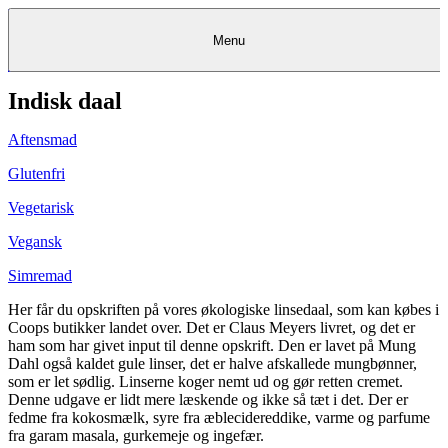
Menu
Indisk daal
Kantine
Restauranter
Køb
Køb
Kantine
gavekort
Restauranter
Kantine
gavekort
&
Køb gavekort
&
Bagerier
Bagerier
Restauranter &
Frokostordning
Bagerier
Kundeservice
Kundeservice
Frokostordning
Kundeservice
Frokostordning
Catering
Foodservice
Catering
Foodservice
&
&
Events
Foodservice
Events
Catering & Events
Aftensmad
Madkurser
Detail
Detail
Madkurser
Detail
Log ind
&
&
Teambuilding
Mit Meyers
Teambuilding
Madkurse
& Teambuilding
Projekter
Projekter
&
&
rådgivning
rådgivning
Projekter &
Glutenfri
Opskrifter
rådgivning
Opskrifter
Opskrifter
Eventkalender
Eventkalender
Eventkalender
Vegetarisk
Vegansk
Simremad
Her får du opskriften på vores økologiske linsedaal, som kan købes i
Coops butikker landet over. Det er Claus Meyers livret, og det er
ham som har givet input til denne opskrift. Den er lavet på Mung
Dahl også kaldet gule linser, det er halve afskallede mungbønner,
som er let sødlig. Linserne koger nemt ud og gør retten cremet.
Denne udgave er lidt mere læskende og ikke så tæt i det. Der er
fedme fra kokosmælk, syre fra æblecidereddike, varme og parfume
fra garam masala, gurkemeje og ingefær.