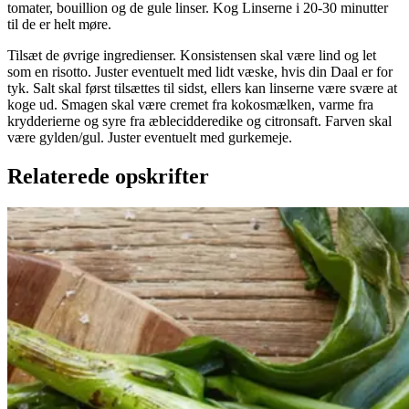
tomater, bouillion og de gule linser. Kog Linserne i 20-30 minutter
til de er helt møre.
Tilsæt de øvrige ingredienser. Konsistensen skal være lind og let
som en risotto. Juster eventuelt med lidt væske, hvis din Daal er for
tyk. Salt skal først tilsættes til sidst, ellers kan linserne være svære at
koge ud. Smagen skal være cremet fra kokosmælken, varme fra
krydderierne og syre fra æblecidderedike og citronsaft. Farven skal
være gylden/gul. Juster eventuelt med gurkemeje.
Relaterede opskrifter
Catalansk
Catalansk
bønnesalat
bønnesala
t
med
med
grillede
grillede
grøntsager
grøntsage
r
og
og
salbitxada-
sauce
salbitxada-