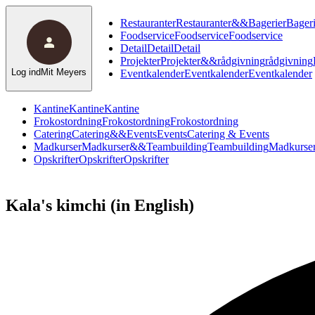
Restauranter
Restauranter
&
&
Bagerier
Bageri
Foodservice
Foodservice
Foodservice
Detail
Detail
Detail
Projekter
Projekter
&
&
rådgivning
rådgivning
Log ind
Mit Meyers
Eventkalender
Eventkalender
Eventkalender
Kantine
Kantine
Kantine
Frokostordning
Frokostordning
Frokostordning
Catering
Catering
&
&
Events
Events
Catering & Events
Madkurser
Madkurser
&
&
Teambuilding
Teambuilding
Madkurser
Opskrifter
Opskrifter
Opskrifter
Kala's
kimchi
(in
English)