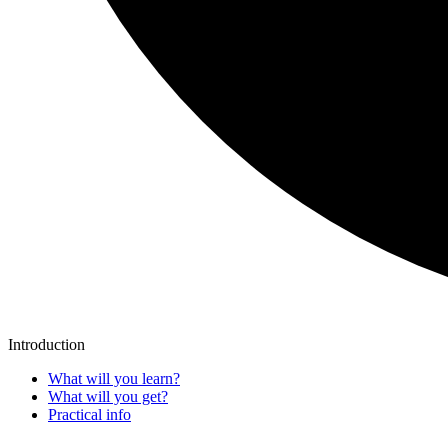
Introduction
What will you learn?
What will you get?
Practical info