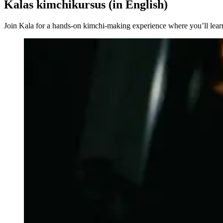
Kalas kimchikursus (in English)
Join Kala for a hands-on kimchi-making experience where you’ll learn 