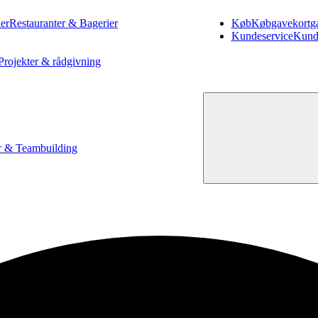
er
Restauranter & Bagerier
Køb
Køb
gavekort
g
Kundeservice
Kund
Projekter & rådgivning
 & Teambuilding