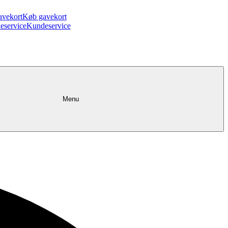
avekort
Køb gavekort
eservice
Kundeservice
Menu