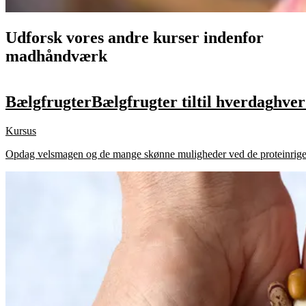
Udforsk vores andre kurser indenfor
madhåndværk
Bælgfrugter
Bælgfrugter
til
til
hverdag
hver
Kursus
Opdag velsmagen og de mange skønne muligheder ved de proteinrige, su