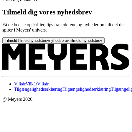
Tilmeld dig vores nyhedsbrev
Få de bedste opskrifter, tips fra kokkene og nyheder om alt det der
spirer i Meyers' univers.
Tilmeld
Tilmeld
nyhedsbrev
nyhedsbrev
Tilmeld nyhedsbrev
Vilkår
Vilkår
Vilkår
Tilgængelighedserklæring
Tilgængelighedserklæring
Tilgængeli
@ Meyers 2026