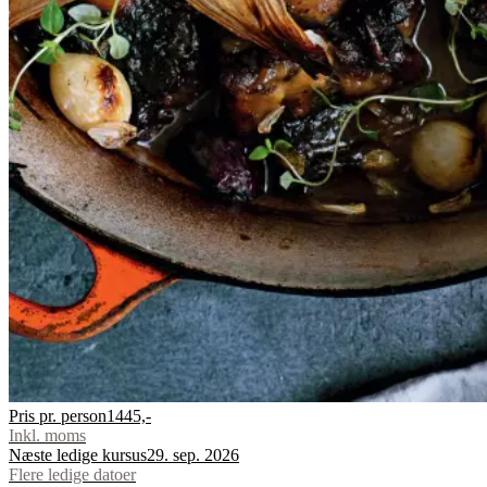
Pris pr. person
1445,-
Inkl. moms
Næste ledige kursus
29. sep. 2026
Flere ledige datoer