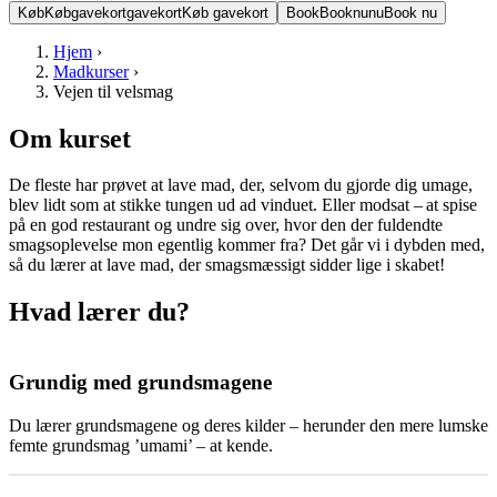
Køb
Køb
gavekort
gavekort
Køb gavekort
Book
Book
nu
nu
Book nu
Hjem
›
Madkurser
›
Vejen til velsmag
Om kurset
De fleste har prøvet at lave mad, der, selvom du gjorde dig umage,
blev lidt som at stikke tungen ud ad vinduet. Eller modsat – at spise
på en god restaurant og undre sig over, hvor den der fuldendte
smagsoplevelse mon egentlig kommer fra? Det går vi i dybden med,
så du lærer at lave mad, der smagsmæssigt sidder lige i skabet!
Hvad lærer du?
Grundig med grundsmagene
Du lærer grundsmagene og deres kilder – herunder den mere lumske
femte grundsmag ’umami’ – at kende.