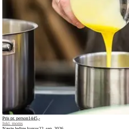
Pris pr. person
1445,-
Inkl. moms
Næste ledige kursus
22. sep. 2026