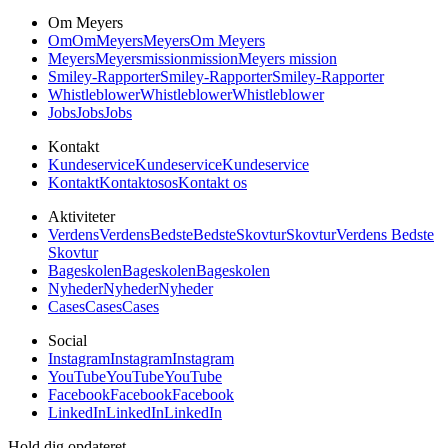
Om Meyers
Om
Om
Meyers
Meyers
Om Meyers
Meyers
Meyers
mission
mission
Meyers mission
Smiley-Rapporter
Smiley-Rapporter
Smiley-Rapporter
Whistleblower
Whistleblower
Whistleblower
Jobs
Jobs
Jobs
Kontakt
Kundeservice
Kundeservice
Kundeservice
Kontakt
Kontakt
os
os
Kontakt os
Aktiviteter
Verdens
Verdens
Bedste
Bedste
Skovtur
Skovtur
Verdens Bedste
Skovtur
Bageskolen
Bageskolen
Bageskolen
Nyheder
Nyheder
Nyheder
Cases
Cases
Cases
Social
Instagram
Instagram
Instagram
YouTube
YouTube
YouTube
Facebook
Facebook
Facebook
LinkedIn
LinkedIn
LinkedIn
Hold dig opdateret