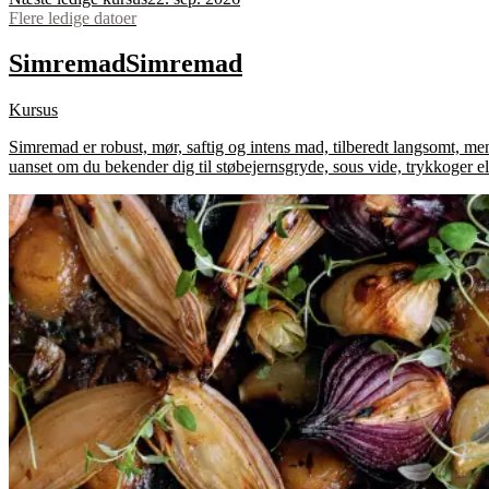
Flere ledige datoer
Simremad
Simremad
Kursus
Simremad er robust, mør, saftig og intens mad, tilberedt langsomt, me
uanset om du bekender dig til støbejernsgryde, sous vide, trykkoger el