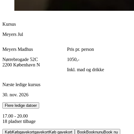
Kursus
Meyers Jul
Meyers Madhus
Pris pr. person
Nørrebrogade 52C
1050,-
2200 København N
Inkl. mad og drikke
Næste ledige kursus
30. nov. 2026
Flere ledige datoer
17.00 - 20.00
18 pladser tilbage
Køb
Køb
gavekort
gavekort
Køb gavekort
Book
Book
nu
nu
Book nu