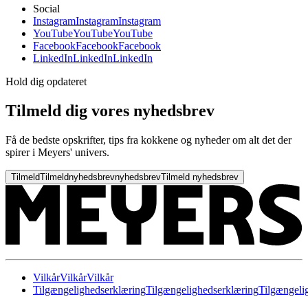
Social
Instagram
Instagram
Instagram
YouTube
YouTube
YouTube
Facebook
Facebook
Facebook
LinkedIn
LinkedIn
LinkedIn
Hold dig opdateret
Tilmeld dig vores nyhedsbrev
Få de bedste opskrifter, tips fra kokkene og nyheder om alt det der
spirer i Meyers' univers.
Tilmeld
Tilmeld
nyhedsbrev
nyhedsbrev
Tilmeld nyhedsbrev
Vilkår
Vilkår
Vilkår
Tilgængelighedserklæring
Tilgængelighedserklæring
Tilgængeli