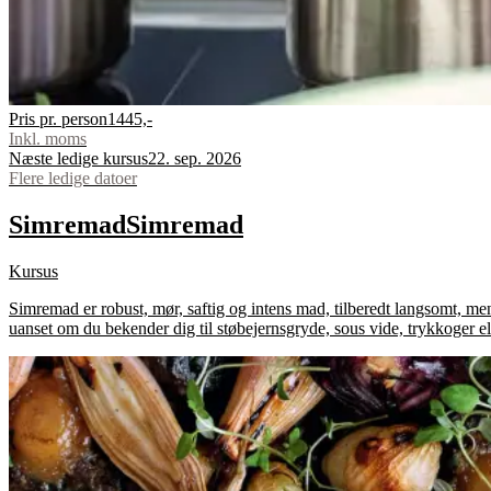
Pris pr. person
1445,-
Inkl. moms
Næste ledige kursus
22. sep. 2026
Flere ledige datoer
Simremad
Simremad
Kursus
Simremad er robust, mør, saftig og intens mad, tilberedt langsomt, me
uanset om du bekender dig til støbejernsgryde, sous vide, trykkoger el