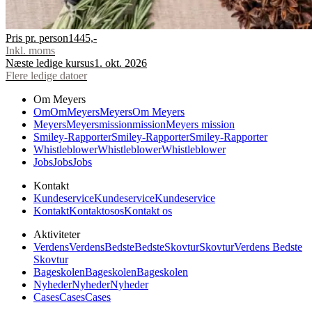
Pris pr. person
1445,-
Inkl. moms
Næste ledige kursus
1. okt. 2026
Flere ledige datoer
Om Meyers
Om
Om
Meyers
Meyers
Om Meyers
Meyers
Meyers
mission
mission
Meyers mission
Smiley-Rapporter
Smiley-Rapporter
Smiley-Rapporter
Whistleblower
Whistleblower
Whistleblower
Jobs
Jobs
Jobs
Kontakt
Kundeservice
Kundeservice
Kundeservice
Kontakt
Kontakt
os
os
Kontakt os
Aktiviteter
Verdens
Verdens
Bedste
Bedste
Skovtur
Skovtur
Verdens Bedste
Skovtur
Bageskolen
Bageskolen
Bageskolen
Nyheder
Nyheder
Nyheder
Cases
Cases
Cases