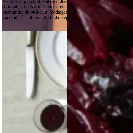
Ved køb af gavekort skal du indtaste dine egne kontaktoplysninger
som køber. Gavekortet fremsendes på den oplyste mailadresse, så
medmindre du ønsker, at modtageren skal informeres om gavekortet
via mail, så skal du indtaste dine egne kontaktoplysninger.