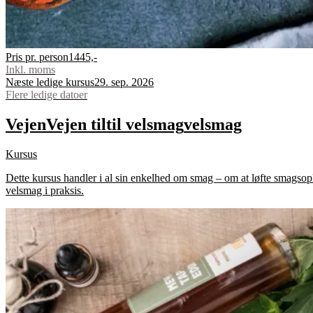
Pris pr. person
1445,-
Inkl. moms
Næste ledige kursus
29. sep. 2026
Flere ledige datoer
Vejen
Vejen
til
til
velsmag
velsmag
Kursus
Dette kursus handler i al sin enkelhed om smag – om at løfte smagsopl
velsmag i praksis.