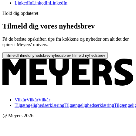
LinkedIn
LinkedIn
LinkedIn
Hold dig opdateret
Tilmeld dig vores nyhedsbrev
Få de bedste opskrifter, tips fra kokkene og nyheder om alt det der
spirer i Meyers' univers.
Tilmeld
Tilmeld
nyhedsbrev
nyhedsbrev
Tilmeld nyhedsbrev
Vilkår
Vilkår
Vilkår
Tilgængelighedserklæring
Tilgængelighedserklæring
Tilgængeli
@ Meyers 2026