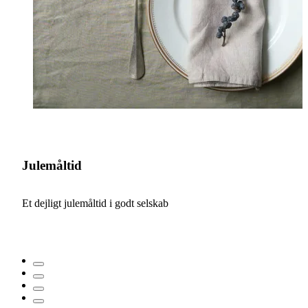
Julemåltid
Et dejligt julemåltid i godt selskab
V