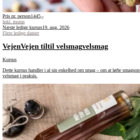
Pris pr. person
1445,-
Inkl. moms
Næste ledige kursus
19. aug. 2026
Flere ledige datoer
Vejen
Vejen
til
til
velsmag
velsmag
Kursus
Dette kursus handler i al sin enkelhed om smag – om at løfte smagsopl
velsmag i praksis.