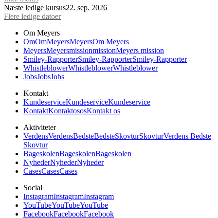
Næste ledige kursus
22. sep. 2026
Flere ledige datoer
Om Meyers
Om
Om
Meyers
Meyers
Om Meyers
Meyers
Meyers
mission
mission
Meyers mission
Smiley-Rapporter
Smiley-Rapporter
Smiley-Rapporter
Whistleblower
Whistleblower
Whistleblower
Jobs
Jobs
Jobs
Kontakt
Kundeservice
Kundeservice
Kundeservice
Kontakt
Kontakt
os
os
Kontakt os
Aktiviteter
Verdens
Verdens
Bedste
Bedste
Skovtur
Skovtur
Verdens Bedste
Skovtur
Bageskolen
Bageskolen
Bageskolen
Nyheder
Nyheder
Nyheder
Cases
Cases
Cases
Social
Instagram
Instagram
Instagram
YouTube
YouTube
YouTube
Facebook
Facebook
Facebook