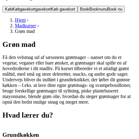
Køb
Køb
gavekort
gavekort
Køb gavekort
Book
Book
nu
nu
Book nu
Hjem
›
Madkurser
›
Grøn mad
Grøn mad
Få den velsmag ud af sæsonens grøntsager – uanset om du er
vegetar, veganer eller bare ønsker, at grøntsager skal spille en af
hovedrollerne i dit madliv. På kurset tilbereder vi et alsidigt grønt
måltid, med små og store deleretter, snacks, og andre gode sager.
Undervejs bliver du indført i grundteknikker, der løfter dit grønne
køkken – f.eks. at lave dine egne grøntsags- og svampebouilloner,
bruge forskellige grøntsager til syltning, piske plantebaseret
mayonnaise, blende grøn olie, hvordan du steger grøntsager for at
opnå den bedst mulige smag og meget mere.
Hvad lærer du?
Grundkøkken