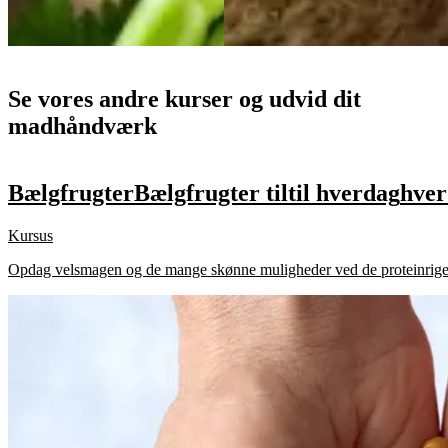
Se vores andre kurser og udvid dit
madhåndværk
Bælgfrugter
Bælgfrugter
til
til
hverdag
hver
Kursus
Opdag velsmagen og de mange skønne muligheder ved de proteinrige, su