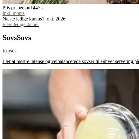
Pris pr. person
1445,-
Inkl. moms
Næste ledige kursus
1. okt. 2026
Flere ledige datoer
Sovs
Sovs
Kursus
Lær at mestre intense og velbalancerede sovser til enhver servering på