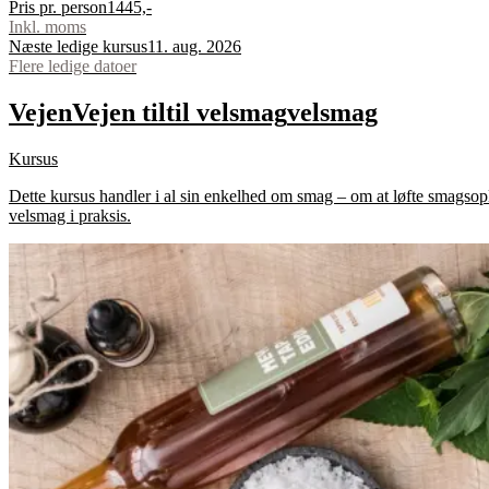
Pris pr. person
1445,-
Inkl. moms
Næste ledige kursus
11. aug. 2026
Flere ledige datoer
Vejen
Vejen
til
til
velsmag
velsmag
Kursus
Dette kursus handler i al sin enkelhed om smag – om at løfte smagsopl
velsmag i praksis.