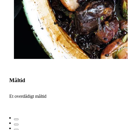
Måltid
Et overdådigt måltid
V