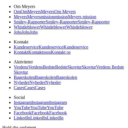
Om Meyers
Om
Om
Meyers
Meyers
Om Meyers
Meyers
Meyers
mission
mission
Meyers mission
Smiley-Rapporter
Smiley-Rapporter
Smiley-Rapporter
Whistleblower
Whistleblower
Whistleblower
Jobs
Jobs
Jobs
Kontakt
Kundeservice
Kundeservice
Kundeservice
Kontakt
Kontakt
os
os
Kontakt os
Aktiviteter
Verdens
Verdens
Bedste
Bedste
Skovtur
Skovtur
Verdens Bedste
Skovtur
Bageskolen
Bageskolen
Bageskolen
Nyheder
Nyheder
Nyheder
Cases
Cases
Cases
Social
Instagram
Instagram
Instagram
YouTube
YouTube
YouTube
Facebook
Facebook
Facebook
LinkedIn
LinkedIn
LinkedIn
Hold dig opdateret