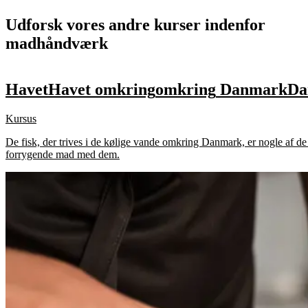
Udforsk vores andre kurser indenfor
madhåndværk
Havet
Havet
omkring
omkring
Danmark
Da
Kursus
De fisk, der trives i de kølige vande omkring Danmark, er nogle af de 
forrygende mad med dem.