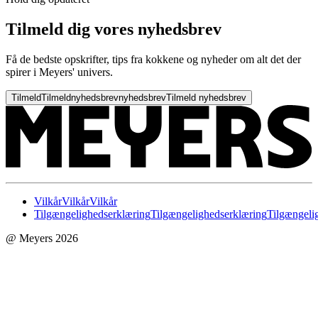
Tilmeld dig vores nyhedsbrev
Få de bedste opskrifter, tips fra kokkene og nyheder om alt det der
spirer i Meyers' univers.
Tilmeld
Tilmeld
nyhedsbrev
nyhedsbrev
Tilmeld nyhedsbrev
Vilkår
Vilkår
Vilkår
Tilgængelighedserklæring
Tilgængelighedserklæring
Tilgængeli
@ Meyers 2026