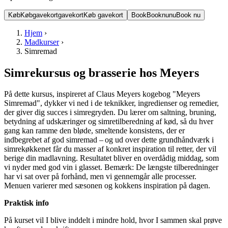
Køb
Køb
gavekort
gavekort
Køb gavekort
Book
Book
nu
nu
Book nu
Hjem
›
Madkurser
›
Simremad
Simrekursus og brasserie hos Meyers
På dette kursus, inspireret af Claus Meyers kogebog "Meyers
Simremad", dykker vi ned i de teknikker, ingredienser og remedier,
der giver dig succes i simregryden. Du lærer om saltning, bruning,
betydning af udskæringer og simretilberedning af kød, så du hver
gang kan ramme den bløde, smeltende konsistens, der er
indbegrebet af god simremad – og ud over dette grundhåndværk i
simrekøkkenet får du masser af konkret inspiration til retter, der vil
berige din madlavning. Resultatet bliver en overdådig middag, som
vi nyder med god vin i glasset. Bemærk: De længste tilberedninger
har vi sat over på forhånd, men vi gennemgår alle processer.
Menuen varierer med sæsonen og kokkens inspiration på dagen.
Praktisk info
På kurset vil I blive inddelt i mindre hold, hvor I sammen skal prøve