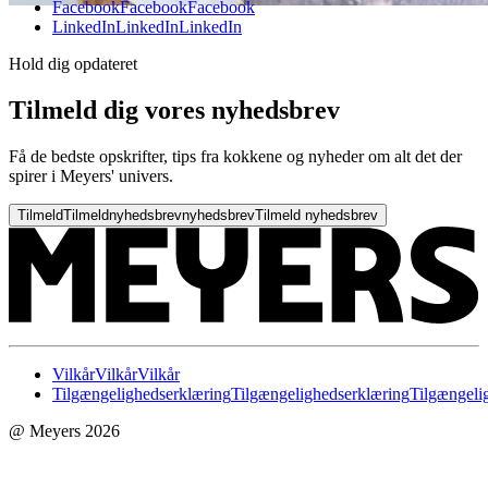
Facebook
Facebook
Facebook
LinkedIn
LinkedIn
LinkedIn
Hold dig opdateret
Tilmeld dig vores nyhedsbrev
Få de bedste opskrifter, tips fra kokkene og nyheder om alt det der
spirer i Meyers' univers.
Tilmeld
Tilmeld
nyhedsbrev
nyhedsbrev
Tilmeld nyhedsbrev
Vilkår
Vilkår
Vilkår
Tilgængelighedserklæring
Tilgængelighedserklæring
Tilgængeli
@ Meyers 2026