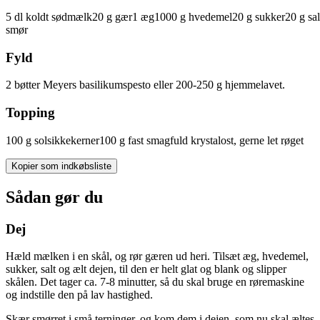
5
dl
koldt
sødmælk
20
g
gær
1
æg
1000
g
hvedemel
20
g
sukker
20
g
sal
smør
Fyld
2
bøtter Meyers basilikumspesto eller 200-250 g hjemmelavet.
Topping
100
g
solsikkekerner
100
g
fast smagfuld krystalost, gerne let røget
Kopier som indkøbsliste
Sådan gør du
Dej
Hæld mælken i en skål, og rør gæren ud heri. Tilsæt æg, hvedemel,
sukker, salt og ælt dejen, til den er helt glat og blank og slipper
skålen. Det tager ca. 7-8 minutter, så du skal bruge en røremaskine
og indstille den på lav hastighed.
Skær smørret i små terninger, og kom dem i dejen, som nu skal æltes