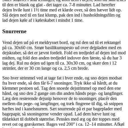
til den er blank og glat - det tager ca. 7-8 minutter. Lad herefter
dejen hvile lunt i 1½ time med et klæde over, så den hæver lidt op.
Slå dejen ned til en fast klump, pak den ind i husholdningsfilm og
lad dejen køle af i køleskabet i mindst 1 time.
Snurrerne
Vend dejen ud på et meldrysset bord, og rul den ud til et rektangel
på ca. 30x60 cm. Smør basilikumspesto ud over dejpladen med en
dejskraber, så det er jævnt fordelt. Fold en tredjedel af dejen ind mod
midten, og fold den anden tredjedel indover den første, så du har 3
lag dej. Rul nu dejen ud igen til ca. 30x30 cm, og skær den i 12
strimler, der er 30 cm lange og ca. 2,5 cm brede.
Sno hver strimmel ved at tage fat i hver ende, og sno dejen modsat
fra hver ende, så den får 6-7 snoninger. Tryk ikke så hårdt, at du
klemmer pestoen ud. Tag den snoede dejstrimmel op med den ene
hånd, og sno den 2 gange om din anden hånds pege- og langfinger.
Læg den resterende dejsnip henover de to snoninger, placér den
mellem din pege- og langfinger, og træk fingrene til dig, så snippen
hæftes ind i kanelsnurren. Sæt snurrende på et par bageplader med
bagepapir, så snoningerne vender opad. Lad dem hæve lunt og
tildækket til dobbelt størrelse. Pensles med æg og der toppes med
revet ost og græskerner. Bages ved 200° i ca. 12–14 minutter. Afkøl