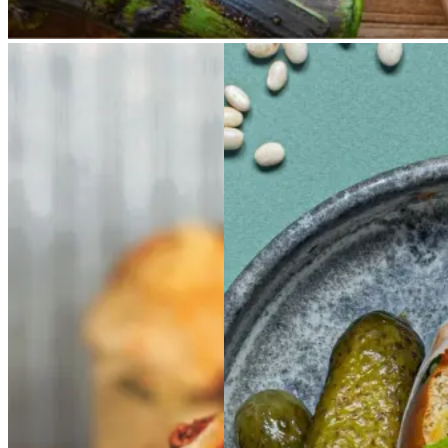
Ølandssnegle
Ølands
Sloppy
Sloppy
Joe
Joe
snegle
med
med
tomat
tomat
og
og
ost
ost
Gem opskrift
Morgenmad
Frokost
Gem opskrift