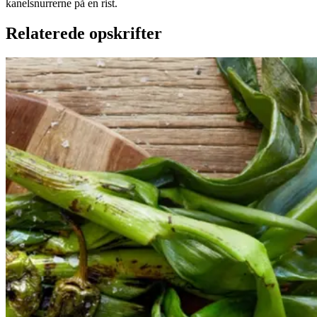
kanelsnurrerne på en rist.
Relaterede opskrifter
Catalansk
Catalansk
bønnesalat
bønnesala
t
med
med
grillede
grillede
grøntsager
grøntsage
r
og
og
salbitxada-
sauce
salbitxada-
sauce