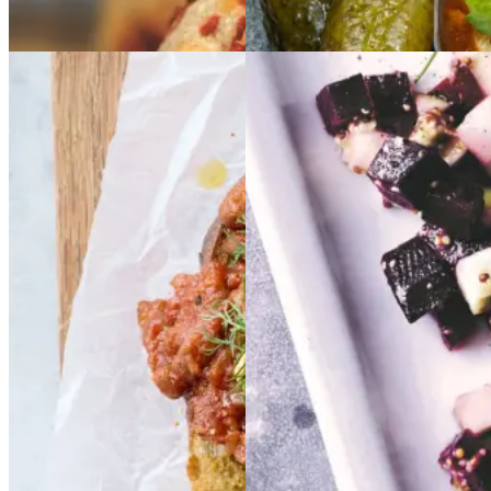
Frokost
Baked
Baked
Sylte
Sylte
beans
beans
på
på
stegt
stegt
brød
brød
Gem opskrift
Dansk mad
Gem opskrift
Frokost
Morgenmad