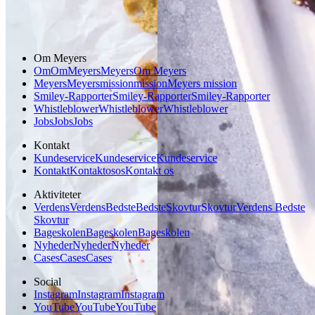
Vegetarisk
Om Meyers
Om
Om
Meyers
Meyers
Om Meyers
Meyers
Meyers
mission
mission
Meyers mission
Smiley-Rapporter
Smiley-Rapporter
Smiley-Rapporter
Whistleblower
Whistleblower
Whistleblower
Jobs
Jobs
Jobs
Kontakt
Kundeservice
Kundeservice
Kundeservice
Kontakt
Kontakt
os
os
Kontakt os
Aktiviteter
Verdens
Verdens
Bedste
Bedste
Skovtur
Skovtur
Verdens Bedste
Skovtur
Bageskolen
Bageskolen
Bageskolen
Nyheder
Nyheder
Nyheder
Cases
Cases
Cases
Social
Instagram
Instagram
Instagram
YouTube
YouTube
YouTube