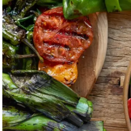
Gem opskrift
Vegansk
Vegetarisk
Vores version af den traditionelle
salat empedrat fra det catalanske
køkken. Spis den med brød som
en let frokost eller i et større
måltid som her. Salbitxada minder
noget om en anden ligeledes
catalansk sauce, romesco. I
Catalonien spises den til såkaldte
calcots, der er små porrelignende
løg. Dem griller man helt sorte, så
fjerner man den yderste skal og
dypper det fløjlsbløde løg i
saucen. Calcots er svære at
opdrive på disse kanter, men små
nye porrer kan bruges.