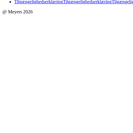
Tilgængelighedserklæring
Tilgængelighedserklæring
Tilgængeli
@ Meyers 2026