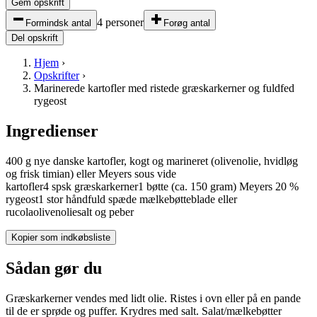
Gem opskrift
4 personer
Formindsk antal
Forøg antal
Del opskrift
Hjem
›
Opskrifter
›
Marinerede kartofler med ristede græskarkerner og fuldfed
rygeost
Ingredienser
400
g
nye danske kartofler, kogt og marineret (olivenolie, hvidløg
og frisk timian) eller Meyers sous vide
kartofler
4
spsk
græskarkerner
1
bøtte
(ca. 150 gram)
Meyers 20 %
rygeost
1
stor håndfuld
spæde mælkebøtteblade eller
rucola
olivenolie
salt og peber
Kopier som indkøbsliste
Sådan gør du
Græskarkerner vendes med lidt olie. Ristes i ovn eller på en pande
til de er sprøde og puffer. Krydres med salt. Salat/mælkebøtter