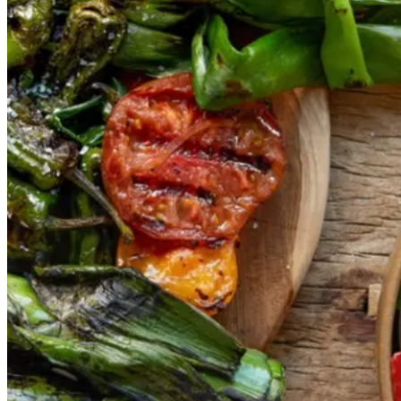
Gem opskrift
Vegansk
Vegetarisk
Vores version af den traditionelle
salat empedrat fra det catalanske
køkken. Spis den med brød som
en let frokost eller i et større
måltid som her. Salbitxada minder
noget om en anden ligeledes
catalansk sauce, romesco. I
Catalonien spises den til såkaldte
calcots, der er små porrelignende
løg. Dem griller man helt sorte, så
fjerner man den yderste skal og
dypper det fløjlsbløde løg i
saucen. Calcots er svære at
opdrive på disse kanter, men små
nye porrer kan bruges.