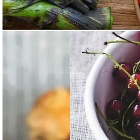
Ølandssnegle
Ølands
Rysteribs
Rysteribs
snegle
med
med
tomat
tomat
og
og
ost
ost
Gem opskrift
Dessert