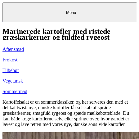
Menu
Marinerede kartofler med ristede
Kantine
Restauranter
Køb
Køb
Kantine
gavekort
Restauranter
Kantine
gavekort
&
Køb gavekort
&
Bagerier
Bagerier
Restauranter &
Frokostordning
Bagerier
Kundeservice
Kundeservice
Frokostordning
Kundeservice
Frokostordning
græskarkerner og fuldfed rygeost
Catering
Foodservice
Catering
Foodservice
&
&
Events
Foodservice
Events
Catering & Events
Madkurser
Detail
Detail
Madkurser
Detail
Log ind
&
&
Teambuilding
Mit Meyers
Teambuilding
Madkurse
Aftensmad
& Teambuilding
Projekter
Projekter
&
&
rådgivning
rådgivning
Projekter &
Opskrifter
rådgivning
Opskrifter
Opskrifter
Frokost
Eventkalender
Eventkalender
Eventkalender
Tilbehør
Vegetarisk
Sommermad
Kartoffelsalat er en sommerklassiker, og her serveres den med et
delikat twist: nye, danske kartofler får selskab af sprøde
græskarkerner, smagfuld rygeost og spæde mælkebøtteblade. Du
kan både koge kartoflerne selv, eller springe over, hvor gærdet er
lavest og lave retten med vores nye, danske sous-vide kartofler.