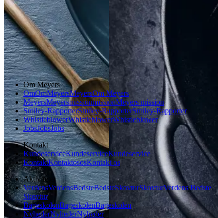
Gem opskrift
Aftensmad
Dansk mad
Vintermad
Aftensmad
Om Meyers
Om
Om
Meyers
Meyers
Om Meyers
Meyers
Meyers
mission
mission
Meyers mission
Smiley-Rapporter
Smiley-Rapporter
Smiley-Rapporter
Whistleblower
Whistleblower
Whistleblower
Jobs
Jobs
Jobs
Kontakt
Kundeservice
Kundeservice
Kundeservice
Kontakt
Kontakt
os
os
Kontakt os
Aktiviteter
Verdens
Verdens
Bedste
Bedste
Skovtur
Skovtur
Verdens Bedste
Skovtur
Bageskolen
Bageskolen
Bageskolen
Nyheder
Nyheder
Nyheder