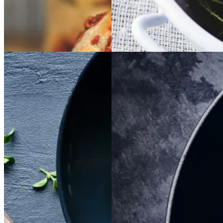
Dansk mad
Gem opskrift
Sommermad
Frokost
Satja
Satja
de
de
Braiseret
Braiseret
pollo
pollo
oksetværreb
oksetvæ
rreb
Gem opskrift