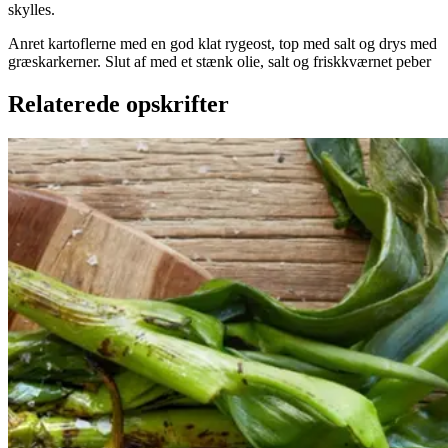
skylles.
Anret kartoflerne med en god klat rygeost, top med salt og drys med
græskarkerner. Slut af med et stænk olie, salt og friskkværnet peber
Relaterede opskrifter
Catalansk
Catalansk
bønnesalat
bønnesala
t
med
med
grillede
grillede
grøntsager
grøntsage
r
og
og
salbitxada-
sauce
salbitxada-
sauce