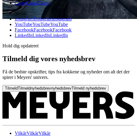
Cases
Cases
Cases
Social
Instagram
Instagram
Instagram
YouTube
YouTube
YouTube
Facebook
Facebook
Facebook
LinkedIn
LinkedIn
LinkedIn
Hold dig opdateret
Tilmeld dig vores nyhedsbrev
Få de bedste opskrifter, tips fra kokkene og nyheder om alt det der
spirer i Meyers' univers.
Tilmeld
Tilmeld
nyhedsbrev
nyhedsbrev
Tilmeld nyhedsbrev
Vilkår
Vilkår
Vilkår