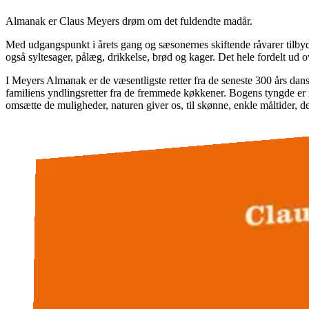
Almanak er Claus Meyers drøm om det fuldendte madår.
Med udgangspunkt i årets gang og sæsonernes skiftende råvarer tilbyd
også syltesager, pålæg, drikkelse, brød og kager. Det hele fordelt ud o
I Meyers Almanak er de væsentligste retter fra de seneste 300 års dan
familiens yndlingsretter fra de fremmede køkkener. Bogens tyngde er i
omsætte de muligheder, naturen giver os, til skønne, enkle måltider, de