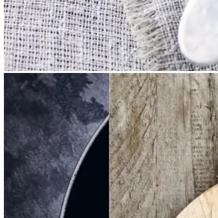
Braiseret
Braiseret
Frikadeller
Frikadell
oksetværreb
oksetvæ
er
med
med
rreb
smørspidskål,
smørsp
idskål,
kartofler
kartofler
og
og