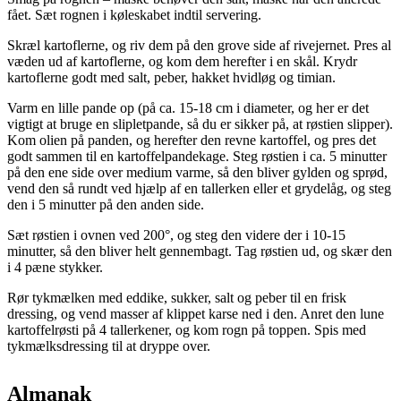
fået. Sæt rognen i køleskabet indtil servering.
Skræl kartoflerne, og riv dem på den grove side af rivejernet. Pres al
væden ud af kar­toflerne, og kom dem herefter i en skål. Krydr
kartoflerne godt med salt, peber, hakket hvidløg og timian.
Varm en lille pande op (på ca. 15-­18 cm i diameter, og her er det
vigtigt at bruge en slip­let­pande, så du er sikker på, at røstien slipper).
Kom olien på panden, og herefter den revne kartoffel, og pres det
godt sammen til en kartoffelpandekage. Steg røstien i ca. 5 minutter
på den ene side over medium varme, så den bliver gylden og sprød,
vend den så rundt ved hjælp af en tallerken eller et grydelåg, og steg
den i 5 minutter på den anden side.
Sæt røstien i ovnen ved 200°, og steg den videre der i 10-­15
minutter, så den bliver helt gennembagt. Tag røstien ud, og skær den
i 4 pæne stykker.
Rør tykmælken med eddike, sukker, salt og peber til en frisk
dressing, og vend masser af klippet karse ned i den. Anret den lune
kartoffelrøsti på 4 tallerkener, og kom rogn på toppen. Spis med
tykmælksdressing til at dryppe over.
Almanak