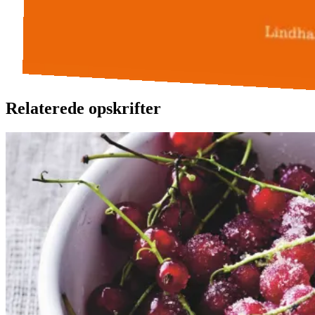
Relaterede opskrifter
Rysteribs
Rysteribs
Gem opskrift
Dessert
Dansk mad