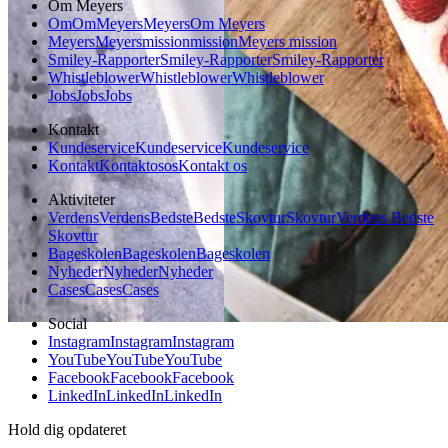
Om Meyers
Om
Om
Meyers
Meyers
Om Meyers
Meyers
Meyers
mission
mission
Meyers mission
Smiley-Rapporter
Smiley-Rapporter
Smiley-Rapporter
Whistleblower
Whistleblower
Whistleblower
Jobs
Jobs
Jobs
Kontakt
Kundeservice
Kundeservice
Kundeservice
Kontakt
Kontakt
os
os
Kontakt os
Aktiviteter
Verdens
Verdens
Bedste
Bedste
Skovtur
Skovtur
Verdens Bedste
Skovtur
Bageskolen
Bageskolen
Bageskolen
Nyheder
Nyheder
Nyheder
Cases
Cases
Cases
Social
Instagram
Instagram
Instagram
YouTube
YouTube
YouTube
Facebook
Facebook
Facebook
LinkedIn
LinkedIn
LinkedIn
Hold dig opdateret