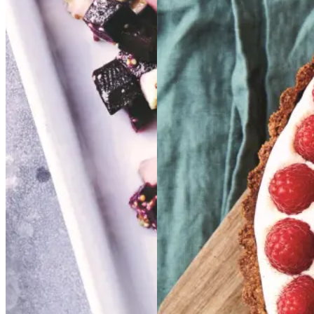
Sylte
Sylte
Glutenfri
Glutenfri
bærtærte
bærtærte
med
med
bagt
bagt
mandelcreme
mandel
creme
Gem opskrift
Dansk mad
Frokost
Gem opskrift
Dessert
Glutenfri