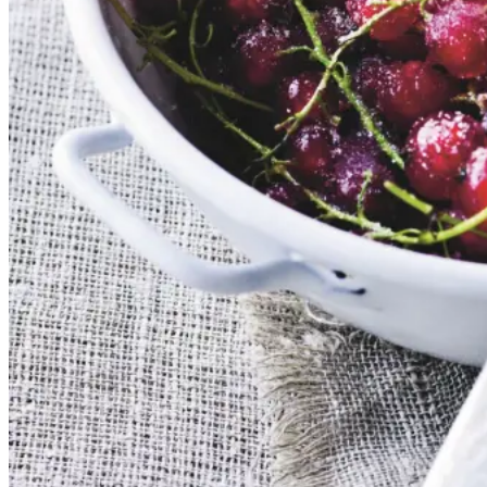
Sommermad
De rødlige bær er en sand
sommerklassiker. De har en frisk
og syrlig smag, som når de koges
op med sukker, udgør et dejligt
tilbehør til søde sager. De kan
serveres både til is, en kage eller
bare med letpisket flødeskum eller
skyr rørt lind med lidt mælk.