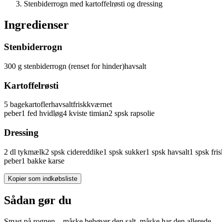
Stenbiderrogn med kartoffelrøsti og dressing
Ingredienser
Stenbiderrogn
300
g
stenbiderrogn
(renset for hinder)
havsalt
Kartoffelrøsti
5
bagekartofler
havsalt
friskkværnet
peber
1
fed
hvidløg
4
kviste
timian
2
spsk
rapsolie
Dressing
2
dl
tykmælk
2
spsk
cidereddike
1
spsk
sukker
1
spsk
havsalt
1
spsk
fri
peber
1
bakke
karse
Kopier som indkøbsliste
Sådan gør du
Smag på rognen – måske behøver den salt, måske har den allerede