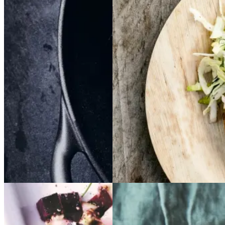
sennepsdressing
senn
epsdressing
Gem opskrift
Dansk mad
Vintermad
Aftensmad
Gem opskrift
Aftensmad
Forårsmad
Sommermad
Dansk mad