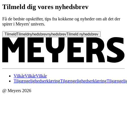
Tilmeld dig vores nyhedsbrev
Få de bedste opskrifter, tips fra kokkene og nyheder om alt det der
spirer i Meyers' univers.
Tilmeld
Tilmeld
nyhedsbrev
nyhedsbrev
Tilmeld nyhedsbrev
Vilkår
Vilkår
Vilkår
Tilgængelighedserklæring
Tilgængelighedserklæring
Tilgængeli
@ Meyers 2026