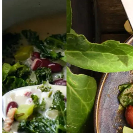
GRØNKÅLSSUPPE
Pasta
Pasta
i
i
GRØNKÅLSSUPPE
tomatpesto
tomatpest
MED
MED
o
med
med
BACON,
BACON,
kidneybønner
kidney
SENNEP
SENNEP
bønner
OG
OG
RØDE
RØDE
BØNNER
BØNNER
Gem opskrift
Aftensmad