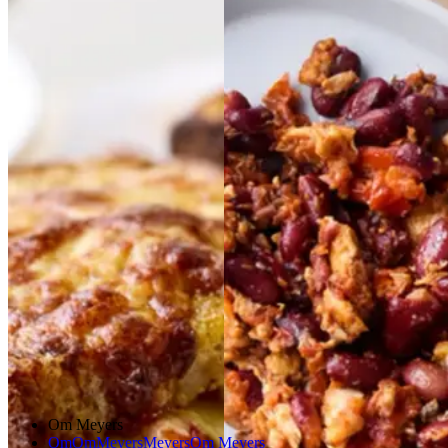
Surdejstoast
Surdejst
Tacos
Tacos
med
med
oast
med
med
kylling,
kylling,
kidneybønner,
kidney
røde
røde
bønner,
ost
ost
og
og
bønner
bønner
og
og
tomat
tomat
ærte-mash
ærte-
mash
Gem opskrift
Gem opskrift
Frokost
Aftensmad
Aftensmad
Mexicansk mad
Vegetarisk
Om Meyers
Om
Om
Meyers
Meyers
Om Meyers