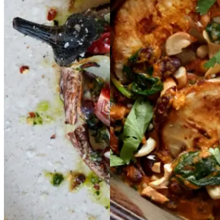
er
med
med
bønne-
leri,
tomatfyld,
bønne-
kidneybønner
kidney
tomatfyld,
bønner
og
og
bagte
bagte
løg,
løg,
spinat
spinat
i
i
chili
chili
og
og
indisk
indisk
tomat-
basilikumpesto
basili
cashewsauce
tomat-
kumpesto
cashewsauce
Gem opskrift
Gem opskrift
Aftensmad
Aftensmad
Vegetarisk
Vegetarisk
Efterårsmad
Efterårsmad