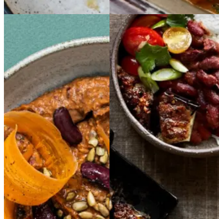
Vintermad
Spread
Spread
på
på
Caribisk
Caribisk
Kidneybønner
Kidne
ris
ris
og
og
ybønner
bønner
bønner
med
med
jerk-
auberginer
jerk-
auberginer
Gem opskrift
Efterårsmad