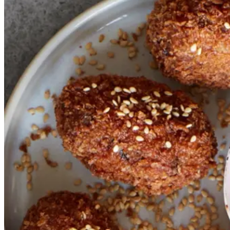
sesamkroketter
sesa
mkroketter
med
med
peberfrugtdip
peberf
rugtdip
Gem opskrift
Vegetarisk
Sprøde, saftige og spændstige
kroketter med en intens og let
spicy dip. Hvis du laver både
kroketterne og dippen, så bag
aubergine og peberfrugter
sammen.