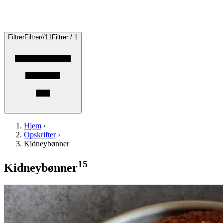
Filtrer
Filtrer
/
/
1
1
Filtrer / 1
Hjem
›
Opskrifter
›
Kidneybønner
15
Kidneybønner
Aubergine-
Aubergine-
og
og