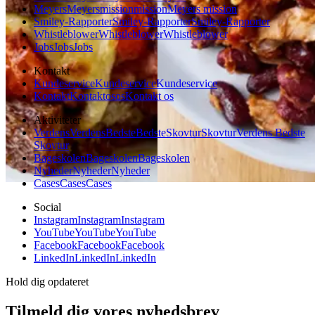
Meyers
Meyers
mission
mission
Meyers mission
Smiley-Rapporter
Smiley-Rapporter
Smiley-Rapporter
Whistleblower
Whistleblower
Whistleblower
Jobs
Jobs
Jobs
Kontakt
Kundeservice
Kundeservice
Kundeservice
Kontakt
Kontakt
os
os
Kontakt os
Aktiviteter
Verdens
Verdens
Bedste
Bedste
Skovtur
Skovtur
Verdens Bedste
Skovtur
Bageskolen
Bageskolen
Bageskolen
Nyheder
Nyheder
Nyheder
Cases
Cases
Cases
Social
Instagram
Instagram
Instagram
YouTube
YouTube
YouTube
Facebook
Facebook
Facebook
LinkedIn
LinkedIn
LinkedIn
Hold dig opdateret
Tilmeld dig vores nyhedsbrev