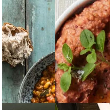
Grøntsagschili
Grønt
Rød
Rød
sagschili
bønnepuré
bønnepur
é
med
med
peberfrugter,
peberfr
ugter,
løg,
løg,
tomat
tomat
og
og
oregano
oregano
Gem opskrift
Aftensmad
Glutenfri
Laktosefri
Gem opskrift
Vegetarisk
Vegetarisk
Vegansk