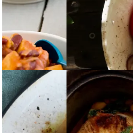
Gem opskrift
Gem opskrift
Aftensmad
Vegetarisk
Ristede
Ristede
Bagt
Bagt
auberginer
aubergin
knoldselleri,
knoldsel