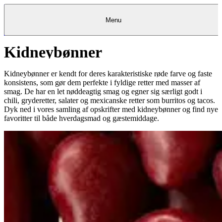
Menu
Kidneybønner
Kantine
Restauranter
Køb
Køb
Kantine
gavekort
Restauranter
Kantine
gavekort
&
Køb gavekort
&
Bagerier
Bagerier
Restauranter &
Frokostordning
Bagerier
Kundeservice
Kundeservice
Frokostordning
Kundeservice
Frokostordning
Catering
Foodservice
Catering
Foodservice
&
&
Events
Foodservice
Events
Catering & Events
Kidneybønner er kendt for deres karakteristiske røde farve og faste
Madkurser
Detail
Detail
Madkurser
Detail
Log ind
&
&
Teambuilding
Mit Meyers
Teambuilding
Madkurse
konsistens, som gør dem perfekte i fyldige retter med masser af
& Teambuilding
Projekter
Projekter
&
&
rådgivning
rådgivning
Projekter &
smag. De har en let nøddeagtig smag og egner sig særligt godt i
Opskrifter
rådgivning
Opskrifter
Opskrifter
chili, gryderetter, salater og mexicanske retter som burritos og tacos.
Eventkalender
Eventkalender
Eventkalender
Dyk ned i vores samling af opskrifter med kidneybønner og find nye
favoritter til både hverdagsmad og gæstemiddage.