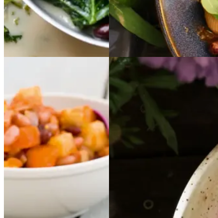
Gem opskrift
Aftensmad
Vintermad
Stærke
Stærke
Græsk
Græsk
bønner
bønner
bønnesalat
bønnesala
med
med
t
grøntsager
grøntsage
r
og
og
mynteyoghurt
mynte
yoghurt