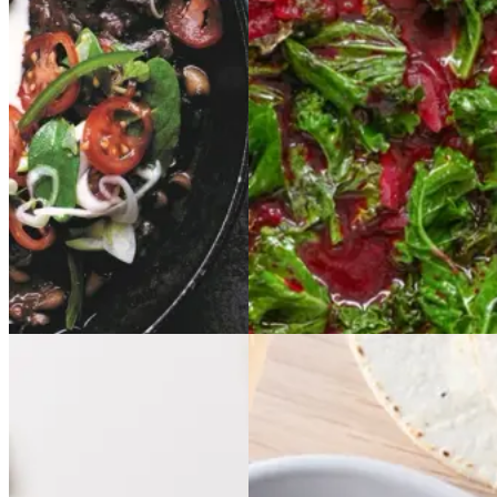
Mexicansk mad
Aftensmad
Gem opskrift
Aftensmad
Vegetarisk
Vintermad
Efterårsmad