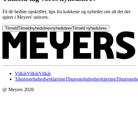
Få de bedste opskrifter, tips fra kokkene og nyheder om alt det der
spirer i Meyers' univers.
Tilmeld
Tilmeld
nyhedsbrev
nyhedsbrev
Tilmeld nyhedsbrev
Vilkår
Vilkår
Vilkår
Tilgængelighedserklæring
Tilgængelighedserklæring
Tilgængeli
@ Meyers 2026