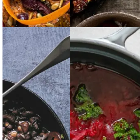
Gem opskrift
Aftensmad
Chili
Chili
con
con
Rødbedesuppe
Rødbe
carne
carne
desuppe
med
med
kidneybønner,
kidney
bønner,
kommen,
kommen,
kål
kål
og
og
cremefraiche
cremef
Gem opskrift
raiche